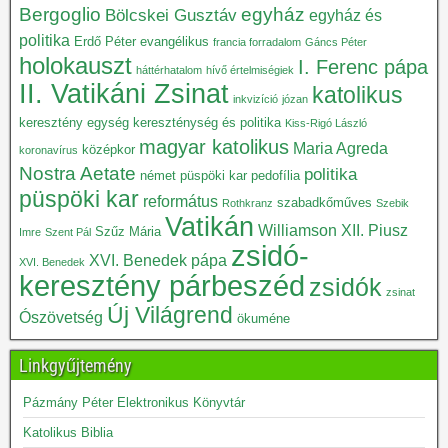
Bergoglio
egyház
Bölcskei Gusztáv
egyház és
politika
Erdő Péter
evangélikus
francia forradalom
Gáncs Péter
holokauszt
I. Ferenc pápa
háttérhatalom
hívő értelmiségiek
II. Vatikáni Zsinat
katolikus
inkvizíció
józan
keresztény egység
kereszténység és politika
Kiss-Rigó László
magyar katolikus
Maria Agreda
középkor
koronavírus
Nostra Aetate
politika
német püspöki kar
pedofília
püspöki kar
református
szabadkőműves
Rothkranz
Szebik
Vatikán
Williamson
XII. Piusz
Szűz Mária
Imre
Szent Pál
zsidó-
XVI. Benedek pápa
XVI. Benedek
keresztény párbeszéd
zsidók
zsinat
Új Világrend
Ószövetség
ökuméne
Linkgyűjtemény
Pázmány Péter Elektronikus Könyvtár
Katolikus Biblia