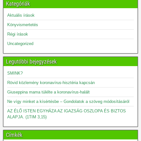
Kategóriák
Aktuális írások
Könyvismertetés
Régi írások
Uncategorized
Legutóbbi bejegyzések
SMINK?
Rövid közlemény koronavírus-hisztéria kapcsán
Giuseppina mama túlélte a koronavírus-halált
Ne vígy minket a kísértésbe – Gondolatok a szöveg módosításáról
AZ ÉLŐ ISTEN EGYHÁZA AZ IGAZSÁG OSZLOPA ÉS BIZTOS
ALAPJA. (1TIM 3,15)
Címkék