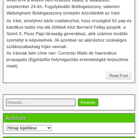
Mivel erre a levélre nem érkezett válasz a Vatikánból,
szeptember 24-én, Fogolykiváltó Boldogasszony, valamint
Walsinghami Boldogasszony ünnepén közzétették az írást.
Az írást, amelyhez bárki csatlakozhat, húsz országból 62 pap és
katolikus tudós írta alá (többek közt Bernard Fellay püspök, a
Szent X. Piusz Papi társaság generálisa), akik számos további
személyt is képviselnek, ők azonban az aláíráshoz szükséges
szólásszabadság híján vannak.
Az írásnak latin címe van: Correctio filialis de haeresibus
propagatis (Egyházfiúi helyreigazítás eretnekségek terjesztése
miatt).
Read Post
Archívum