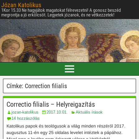
Józan Katolikus
1Kor 15.33 Ne hagyjátok magatokat félrevezetni! A gonosz beszéd
megrontja a jó erkölcsöt. Legyetek józanok, és ne vétkezzetek!
Címke:
Correction filialis
Correctio filialis – Helyreigazítás
jozan-katolikus
2017.10.01.
Aktuális írások
14 hozzászólás
Katolikus papok és teológusok a világ minden részéről 2017.
augusztus 11-én egy 25 oldalas levelet intéztek a pápához.