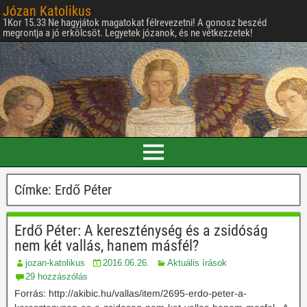
Józan Katolikus
1Kor 15.33 Ne hagyjátok magatokat félrevezetni! A gonosz beszéd
megrontja a jó erkölcsöt. Legyetek józanok, és ne vétkezzetek!
Címke:
Erdő Péter
Erdő Péter: A kereszténység és a zsidóság
nem két vallás, hanem másfél?
jozan-katolikus
2016.06.26.
Aktuális írások
29 hozzászólás
Forrás: http://akibic.hu/vallas/item/2695-erdo-peter-a-