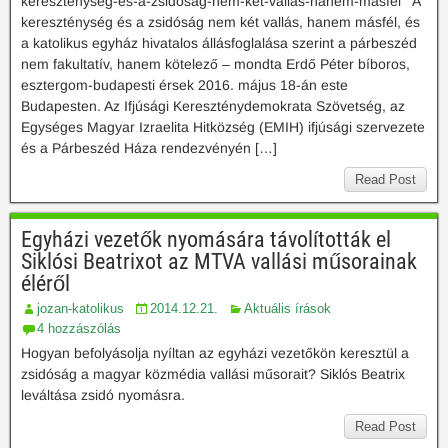
keresztenyseg-es-a-zsidosag-nem-ket-vallas-hanem-masfel A
kereszténység és a zsidóság nem két vallás, hanem másfél, és
a katolikus egyház hivatalos állásfoglalása szerint a párbeszéd
nem fakultatív, hanem kötelező – mondta Erdő Péter bíboros,
esztergom-budapesti érsek 2016. május 18-án este
Budapesten. Az Ifjúsági Kereszténydemokrata Szövetség, az
Egységes Magyar Izraelita Hitközség (EMIH) ifjúsági szervezete
és a Párbeszéd Háza rendezvényén […]
Read Post
Egyházi vezetők nyomására távolították el
Siklósi Beatrixot az MTVA vallási műsorainak
éléről
jozan-katolikus
2014.12.21.
Aktuális írások
4 hozzászólás
Hogyan befolyásolja nyíltan az egyházi vezetőkön keresztül a
zsidóság a magyar közmédia vallási műsorait? Siklós Beatrix
leváltása zsidó nyomásra.
Read Post