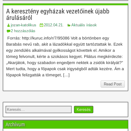
A keresztény egyházak vezetőinek újabb
árulásáról
jozan-katolikus
2012.04.21.
Aktuális írások
2 hozzászólás
Forrás: http://kuruc.info/r/7/95086 Volt a börtönben egy
Barabás nevű rab, akit a lázadókkal együtt tartóztattak le. Ezek
egy zendülés alkalmával gyilkosságot követtek el. Amikor a
tömeg felvonult, kérte a szokásos kegyet. Pilátus megkérdezte:
„Akarjátok, hogy szabadon engedjem nektek a zsidók királyát?”
Mert tudta, hogy a főpapok csak irigységből adták kezére. Ám a
főpapok felizgatták a tömeget, […]
Read Post
Archívum