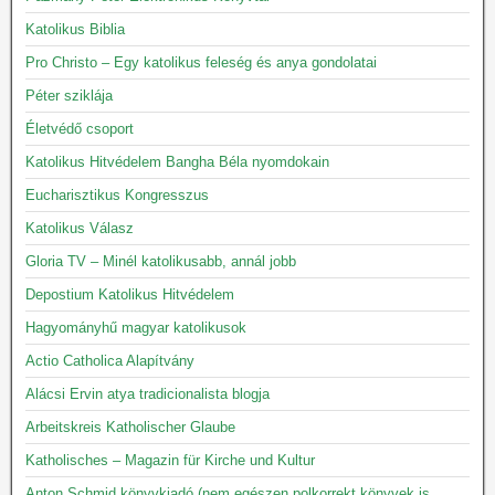
Katolikus Biblia
Pro Christo – Egy katolikus feleség és anya gondolatai
Péter sziklája
Életvédő csoport
Katolikus Hitvédelem Bangha Béla nyomdokain
Eucharisztikus Kongresszus
Katolikus Válasz
Gloria TV – Minél katolikusabb, annál jobb
Depostium Katolikus Hitvédelem
Hagyományhű magyar katolikusok
Actio Catholica Alapítvány
Alácsi Ervin atya tradicionalista blogja
Arbeitskreis Katholischer Glaube
Katholisches – Magazin für Kirche und Kultur
Anton Schmid könyvkiadó (nem egészen polkorrekt könyvek is