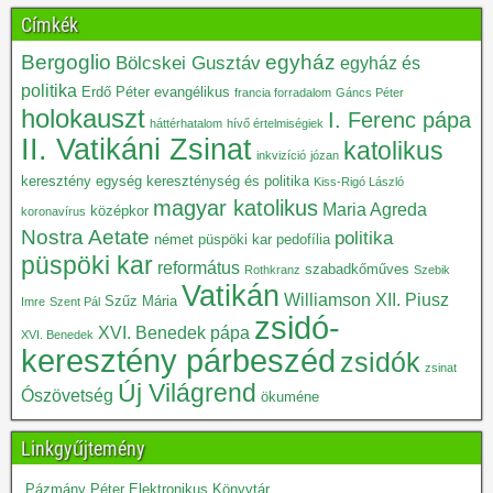
Címkék
Bergoglio
egyház
Bölcskei Gusztáv
egyház és
politika
Erdő Péter
evangélikus
francia forradalom
Gáncs Péter
holokauszt
I. Ferenc pápa
háttérhatalom
hívő értelmiségiek
II. Vatikáni Zsinat
katolikus
inkvizíció
józan
keresztény egység
kereszténység és politika
Kiss-Rigó László
magyar katolikus
Maria Agreda
középkor
koronavírus
Nostra Aetate
politika
német püspöki kar
pedofília
püspöki kar
református
szabadkőműves
Rothkranz
Szebik
Vatikán
Williamson
XII. Piusz
Szűz Mária
Imre
Szent Pál
zsidó-
XVI. Benedek pápa
XVI. Benedek
keresztény párbeszéd
zsidók
zsinat
Új Világrend
Ószövetség
ökuméne
Linkgyűjtemény
Pázmány Péter Elektronikus Könyvtár