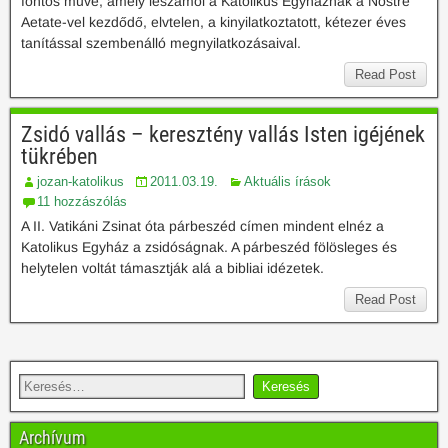
fontos műve, amely leszámol a Katolikus Egyháznak a Nostre
Aetate-vel kezdődő, elvtelen, a kinyilatkoztatott, kétezer éves
tanítással szembenálló megnyilatkozásaival.
Read Post
Zsidó vallás – keresztény vallás Isten igéjének
tükrében
jozan-katolikus
2011.03.19.
Aktuális írások
11 hozzászólás
A II. Vatikáni Zsinat óta párbeszéd címen mindent elnéz a
Katolikus Egyház a zsidóságnak. A párbeszéd fölösleges és
helytelen voltát támasztják alá a bibliai idézetek.
Read Post
Archívum