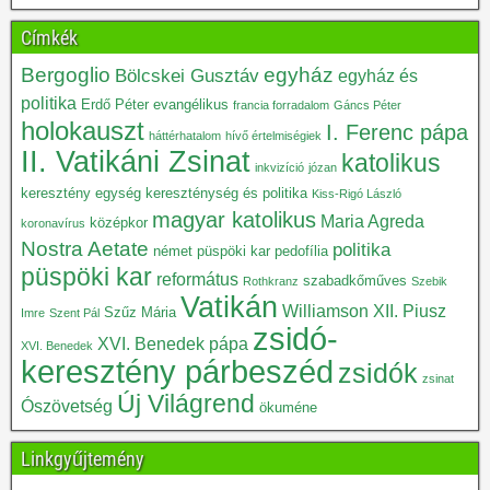
Címkék
Bergoglio
egyház
Bölcskei Gusztáv
egyház és
politika
Erdő Péter
evangélikus
francia forradalom
Gáncs Péter
holokauszt
I. Ferenc pápa
háttérhatalom
hívő értelmiségiek
II. Vatikáni Zsinat
katolikus
inkvizíció
józan
keresztény egység
kereszténység és politika
Kiss-Rigó László
magyar katolikus
Maria Agreda
középkor
koronavírus
Nostra Aetate
politika
német püspöki kar
pedofília
püspöki kar
református
szabadkőműves
Rothkranz
Szebik
Vatikán
Williamson
XII. Piusz
Szűz Mária
Imre
Szent Pál
zsidó-
XVI. Benedek pápa
XVI. Benedek
keresztény párbeszéd
zsidók
zsinat
Új Világrend
Ószövetség
ökuméne
Linkgyűjtemény