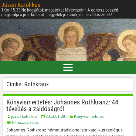
Józan Katolikus
1Kor 15.33 Ne hagyjátok magatokat félrevezetni! A gonosz beszéd
megrontja a jó erkölcsöt. Legyetek józanok, és ne vétkezzetek!
Címke:
Rothkranz
Könyvismertetés: Johannes Rothkranz: 44
tévedés a zsidóságról
jozan-katolikus
2013.01.09.
Könyvismertetés
10 hozzászólás
Johannes Rothkranz német tradicionalista katolikus teológus