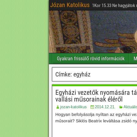
Józan Katolikus
1Kor 15.33 Ne hagyjátok 
Gyakran frissülő rövid információk
M
Címke:
egyház
Egyházi vezetők nyomására táv
vallási műsorainak éléről
jozan-katolikus
2014.12.21.
Aktuáli
Hogyan befolyásolja nyíltan az egyházi v
műsorait? Siklós Beatrix leváltása zsidó 