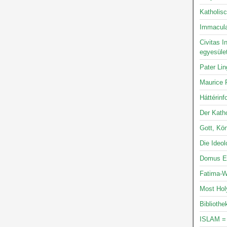
Katholis
Immacula
Civitas I
egyesüle
Pater Li
Maurice P
Háttérinf
Der Katho
Gott, Kön
Die Ideo
Domus Ec
Fatima-W
Most Hol
Bibliothe
ISLAM =