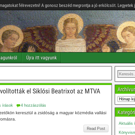
magatokat félrevezetni! A gonosz beszéd megrontja a jó erkölcsöt. Legyetek 
agunkról
Újra itt vagyunk
Archív
olították el Siklósi Beatrixot az MTVA
s írások
4 hozzászólás
Kategór
ezetőkön keresztül a zsidóság a magyar közmédia vallási
nyomásra.
Aktuális 
Read Post
Könyvism