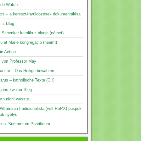
rdo Watch
rs – a keresztényüldözések dokumentálása
i’s Blog
 Schenker katolikus blogja (német)
su et Marie kongregáció (néemt)
 in Action
n von Professor May
ancto – Das Heilige bewahren
arus – katholische Texte (CH)
gens zweiter Blog
in nicht wusste
illiamson tradicionalista (volt FSPX) püspök
öbb nyelvű
prio: Summorum-Pontificum