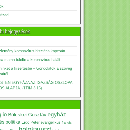
sok
rized
bi bejegyzések
zlemény koronavírus-hisztéria kapcsán
a mama túlélte a koronavírus-halált
minket a kísértésbe – Gondolatok a szöveg
sáról
 ISTEN EGYHÁZA AZ IGAZSÁG OSZLOPA
OS ALAPJA. (1TIM 3,15)
lio
egyház
Bölcskei Gusztáv
s politika
Erdő Péter
evangélikus
francia
holokauszt