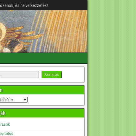
józanok, és ne vétkezzetek!
um
iák
írások
ertetés