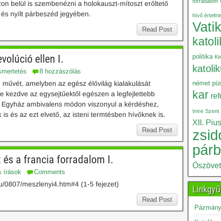
forradalom
on belül is szembenézni a holokauszt-mítoszt erőltető
 és nyílt párbeszéd jegyében.
hívő értelm
Vati
Read Post
katol
volúció ellen I.
politika
Ki
katoli
smertetés
8 hozzászólás
ű művét, amelyben az egész élővilág kialakulását
német püs
kar
le kezdve az egysejtűektől egészen a legfejlettebb
re
kus Egyház ambivalens módon viszonyul a kérdéshez,
Imre
Szent 
 is és az ezt elvető, az isteni termtésben hívőknek is.
XII. Piu
Read Post
zsid
pár
 és a francia forradalom I.
Ószöve
s írások
Comments
hu/0807/meszlenyi4.htm#4 (1-5 fejezet)
Linkgyű
Read Post
Pázmány 