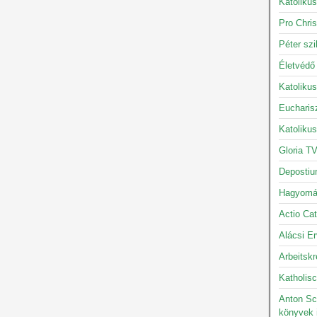
Katolikus
Pro Chris
Péter szi
Életvédő
Katoliku
Eucharis
Katoliku
Gloria TV
Depostiu
Hagyomán
Actio Cat
Alácsi Er
Arbeitskr
Katholisc
Anton Sc
könyvek 