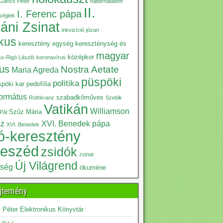
Gáncs Péter
háttérhatalom
II.
I. Ferenc pápa
iségiek
káni Zsinat
inkvizíció
józan
ikus
keresztény egység
kereszténység és
magyar
középkor
ss-Rigó László
koronavírus
kus
Nostra Aetate
Maria Agreda
püspöki
politika
pöki kar
pedofília
formátus
szabadkőműves
Rothkranz
Szebik
Vatikán
Williamson
Szűz Mária
Pál
sz
XVI. Benedek pápa
XVI. Benedek
ó-keresztény
beszéd
zsidók
zsinat
Új Világrend
tség
ökuméne
jtemény
Péter Elektronikus Könyvtár