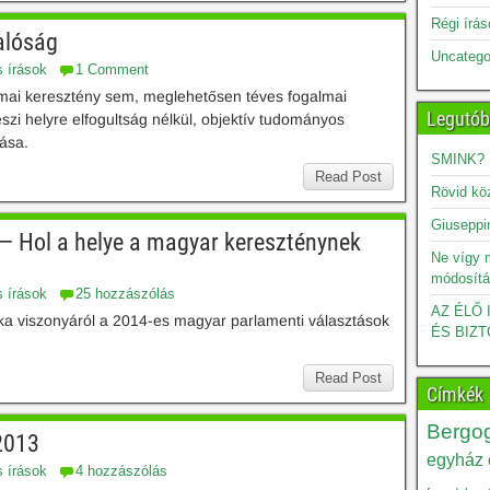
Régi írá
valóság
Uncatego
s írások
1 Comment
 mai keresztény sem, meglehetősen téves fogalmai
Legutób
eszi helyre elfogultság nélkül, objektív tudományos
ása.
SMINK?
Read Post
Rövid kö
Giuseppin
 — Hol a helye a magyar kereszténynek
Ne vígy 
módosítá
s írások
25 hozzászólás
AZ ÉLŐ
ika viszonyáról a 2014-es magyar parlamenti választások
ÉS BIZT
Read Post
Címkék
Bergog
2013
egyház é
s írások
4 hozzászólás