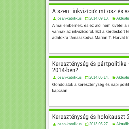
A szent inkvizíció: mítosz és 
jozan-katolikus
2014.09.13.
Aktuáli
A mai embernek, és ez alól nem kivétel a
vannak az inkvizícióról. Ezt a kérdéskört t
adatokra támaszkodva Marian T. Horvat ír
Kereszténység és pártpolitika
2014-ben?
jozan-katolikus
2014.05.14.
Aktuáli
Gondolatok a kereszténység és napi polit
kapcsán
Kereszténység és holokauszt 
jozan-katolikus
2013.05.27.
Aktuáli