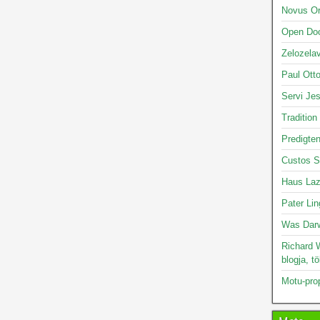
Novus O
Open Doo
Zelozelav
Paul Otto
Servi Je
Tradition
Predigte
Custos S
Haus Laz
Pater Lin
Was Darw
Richard W
blogja, t
Motu-pro