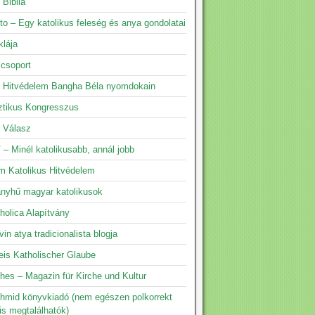
 Biblia
to – Egy katolikus feleség és anya gondolatai
klája
 csoport
s Hitvédelem Bangha Béla nyomdokain
ztikus Kongresszus
s Válasz
 – Minél katolikusabb, annál jobb
m Katolikus Hitvédelem
yhű magyar katolikusok
holica Alapítvány
vin atya tradicionalista blogja
eis Katholischer Glaube
hes – Magazin für Kirche und Kultur
hmid könyvkiadó (nem egészen polkorrekt
is megtalálhatók)