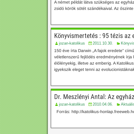
A német példát látva szükséges az egyház
zsidó körök sötét szándékaival. Az őszinte
Könyvismertetés : 95 tézis az e
jozan-katolikus
2011.10.30.
Könyvi
150 éve írta Darwin „A fajok eredete” cím
véletlenszerű fejlődés eredményének írja 
élőlényekig, illetve az emberig. A Katoli
igyekszik eleget tenni az evolucionistáknak
Dr. Meszlényi Antal: Az egyház
jozan-katolikus
2010.04.06.
Aktuáli
Forrás: http://katolikus-honlap.freeweb.