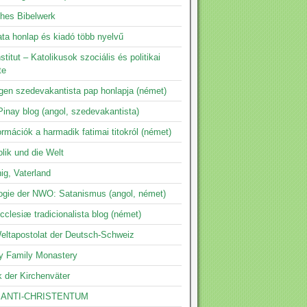
ches Bibelwerk
ta honlap és kiadó több nyelvű
nstitut – Katolikusok szociális és politikai
te
ngen szedevakantista pap honlapja (német)
inay blog (angol, szedevakantista)
ormációk a harmadik fatimai titokról (német)
lik und die Welt
ig, Vaterland
logie der NWO: Satanismus (angol, német)
clesiæ tradicionalista blog (német)
eltapostolat der Deutsch-Schweiz
y Family Monastery
k der Kirchenväter
 ANTI-CHRISTENTUM