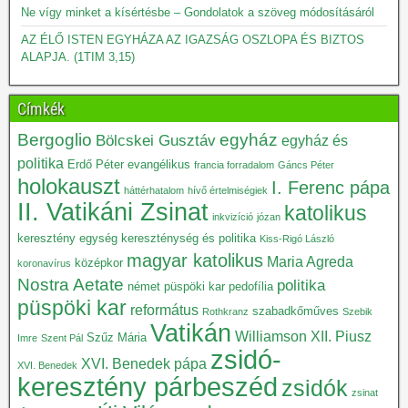
Ne vígy minket a kísértésbe – Gondolatok a szöveg módosításáról
AZ ÉLŐ ISTEN EGYHÁZA AZ IGAZSÁG OSZLOPA ÉS BIZTOS
ALAPJA. (1TIM 3,15)
Címkék
Bergoglio
egyház
Bölcskei Gusztáv
egyház és
politika
Erdő Péter
evangélikus
francia forradalom
Gáncs Péter
holokauszt
I. Ferenc pápa
háttérhatalom
hívő értelmiségiek
II. Vatikáni Zsinat
katolikus
inkvizíció
józan
keresztény egység
kereszténység és politika
Kiss-Rigó László
magyar katolikus
Maria Agreda
középkor
koronavírus
Nostra Aetate
politika
német püspöki kar
pedofília
püspöki kar
református
szabadkőműves
Rothkranz
Szebik
Vatikán
Williamson
XII. Piusz
Szűz Mária
Imre
Szent Pál
zsidó-
XVI. Benedek pápa
XVI. Benedek
keresztény párbeszéd
zsidók
zsinat