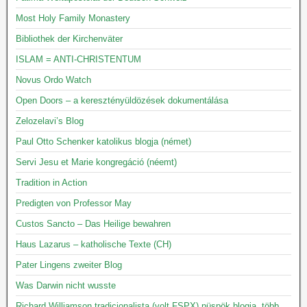
Most Holy Family Monastery
Bibliothek der Kirchenväter
ISLAM = ANTI-CHRISTENTUM
Novus Ordo Watch
Open Doors – a keresztényüldözések dokumentálása
Zelozelavi’s Blog
Paul Otto Schenker katolikus blogja (német)
Servi Jesu et Marie kongregáció (néemt)
Tradition in Action
Predigten von Professor May
Custos Sancto – Das Heilige bewahren
Haus Lazarus – katholische Texte (CH)
Pater Lingens zweiter Blog
Was Darwin nicht wusste
Richard Williamson tradicionalista (volt FSPX) püspök blogja, több