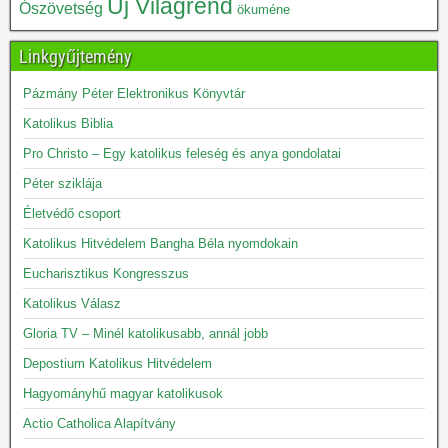
Új Világrend
Ószövetség
ökuméne
Linkgyűjtemény
Pázmány Péter Elektronikus Könyvtár
Katolikus Biblia
Pro Christo – Egy katolikus feleség és anya gondolatai
Péter sziklája
Életvédő csoport
Katolikus Hitvédelem Bangha Béla nyomdokain
Eucharisztikus Kongresszus
Katolikus Válasz
Gloria TV – Minél katolikusabb, annál jobb
Depostium Katolikus Hitvédelem
Hagyományhű magyar katolikusok
Actio Catholica Alapítvány