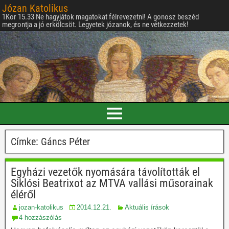
Józan Katolikus
1Kor 15.33 Ne hagyjátok magatokat félrevezetni! A gonosz beszéd
megrontja a jó erkölcsöt. Legyetek józanok, és ne vétkezzetek!
Címke:
Gáncs Péter
Egyházi vezetők nyomására távolították el
Siklósi Beatrixot az MTVA vallási műsorainak
éléről
jozan-katolikus
2014.12.21.
Aktuális írások
4 hozzászólás