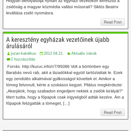
Hogyan befolyásolja nyíltan az egyházi vezetőkön keresztül a
zsidóság a magyar közmédia vallási műsorait? Siklós Beatrix
leváltása zsidó nyomásra.
Read Post
A keresztény egyházak vezetőinek újabb
árulásáról
jozan-katolikus
2012.04.21.
Aktuális írások
2 hozzászólás
Forrás: http://kuruc.info/r/7/95086 Volt a börtönben egy
Barabás nevű rab, akit a lázadókkal együtt tartóztattak le. Ezek
egy zendülés alkalmával gyilkosságot követtek el. Amikor a
tömeg felvonult, kérte a szokásos kegyet. Pilátus megkérdezte:
„Akarjátok, hogy szabadon engedjem nektek a zsidók királyát?”
Mert tudta, hogy a főpapok csak irigységből adták kezére. Ám a
főpapok felizgatták a tömeget, […]
Read Post