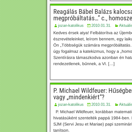
Reagálás Bábel Balázs kalocs
megpróbáltatás…” c., homoszex
jozan-katolikus
2010.01.31.
Aktuáli
Kedves érsek atya! Felbátorítva az Újembe
észrevételeinket, leírom bennem, egy lai
Ön „Többségük számára megpróbáltatás…” 
úgy fogalmaz a katekizmus, hogy a „homo
Szentírásra támaszkodva azonban én hat
rendezetlenek, bűnnek, a VI. […]
P. Michael Wildfeuer: Hűségb
vagy „mindenkiért“?
jozan-katolikus
2010.01.31.
Aktuáli
P. Michael Wildfeuer, korábban matematika
hivatásúként szentelték pappá 1984-ben. L
SJM (Servi Jesu et Mariae) papi szeminár
tanítson.