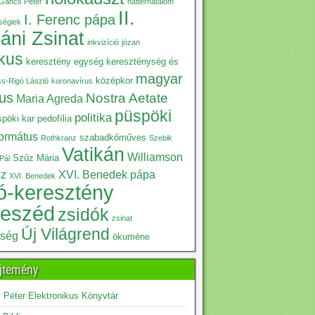
Gáncs Péter
háttérhatalom
II.
I. Ferenc pápa
iségiek
káni Zsinat
inkvizíció
józan
ikus
keresztény egység
kereszténység és
magyar
középkor
ss-Rigó László
koronavírus
kus
Nostra Aetate
Maria Agreda
püspöki
politika
pöki kar
pedofília
formátus
szabadkőműves
Rothkranz
Szebik
Vatikán
Williamson
Szűz Mária
Pál
sz
XVI. Benedek pápa
XVI. Benedek
ó-keresztény
beszéd
zsidók
zsinat
Új Világrend
tség
ökuméne
jtemény
Péter Elektronikus Könyvtár