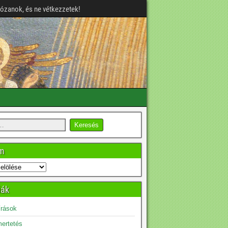
józanok, és ne vétkezzetek!
um
iák
írások
ertetés