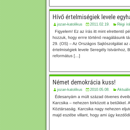
Hívő értelmiségiek levele egy
jozan-katolikus
2011.02.19.
Régi ír
Figyelem! Ez az írás itt mint elrettentő p
hozzuk, hogy errre történő reagálásunk tá
29. (OS) – Az Országos Sajtószolgálat az a
értelmiségiek levele Seregély Istvánhoz, 
református […]
Német demokrácia kuss!
jozan-katolikus
2010.05.08.
Aktuáli
Édesanyám a múlt század ötvenes éveiben 
Karcsika – nehezen birkózott a betűkkel.
Köztársaság. Karcsika nagy nehezen eljuto
majd eszébe villant, hogy ami úgy kezdőd