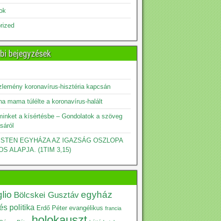
sok
rized
bi bejegyzések
zlemény koronavírus-hisztéria kapcsán
a mama túlélte a koronavírus-halált
minket a kísértésbe – Gondolatok a szöveg
sáról
 ISTEN EGYHÁZA AZ IGAZSÁG OSZLOPA
OS ALAPJA. (1TIM 3,15)
lio
egyház
Bölcskei Gusztáv
s politika
Erdő Péter
evangélikus
francia
holokauszt