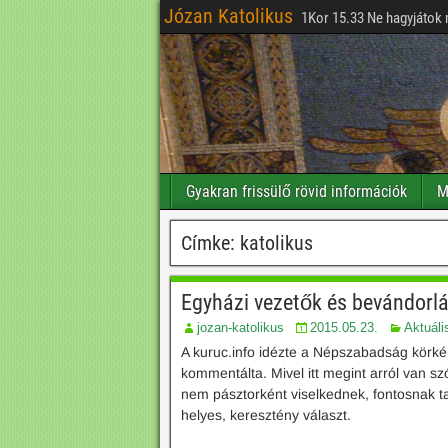
Józan Katolikus
1Kor 15.33 Ne hagyjátok 
Gyakran frissülő rövid információk
M
Címke:
katolikus
Egyházi vezetők és bevándorl
jozan-katolikus
2015.05.23.
Aktuáli
A kuruc.info idézte a Népszabadság körké
kommentálta. Mivel itt megint arról van sz
nem pásztorként viselkednek, fontosnak ta
helyes, keresztény választ.