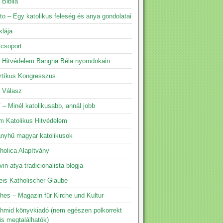
 Biblia
to – Egy katolikus feleség és anya gondolatai
klája
 csoport
s Hitvédelem Bangha Béla nyomdokain
ztikus Kongresszus
s Válasz
 – Minél katolikusabb, annál jobb
m Katolikus Hitvédelem
yhű magyar katolikusok
holica Alapítvány
vin atya tradicionalista blogja
eis Katholischer Glaube
hes – Magazin für Kirche und Kultur
hmid könyvkiadó (nem egészen polkorrekt
is megtalálhatók)