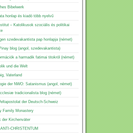
ches Bibelwerk
ta honlap és kiadó több nyelvű
nstitut – Katolikusok szociális és politikai
te
ngen szedevakantista pap honlapja (német)
inay blog (angol, szedevakantista)
ormációk a harmadik fatimai titokról (német)
lik und die Welt
ig, Vaterland
logie der NWO: Satanismus (angol, német)
clesiæ tradicionalista blog (német)
eltapostolat der Deutsch-Schweiz
y Family Monastery
k der Kirchenväter
 ANTI-CHRISTENTUM