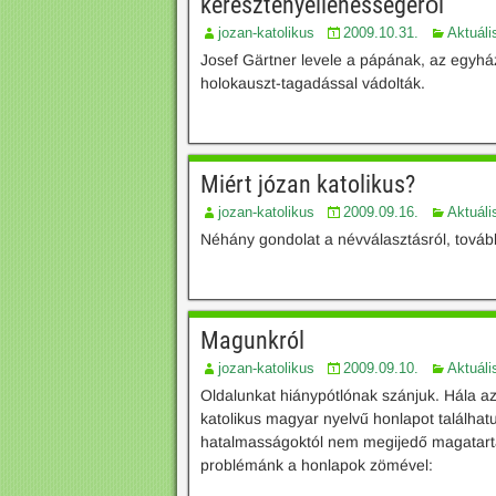
keresztényellenességéről
jozan-katolikus
2009.10.31.
Aktuáli
Josef Gärtner levele a pápának, az egyhá
holokauszt-tagadással vádolták.
Miért józan katolikus?
jozan-katolikus
2009.09.16.
Aktuáli
Néhány gondolat a névválasztásról, tovább
Magunkról
jozan-katolikus
2009.09.10.
Aktuáli
Oldalunkat hiánypótlónak szánjuk. Hála a
katolikus magyar nyelvű honlapot találhatun
hatalmasságoktól nem megijedő magatartá
problémánk a honlapok zömével: