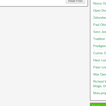
Read Post
Novus O
Open Doo
Zelozelav
Paul Otto
Servi Je
Tradition
Predigte
Custos S
Haus Laz
Pater Lin
Was Darw
Richard W
blogja, t
Motu-pro