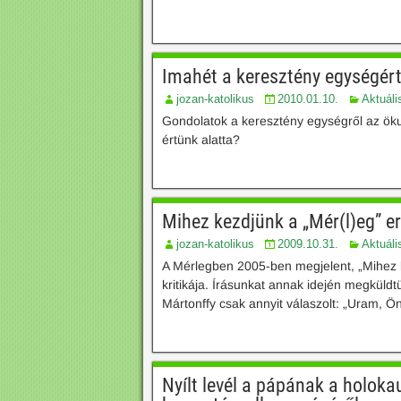
Imahét a keresztény egységér
jozan-katolikus
2010.01.10.
Aktuáli
Gondolatok a keresztény egységről az ök
értünk alatta?
Mihez kezdjünk a „Mér(l)eg” e
jozan-katolikus
2009.10.31.
Aktuáli
A Mérlegben 2005-ben megjelent, „Mihez k
kritikája. Írásunkat annak idején megküld
Mártonffy csak annyit válaszolt: „Uram, Ö
Nyílt levél a pápának a holoka