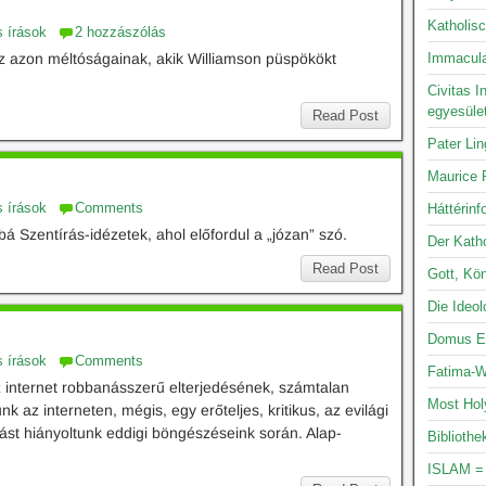
Katholis
s írások
2 hozzászólás
z azon méltóságainak, akik Williamson püspökökt
Immacula
Civitas I
egyesüle
Read Post
Pater Li
Maurice P
s írások
Comments
Háttérinf
á Szentírás-idézetek, ahol előfordul a „józan” szó.
Der Katho
Read Post
Gott, Kön
Die Ideo
Domus Ec
s írások
Comments
Fatima-W
z internet robbanásszerű elterjedésének, számtalan
Most Hol
k az interneten, mégis, egy erőteljes, kritikus, az evilági
st hiányoltunk eddigi böngészéseink során. Alap-
Bibliothe
ISLAM =