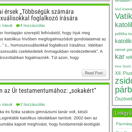
forradalom
hívő értelm
ai érsek „Többségük számára
Vati
uálisokkal foglalkozó írására
katol
s írások
4 hozzászólás
r honlapján szereplő felhívástól, hogy írjuk meg
politika
Ki
kus katolikus hívőben megfogalmazódott gondolataimat az
katoli
c., homoszexuálisokkal foglalkozó írásához. Valóban
német püs
szexuális cselekedetek önmagukban rendezetlenek”. A
kar
re
ározottabban fogalmaznék. Túl azon, hogy
Imre
Szent 
Read Post
XII. Piu
zsid
pár
en az Úr testamentumához: „sokakért“
Ószöve
s írások
2 hozzászólás
 és fizika szakos gimnáziumi tanár volt, késői
Linkgyű
eginkább katolikus iskolákban tanított. 2002-ben az
iumába kapott meghívást, hogy fundamentál-teológiát
Pázmány 