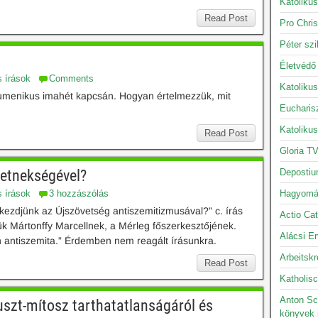
Katolikus
Read Post
Pro Chris
Péter szi
t
Életvédő
s írások
Comments
Katoliku
umenikus imahét kapcsán. Hogyan értelmezzük, mit
Eucharis
Katoliku
Read Post
Gloria TV
retnekségével?
Depostiu
s írások
3 hozzászólás
Hagyomán
ezdjünk az Újszövetség antiszemitizmusával?” c. írás
Actio Cat
tük Mártonffy Marcellnek, a Mérleg főszerkesztőjének.
Alácsi Er
n antiszemita.” Érdemben nem reagált írásunkra.
Arbeitskr
Read Post
Katholisc
Anton Sc
uszt-mítosz tarthatatlanságáról és
könyvek 