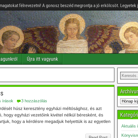
magatokat félrevezetni! A gonosz beszéd megrontja a jó erkölcsöt. Legyetek 
agunkról
Újra itt vagyunk
Archív
ás
s írások
3 hozzászólás
rdését húsz keresztény egyházi méltósághoz, és azt
Kategór
ó, hogy egyházi vezetőink kivétel nélkül béresként, és
rtjuk, hogy a kérdésre megadjuk helyettük is az egyetlen
Aktuális 
Könyvism
Read Post