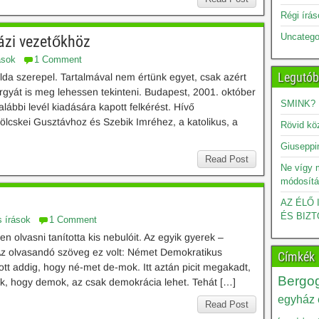
Régi írá
Uncatego
házi vezetőkhöz
ások
1 Comment
Legutób
élda szerepel. Tartalmával nem értünk egyet, csak azért
rgyát is meg lehessen tekinteni. Budapest, 2001. október
SMINK?
lábbi levél kiadására kapott felkérést. Hívő
Bölcskei Gusztávhoz és Szebik Imréhez, a katolikus, a
Rövid kö
Giuseppin
Read Post
Ne vígy 
módosítá
AZ ÉLŐ
ÉS BIZT
s írások
1 Comment
olvasni tanította kis nebulóit. Az egyik gyerek –
 Az olvasandó szöveg ez volt: Német Demokratikus
Címkék
tt addig, hogy né-met de-mok. Itt aztán picit megakadt,
Bergog
ik, hogy demok, az csak demokrácia lehet. Tehát […]
egyház é
Read Post