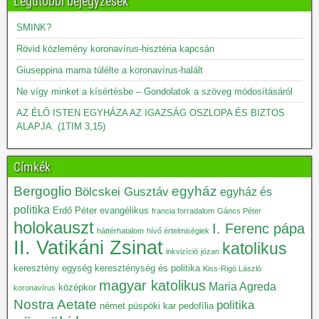
Legutóbbi bejegyzések
SMINK?
Rövid közlemény koronavírus-hisztéria kapcsán
Giuseppina mama túlélte a koronavírus-halált
Ne vígy minket a kísértésbe – Gondolatok a szöveg módosításáról
AZ ÉLŐ ISTEN EGYHÁZA AZ IGAZSÁG OSZLOPA ÉS BIZTOS
ALAPJA. (1TIM 3,15)
Címkék
Bergoglio
egyház
Bölcskei Gusztáv
egyház és
politika
Erdő Péter
evangélikus
francia forradalom
Gáncs Péter
holokauszt
I. Ferenc pápa
háttérhatalom
hívő értelmiségiek
II. Vatikáni Zsinat
katolikus
inkvizíció
józan
keresztény egység
kereszténység és politika
Kiss-Rigó László
magyar katolikus
Maria Agreda
középkor
koronavírus
Nostra Aetate
politika
német püspöki kar
pedofília