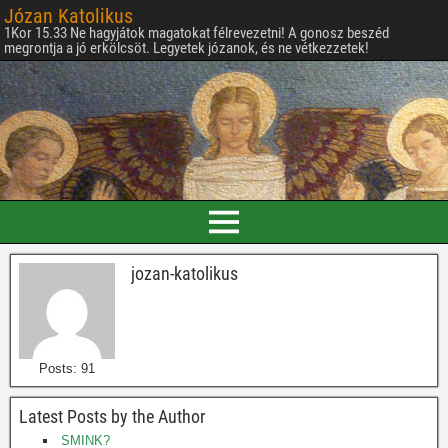
Józan Katolikus
1Kor 15.33 Ne hagyjátok magatokat félrevezetni! A gonosz beszéd
megrontja a jó erkölcsöt. Legyetek józanok, és ne vétkezzetek!
jozan-katolikus
Posts: 91
Latest Posts by the Author
SMINK?