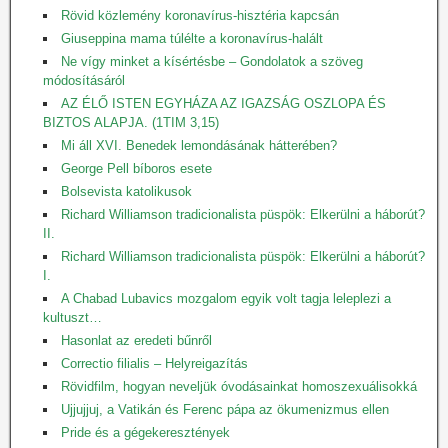
Rövid közlemény koronavírus-hisztéria kapcsán
Giuseppina mama túlélte a koronavírus-halált
Ne vígy minket a kísértésbe – Gondolatok a szöveg
módosításáról
AZ ÉLŐ ISTEN EGYHÁZA AZ IGAZSÁG OSZLOPA ÉS
BIZTOS ALAPJA. (1TIM 3,15)
Mi áll XVI. Benedek lemondásának hátterében?
George Pell bíboros esete
Bolsevista katolikusok
Richard Williamson tradicionalista püspök: Elkerülni a háborút?
II.
Richard Williamson tradicionalista püspök: Elkerülni a háborút?
I.
A Chabad Lubavics mozgalom egyik volt tagja leleplezi a
kultuszt…
Hasonlat az eredeti bűnről
Correctio filialis – Helyreigazítás
Rövidfilm, hogyan neveljük óvodásainkat homoszexuálisokká
Ujjujjuj, a Vatikán és Ferenc pápa az ökumenizmus ellen
Pride és a gégekeresztények