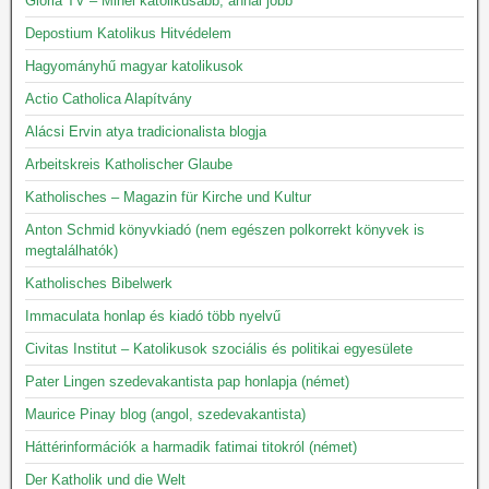
Gloria TV – Minél katolikusabb, annál jobb
Depostium Katolikus Hitvédelem
Hagyományhű magyar katolikusok
Actio Catholica Alapítvány
Alácsi Ervin atya tradicionalista blogja
Arbeitskreis Katholischer Glaube
Katholisches – Magazin für Kirche und Kultur
Anton Schmid könyvkiadó (nem egészen polkorrekt könyvek is
megtalálhatók)
Katholisches Bibelwerk
Immaculata honlap és kiadó több nyelvű
Civitas Institut – Katolikusok szociális és politikai egyesülete
Pater Lingen szedevakantista pap honlapja (német)
Maurice Pinay blog (angol, szedevakantista)
Háttérinformációk a harmadik fatimai titokról (német)
Der Katholik und die Welt