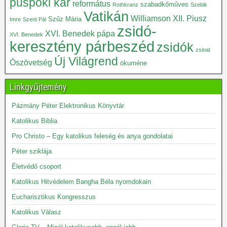
püspöki kar
református
szabadkőműves
Rothkranz
Szebik
Vatikán
Williamson
XII. Piusz
Szűz Mária
Imre
Szent Pál
zsidó-
XVI. Benedek pápa
XVI. Benedek
keresztény párbeszéd
zsidók
zsinat
Új Világrend
Ószövetség
ökuméne
Linkgyűjtemény
Pázmány Péter Elektronikus Könyvtár
Katolikus Biblia
Pro Christo – Egy katolikus feleség és anya gondolatai
Péter sziklája
Életvédő csoport
Katolikus Hitvédelem Bangha Béla nyomdokain
Eucharisztikus Kongresszus
Katolikus Válasz