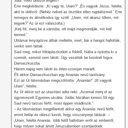
Saul, miért üldözöl engem?”
Erre megkérdezte: „Ki vagy te, Uram?” „Én vagyok Jézus, felelte,
akit te üldözöl. (Nehéz neked az ösztöke ellen rugdalóznod.” Erre
remegve és álmélkodva így szólt: „Uram, mit akarsz tőlem, mit
tegyek?” Az úr ezt válaszolta:)
„Kelj föl, menj be a városba, ott majd megmondják, mit kell
tenned.”
Utitársai lenyügözve álltak mellette, mert, bár a hangot hallották,
senkit sem láttak.
Saul meg, mikor föltápászkodott a földről, hiába a nyitotta ki a
szemét, semmit sem látott. Úgy vezették be kezénél fogva
Damaszkuszba.
Három napig nem látott és étlen-szomjan maradt.
Élt akkor Damaszkuszban egy Ananiás nevű tanítvány.
Ezt az Úr látomásban megszólította: „Ananiás!” „Itt vagyok
Uram”, felelte.
Az Úr ekkor ezt az utasítást adta neki: „Azonnal menj el az
úgynevezett Egyenes-utcába. Júdás házában keress föl egy
Saul nevű tarzusi férfit, most éppen imádkozik.”
– Az látomásban megpillantott akkor egy Ananiás nevű férfit,
amint belép és ráteszi kezét, hogy visszanyerje látását. –
„Uram, felelte Ananiás, több felől hallottam erről az emberről,
hogy milyen sokat ártott Jeruzsálemben szentjeidnek.