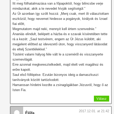
Itt meg fölhatalmazása van a főpapoktól, hogy bilincsbe verje
mindazokat, akik a te nevedet hívják segítségül.”
Az Úr azonban így szólt hozzá: „Menj csak, mert őt választottam
eszközül, hogy nevemet hirdesse a pogányok, királyok és Izrael
fiai előtt,
Megmutatom majd neki, mennyit kell értem szenvednie.”
Ananiás elindult, belépett a házba és e szavak kíséretében tette
rá a kezét: „Saul testvérem, engem az Úr Jézus küldött, aki
megjelent előtted az idevezető úton, hogy visszanyerd látásodat
és eltelj Szentlélekkel.”
Tüstént valami hályog féle vált le a szeméről és visszanyerte
szemevilágát.
Erre azonnal megkeresztelkedett, majd ételt vett magához és
erőre kapott.
Saul első föllépése. Ezután bizonyos ideig a damaszkuszi
tanítványok között tartózkodott.
Hamarosan hírdetni kezdte a zsinagógákban Jézusról, hogy ő az
Isten Fia.
Válasz
2017.12.01. at 21:42
Élőfa