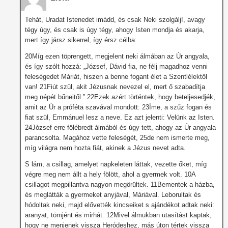
Tehát, Uradat Istenedet imádd, és csak Neki szolgálj!, avagy
tégy úgy, és csak is úgy tégy, ahogy Isten mondja és akarja,
mert így jársz sikerrel, így érsz célba:
20Míg ezen töprengett, megjelent neki álmában az Úr angyala,
és így szólt hozzá: „József, Dávid fia, ne félj magadhoz venni
feleségedet Máriát, hiszen a benne fogant élet a Szentlélektől
van! 21Fiút szül, akit Jézusnak nevezel el, mert ő szabadítja
meg népét bűneitől.” 22Ezek azért történtek, hogy beteljesedjék,
amit az Úr a próféta szavával mondott: 23Íme, a szűz fogan és
fiat szül, Emmánuel lesz a neve. Ez azt jelenti: Velünk az Isten.
24József erre fölébredt álmából és úgy tett, ahogy az Úr angyala
parancsolta. Magához vette feleségét, 25de nem ismerte meg,
míg világra nem hozta fiát, akinek a Jézus nevet adta.
S lám, a csillag, amelyet napkeleten láttak, vezette őket, míg
végre meg nem állt a hely fölött, ahol a gyermek volt. 10A
csillagot megpillantva nagyon megörültek. 11Bementek a házba,
és meglátták a gyermeket anyjával, Máriával. Leborultak és
hódoltak neki, majd elővették kincseiket s ajándékot adtak neki:
aranyat, tömjént és mirhát. 12Mivel álmukban utasítást kaptak,
hogy ne menjenek vissza Heródeshez, más úton tértek vissza