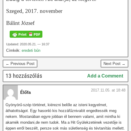
Szeged, 2017. november
Bálint József
Updated: 2020.05.21. — 16:37
Címkék:
eredeti bűn
← Previous Post
Next Post →
13 hozzászólás
Add a Comment
2017.11.05. at 18:48
Élőfa
Gyönyörű-szép történet, kiérezni belőle az isteni kegyelmet,
áthatottságot. Egy hasonló kis hozzáfűznivalót engedtessék meg
nekem. Mostanában egyre jobban él bennem valami, amit mintha ki
akarnék mondani,de nem tudok. Ma a Hit Gyülekzetének vezetője is
éppen erről beszélt, persze sok más sületlenség és tévtanítás mellett.