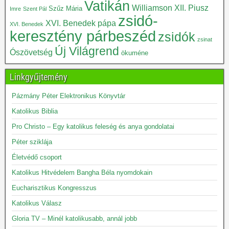
Vatikán
Williamson
XII. Piusz
Szűz Mária
Imre
Szent Pál
zsidó-
XVI. Benedek pápa
XVI. Benedek
keresztény párbeszéd
zsidók
zsinat
Új Világrend
Ószövetség
ökuméne
Linkgyűjtemény
Pázmány Péter Elektronikus Könyvtár
Katolikus Biblia
Pro Christo – Egy katolikus feleség és anya gondolatai
Péter sziklája
Életvédő csoport
Katolikus Hitvédelem Bangha Béla nyomdokain
Eucharisztikus Kongresszus
Katolikus Válasz
Gloria TV – Minél katolikusabb, annál jobb