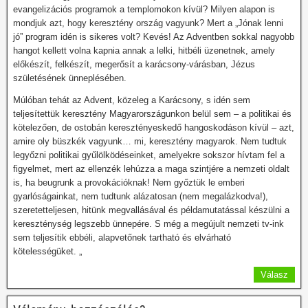
evangelizációs programok a templomokon kívül? Milyen alapon is
mondjuk azt, hogy keresztény ország vagyunk? Mert a „Jónak lenni
jó” program idén is sikeres volt? Kevés! Az Adventben sokkal nagyobb
hangot kellett volna kapnia annak a lelki, hitbéli üzenetnek, amely
előkészít, felkészít, megerősít a karácsony-várásban, Jézus
születésének ünneplésében.
Múlóban tehát az Advent, közeleg a Karácsony, s idén sem
teljesítettük keresztény Magyarországunkon belül sem – a politikai és
kötelezően, de ostobán keresztényeskedő hangoskodáson kívül – azt,
amire oly büszkék vagyunk… mi, keresztény magyarok. Nem tudtuk
legyőzni politikai gyűlölködéseinket, amelyekre sokszor hívtam fel a
figyelmet, mert az ellenzék lehúzza a maga szintjére a nemzeti oldalt
is, ha beugrunk a provokációknak! Nem győztük le emberi
gyarlóságainkat, nem tudtunk alázatosan (nem megalázkodva!),
szeretetteljesen, hitünk megvallásával és példamutatással készülni a
kereszténység legszebb ünnepére. S még a megújult nemzeti tv-ink
sem teljesítik ebbéli, alapvetőnek tartható és elvárható
kötelességüket. „
Válasz