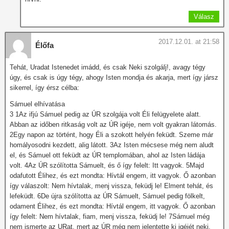
Válasz
2017.12.01. at 21:58
Élőfa
Tehát, Uradat Istenedet imádd, és csak Neki szolgálj!, avagy tégy
úgy, és csak is úgy tégy, ahogy Isten mondja és akarja, mert így jársz
sikerrel, így érsz célba:
Sámuel elhívatása
3 1Az ifjú Sámuel pedig az ÚR szolgája volt Éli felügyelete alatt.
Abban az időben ritkaság volt az ÚR igéje, nem volt gyakran látomás.
2Egy napon az történt, hogy Éli a szokott helyén feküdt. Szeme már
homályosodni kezdett, alig látott. 3Az Isten mécsese még nem aludt
el, és Sámuel ott feküdt az ÚR templomában, ahol az Isten ládája
volt. 4Az ÚR szólította Sámuelt, és ő így felelt: Itt vagyok. 5Majd
odafutott Élihez, és ezt mondta: Hívtál engem, itt vagyok. Ő azonban
így válaszolt: Nem hívtalak, menj vissza, feküdj le! Elment tehát, és
lefeküdt. 6De újra szólította az ÚR Sámuelt, Sámuel pedig fölkelt,
odament Élihez, és ezt mondta: Hívtál engem, itt vagyok. Ő azonban
így felelt: Nem hívtalak, fiam, menj vissza, feküdj le! 7Sámuel még
nem ismerte az URat, mert az ÚR még nem jelentette ki igéjét neki.