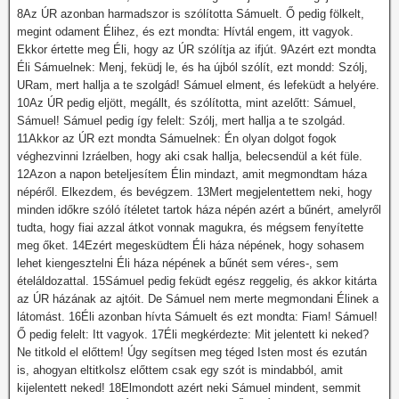
8Az ÚR azonban harmadszor is szólította Sámuelt. Ő pedig fölkelt,
megint odament Élihez, és ezt mondta: Hívtál engem, itt vagyok.
Ekkor értette meg Éli, hogy az ÚR szólítja az ifjút. 9Azért ezt mondta
Éli Sámuelnek: Menj, feküdj le, és ha újból szólít, ezt mondd: Szólj,
URam, mert hallja a te szolgád! Sámuel elment, és lefeküdt a helyére.
10Az ÚR pedig eljött, megállt, és szólította, mint azelőtt: Sámuel,
Sámuel! Sámuel pedig így felelt: Szólj, mert hallja a te szolgád.
11Akkor az ÚR ezt mondta Sámuelnek: Én olyan dolgot fogok
véghezvinni Izráelben, hogy aki csak hallja, belecsendül a két füle.
12Azon a napon beteljesítem Élin mindazt, amit megmondtam háza
népéről. Elkezdem, és bevégzem. 13Mert megjelentettem neki, hogy
minden időkre szóló ítéletet tartok háza népén azért a bűnért, amelyről
tudta, hogy fiai azzal átkot vonnak magukra, és mégsem fenyítette
meg őket. 14Ezért megesküdtem Éli háza népének, hogy sohasem
lehet kiengesztelni Éli háza népének a bűnét sem véres-, sem
ételáldozattal. 15Sámuel pedig feküdt egész reggelig, és akkor kitárta
az ÚR házának az ajtóit. De Sámuel nem merte megmondani Élinek a
látomást. 16Éli azonban hívta Sámuelt és ezt mondta: Fiam! Sámuel!
Ő pedig felelt: Itt vagyok. 17Éli megkérdezte: Mit jelentett ki neked?
Ne titkold el előttem! Úgy segítsen meg téged Isten most és ezután
is, ahogyan eltitkolsz előttem csak egy szót is mindabból, amit
kijelentett neked! 18Elmondott azért neki Sámuel mindent, semmit