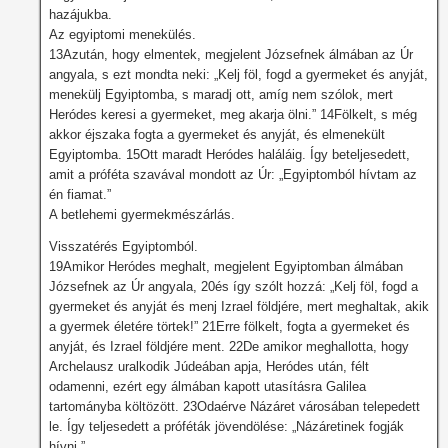
hazájukba.
Az egyiptomi menekülés.
13Azután, hogy elmentek, megjelent Józsefnek álmában az Úr
angyala, s ezt mondta neki: „Kelj föl, fogd a gyermeket és anyját,
menekülj Egyiptomba, s maradj ott, amíg nem szólok, mert
Heródes keresi a gyermeket, meg akarja ölni.” 14Fölkelt, s még
akkor éjszaka fogta a gyermeket és anyját, és elmenekült
Egyiptomba. 15Ott maradt Heródes haláláig. Így beteljesedett,
amit a próféta szavával mondott az Úr: „Egyiptomból hívtam az
én fiamat.”
A betlehemi gyermekmészárlás.
Visszatérés Egyiptomból.
19Amikor Heródes meghalt, megjelent Egyiptomban álmában
Józsefnek az Úr angyala, 20és így szólt hozzá: „Kelj föl, fogd a
gyermeket és anyját és menj Izrael földjére, mert meghaltak, akik
a gyermek életére törtek!” 21Erre fölkelt, fogta a gyermeket és
anyját, és Izrael földjére ment. 22De amikor meghallotta, hogy
Archelausz uralkodik Júdeában apja, Heródes után, félt
odamenni, ezért egy álmában kapott utasításra Galilea
tartományba költözött. 23Odaérve Názáret városában telepedett
le. Így teljesedett a próféták jövendölése: „Názáretinek fogják
hívni.”