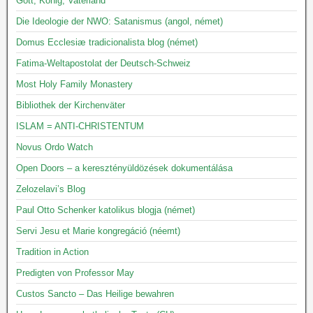
Gott, König, Vaterland
Die Ideologie der NWO: Satanismus (angol, német)
Domus Ecclesiæ tradicionalista blog (német)
Fatima-Weltapostolat der Deutsch-Schweiz
Most Holy Family Monastery
Bibliothek der Kirchenväter
ISLAM = ANTI-CHRISTENTUM
Novus Ordo Watch
Open Doors – a keresztényüldözések dokumentálása
Zelozelavi’s Blog
Paul Otto Schenker katolikus blogja (német)
Servi Jesu et Marie kongregáció (néemt)
Tradition in Action
Predigten von Professor May
Custos Sancto – Das Heilige bewahren