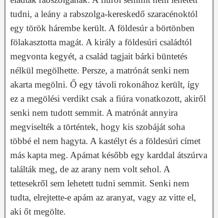
tudni, a leány a rabszolga-kereskedő szaracénoktól
egy török hárembe került. A földesúr a börtönben
fölakasztotta magát. A király a földesúri családtól
megvonta kegyét, a család tagjait bárki büntetés
nélkül megölhette. Persze, a matrónát senki nem
akarta megölni. Ő egy távoli rokonához került, így
ez a megölési verdikt csak a fiúra vonatkozott, akiről
senki nem tudott semmit. A matrónát annyira
megviselték a történtek, hogy kis szobáját soha
többé el nem hagyta. A kastélyt és a földesúri címet
más kapta meg. Apámat később egy karddal átszúrva
találták meg, de az arany nem volt sehol. A
tettesekről sem lehetett tudni semmit. Senki nem
tudta, elrejtette-e apám az aranyat, vagy az vitte el,
aki őt megölte.