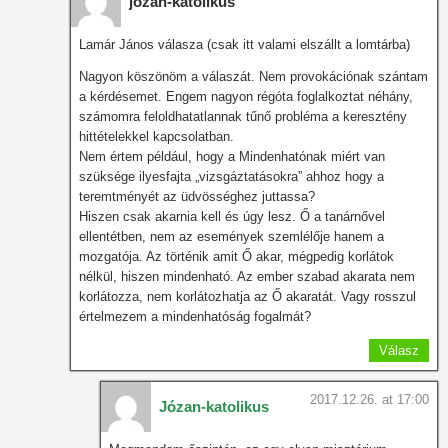
jozan-katolikus
Lamár János válasza (csak itt valami elszállt a lomtárba)
Nagyon köszönöm a válaszát. Nem provokációnak szántam
a kérdésemet. Engem nagyon régóta foglalkoztat néhány,
számomra feloldhatatlannak tűnő probléma a keresztény
hittételekkel kapcsolatban.
Nem értem például, hogy a Mindenhatónak miért van
szüksége ilyesfajta „vizsgáztatásokra” ahhoz hogy a
teremtményét az üdvösséghez juttassa?
Hiszen csak akarnia kell és úgy lesz. Ő a tanárnővel
ellentétben, nem az események szemlélője hanem a
mozgatója. Az történik amit Ő akar, mégpedig korlátok
nélkül, hiszen mindenható. Az ember szabad akarata nem
korlátozza, nem korlátozhatja az Ő akaratát. Vagy rosszul
értelmezem a mindenhatóság fogalmát?
Válasz
2017.12.26. at 17:00
Józan-katolikus