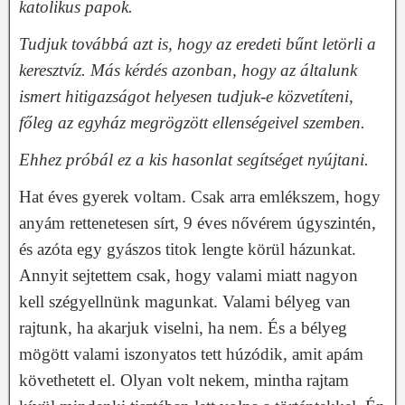
katolikus papok.
Tudjuk továbbá azt is, hogy az eredeti bűnt letörli a
keresztvíz. Más kérdés azonban, hogy az általunk
ismert hitigazságot helyesen tudjuk-e közvetíteni,
főleg az egyház megrögzött ellenségeivel szemben.
Ehhez próbál ez a kis hasonlat segítséget nyújtani.
Hat éves gyerek voltam. Csak arra emlékszem, hogy
anyám rettenetesen sírt, 9 éves nővérem úgyszintén,
és azóta egy gyászos titok lengte körül házunkat.
Annyit sejtettem csak, hogy valami miatt nagyon
kell szégyellnünk magunkat. Valami bélyeg van
rajtunk, ha akarjuk viselni, ha nem. És a bélyeg
mögött valami iszonyatos tett húzódik, amit apám
követhetett el. Olyan volt nekem, mintha rajtam