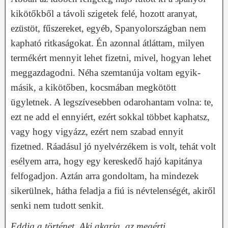
kikötőkből a távoli szigetek felé, hozott aranyat,
ezüstöt, fűszereket, egyéb, Spanyolországban nem
kapható ritkaságokat. Én azonnal átláttam, milyen
termékért mennyit lehet fizetni, mivel, hogyan lehet
meggazdagodni. Néha szemtanúja voltam egyik-
másik, a kikötőben, kocsmában megkötött
ügyletnek. A legszívesebben odarohantam volna: te,
ezt ne add el ennyiért, ezért sokkal többet kaphatsz,
vagy hogy vigyázz, ezért nem szabad ennyit
fizetned. Ráadásul jó nyelvérzékem is volt, tehát volt
esélyem arra, hogy egy kereskedő hajó kapitánya
felfogadjon. Aztán arra gondoltam, ha mindezek
sikerülnek, hátha feladja a fiú is névtelenségét, akiről
senki nem tudott senkit.
Eddig a történet. Aki akarja, az megérti.