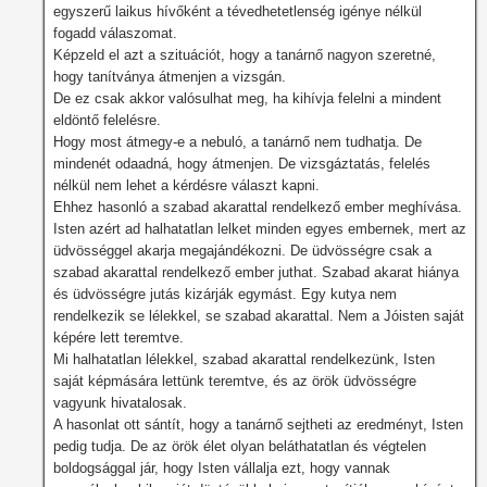
egyszerű laikus hívőként a tévedhetetlenség igénye nélkül
fogadd válaszomat.
Képzeld el azt a szituációt, hogy a tanárnő nagyon szeretné,
hogy tanítványa átmenjen a vizsgán.
De ez csak akkor valósulhat meg, ha kihívja felelni a mindent
eldöntő felelésre.
Hogy most átmegy-e a nebuló, a tanárnő nem tudhatja. De
mindenét odaadná, hogy átmenjen. De vizsgáztatás, felelés
nélkül nem lehet a kérdésre választ kapni.
Ehhez hasonló a szabad akarattal rendelkező ember meghívása.
Isten azért ad halhatatlan lelket minden egyes embernek, mert az
üdvösséggel akarja megajándékozni. De üdvösségre csak a
szabad akarattal rendelkező ember juthat. Szabad akarat hiánya
és üdvösségre jutás kizárják egymást. Egy kutya nem
rendelkezik se lélekkel, se szabad akarattal. Nem a Jóisten saját
képére lett teremtve.
Mi halhatatlan lélekkel, szabad akarattal rendelkezünk, Isten
saját képmására lettünk teremtve, és az örök üdvösségre
vagyunk hivatalosak.
A hasonlat ott sántít, hogy a tanárnő sejtheti az eredményt, Isten
pedig tudja. De az örök élet olyan beláthatatlan és végtelen
boldogsággal jár, hogy Isten vállalja ezt, hogy vannak