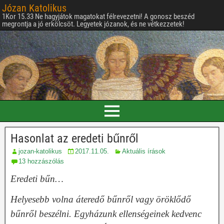
Józan Katolikus
1Kor 15.33 Ne hagyjátok magatokat félrevezetni! A gonosz beszéd
megrontja a jó erkölcsöt. Legyetek józanok, és ne vétkezzetek!
Hasonlat az eredeti bűnről
jozan-katolikus
2017.11.05.
Aktuális írások
13 hozzászólás
Eredeti bűn…
Helyesebb volna áteredő bűnről vagy öröklődő
bűnről beszélni. Egyházunk ellenségeinek kedvenc