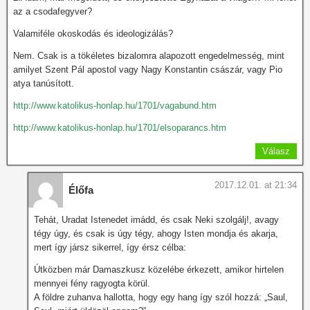
az a csodafegyver?
Valamiféle okoskodás és ideologizálás?
Nem. Csak is a tökéletes bizalomra alapozott engedelmesség, mint
amilyet Szent Pál apostol vagy Nagy Konstantin császár, vagy Pio
atya tanúsított.
http://www.katolikus-honlap.hu/1701/vagabund.htm
http://www.katolikus-honlap.hu/1701/elsoparancs.htm
Válasz
2017.12.01. at 21:34
Élőfa
Tehát, Uradat Istenedet imádd, és csak Neki szolgálj!, avagy
tégy úgy, és csak is úgy tégy, ahogy Isten mondja és akarja,
mert így jársz sikerrel, így érsz célba:
Útközben már Damaszkusz közelébe érkezett, amikor hirtelen
mennyei fény ragyogta körül.
A földre zuhanva hallotta, hogy egy hang így szól hozzá: „Saul,