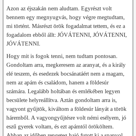
Azon az éjszakán nem aludtam. Egyrészt volt
bennem egy megnyugvás, hogy végre megtudtam,
mi történt. Másrészt örök fogadalmat tettem, és ez a
fogadalom ebből állt: JÓVÁTENNI, JÓVÁTENNI,
JÓVÁTENNI.
Hogy mit is fogok tenni, nem tudtam pontosan.
Gondoltam arra, megkeresem az aranyat, és a király
elé teszem, és esedezek bocsánatáért nem a magam,
nem az apám és családom, hanem a földesúr
számára. Legalább holtában és emlékében legyen
becsülete helyreállítva. Aztán gondoltam arra is,
vagyont gyűjtök, kiváltom a földesúr lányát a török
háremből. A vagyongyűjtésre volt némi esélyem, jó
eszű gyerek voltam, és ezt apámtól örököltem.
Abban az időben rengeteg hajó futott ki a spanyol