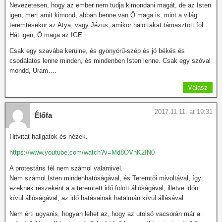
Nevezetesen, hogy az ember nem tudja kimondani magát, de az Isten
igen, mert amit kimond, abban benne van Ő maga is, mint a világ
teremtésekor az Atya, vagy Jézus, amikor halottakat támasztott föl.
Hát igen, Ő maga az IGE.
Csak egy szavába kerülne, és gyönyörű-szép és jó békés és
csodálatos lenne minden, és mindenben Isten lenne. Csak egy szóval
mondd, Uram….
Válasz
2017.11.11. at 19:31
Élőfa
Hitvitát hallgatok és nézek.
https://www.youtube.com/watch?v=Md8OVnK2IN0
A protestáns fél nem számol valamivel.
Nem számol Isten mindenhatóságával, és Teremtői mivoltával, így
ezeknek részeként a a teremtett idő fölött állóságával, illetve időn
kívül állóságával, az idő hatásainak hatalmán kívül állásával.
Nem érti ugyanis, hogyan lehet az, hogy az utolsó vacsorán már a