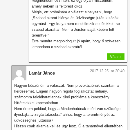
Megmondom őszintén, ez egy olyan misztérium,
amely nekem is fejtörést okoz.
Mégis, ott próbálnám a választ elhelyezni, hogy
„Szabad akarat hiánya és üdvösségre jutás kizárják
egymást. Egy kutya nem rendelkezik se lélekkel, se
szabad akarattal. Nem a Jóisten saját képére lett
teremtve.”
Erre mondta megboldogult jó apám, hogy ő szívesen
lemondana a szabad akaratról.
Válasz
2017.12.25. at 20:40
Lamár János
Nagyon köszönöm a válaszát. Nem provokációnak szántam a
kérdésemet. Engem nagyon régóta foglalkoztat néhány,
számomra feloldhatatlannak tűnő probléma a keresztény
hittételekkel kapcsolatban.
Nem értem például, hogy a Mindenhatónak miért van szüksége
ilyesfajta „vizsgáztatásokra” ahhoz hogy a teremtményét az
üdvösséghez juttassa?
Hiszen csak akarnia kell és úgy lesz. Ő a tanárnővel ellentétben,