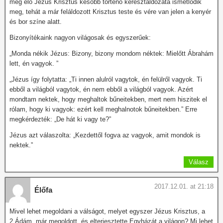
még élő Jézus Krisztus később történő keresztáldozata ismétlődik
meg, tehát a már feláldozott Krisztus teste és vére van jelen a kenyér
és bor színe alatt.
Bizonyítékaink nagyon világosak és egyszerűek:
„Monda nékik Jézus: Bizony, bizony mondom néktek: Mielőtt Ábrahám
lett, én vagyok. ”
„Jézus így folytatta: „Ti innen alulról vagytok, én felülről vagyok. Ti
ebből a világból vagytok, én nem ebből a világból vagyok. Azért
mondtam nektek, hogy meghaltok bűneitekben, mert nem hiszitek el
rólam, hogy ki vagyok: ezért kell meghalnotok bűneitekben.” Erre
megkérdezték: „De hát ki vagy te?”
Jézus azt válaszolta: „Kezdettől fogva az vagyok, amit mondok is
nektek.”
Válasz
2017.12.01. at 21:18
Élőfa
Mivel lehet megoldani a válságot, melyet egyszer Jézus Krisztus, a
2.Ádám, már megoldott, és elterjesztette Egyházát a világon? Mi lehet