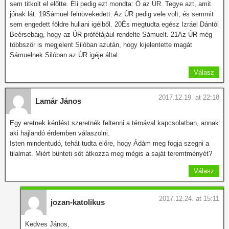
sem titkolt el előtte. Éli pedig ezt mondta: Ő az ÚR. Tegye azt, amit
jónak lát. 19Sámuel felnövekedett. Az ÚR pedig vele volt, és semmit
sem engedett földre hullani igéiből. 20És megtudta egész Izráel Dántól
Beérsebáig, hogy az ÚR prófétájául rendelte Sámuelt. 21Az ÚR még
többször is megjelent Silóban azután, hogy kijelentette magát
Sámuelnek Silóban az ÚR igéje által.
Válasz
2017.12.19. at 22:18
Lamár János
Egy eretnek kérdést szeretnék feltenni a témával kapcsolatban, annak
aki hajlandó érdemben válaszolni.
Isten mindentudó, tehát tudta előre, hogy Ádám meg fogja szegni a
tilalmat. Miért bünteti sőt átkozza meg mégis a saját teremtményét?
Válasz
2017.12.24. at 15:11
jozan-katolikus
Kedves János,