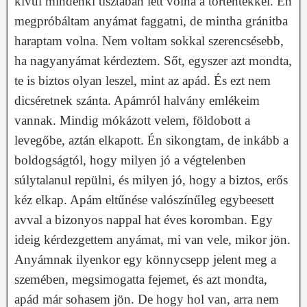
kívül mindenki tisztában lett volna a történtekkel. Én
megpróbáltam anyámat faggatni, de mintha gránitba
haraptam volna. Nem voltam sokkal szerencsésebb,
ha nagyanyámat kérdeztem. Sőt, egyszer azt mondta,
te is biztos olyan leszel, mint az apád. És ezt nem
dicséretnek szánta. Apámról halvány emlékeim
vannak. Mindig mókázott velem, földobott a
levegőbe, aztán elkapott. Én sikongtam, de inkább a
boldogságtól, hogy milyen jó a végtelenben
súlytalanul repülni, és milyen jó, hogy a biztos, erős
kéz elkap. Apám eltűnése valószínűleg egybeesett
avval a bizonyos nappal hat éves koromban. Egy
ideig kérdezgettem anyámat, mi van vele, mikor jön.
Anyámnak ilyenkor egy könnycsepp jelent meg a
szemében, megsimogatta fejemet, és azt mondta,
apád már sohasem jön. De hogy hol van, arra nem