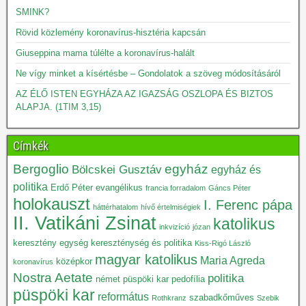
SMINK?
Rövid közlemény koronavírus-hisztéria kapcsán
Giuseppina mama túlélte a koronavírus-halált
Ne vígy minket a kísértésbe – Gondolatok a szöveg módosításáról
AZ ÉLŐ ISTEN EGYHÁZA AZ IGAZSÁG OSZLOPA ÉS BIZTOS
ALAPJA. (1TIM 3,15)
Címkék
Bergoglio
egyház
Bölcskei Gusztáv
egyház és
politika
Erdő Péter
evangélikus
francia forradalom
Gáncs Péter
holokauszt
I. Ferenc pápa
háttérhatalom
hívő értelmiségiek
II. Vatikáni Zsinat
katolikus
inkvizíció
józan
keresztény egység
kereszténység és politika
Kiss-Rigó László
magyar katolikus
Maria Agreda
középkor
koronavírus
Nostra Aetate
politika
német püspöki kar
pedofília
püspöki kar
református
szabadkőműves
Rothkranz
Szebik