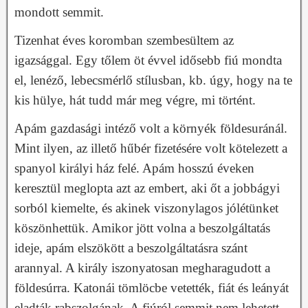
mondott semmit.
Tizenhat éves koromban szembesültem az
igazsággal. Egy tőlem öt évvel idősebb fiú mondta
el, lenéző, lebecsmérlő stílusban, kb. úgy, hogy na te
kis hülye, hát tudd már meg végre, mi történt.
Apám gazdasági intéző volt a környék földesuránál.
Mint ilyen, az illető hűbér fizetésére volt kötelezett a
spanyol királyi ház felé. Apám hosszú éveken
keresztül meglopta azt az embert, aki őt a jobbágyi
sorból kiemelte, és akinek viszonylagos jólétünket
köszönhettük. Amikor jött volna a beszolgáltatás
ideje, apám elszökött a beszolgáltatásra szánt
arannyal. A király iszonyatosan megharagudott a
földesúrra. Katonái tömlöcbe vetették, fiát és leányát
eladták rabszolgának. A fiúról semmit nem lehetett