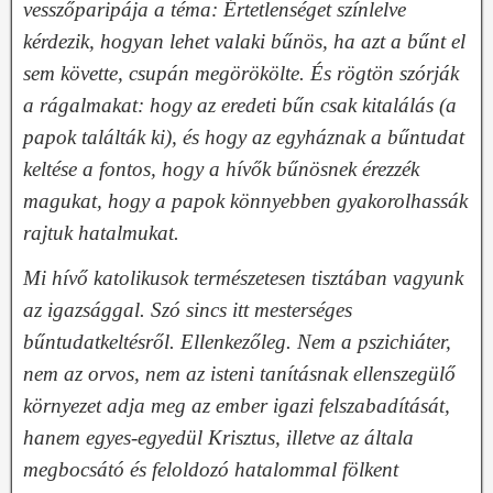
vesszőparipája a téma: Értetlenséget színlelve
kérdezik, hogyan lehet valaki bűnös, ha azt a bűnt el
sem követte, csupán megörökölte. És rögtön szórják
a rágalmakat: hogy az eredeti bűn csak kitalálás (a
papok találták ki), és hogy az egyháznak a bűntudat
keltése a fontos, hogy a hívők bűnösnek érezzék
magukat, hogy a papok könnyebben gyakorolhassák
rajtuk hatalmukat.
Mi hívő katolikusok természetesen tisztában vagyunk
az igazsággal. Szó sincs itt mesterséges
bűntudatkeltésről. Ellenkezőleg. Nem a pszichiáter,
nem az orvos, nem az isteni tanításnak ellenszegülő
környezet adja meg az ember igazi felszabadítását,
hanem egyes-egyedül Krisztus, illetve az általa
megbocsátó és feloldozó hatalommal fölkent