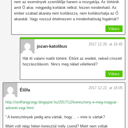
nem az események szemlélője hanem a mozgatója. Az történik
amit Ő akar, mégpedig korlátok nélkül, hiszen mindenható. Az
ember szabad akarata nem korlátozza, nem korlátozhatja az Ő
akaratát. Vagy rosszul értelmezem a mindenhatóság fogalmát?
Válasz
2017.12.26. at 16:45
jozan-katolikus
Hát itt valami malőr történt. Eltűnt az eredeti, neked címzett
hozzászólásom. Nincs meg nálad véletlenül?
Válasz
2017.12.22. at 18:05
Élőfa
http://stoffangyorgy.blogspot.hu/2017/12/kereszteny-e-meg-magyar-
adventi-vegi.html
” A keresztények pedig arra vártak, hogy… – mire is vártak?
Miért volt négy héten keresztül mély csend? Miért nem voltak