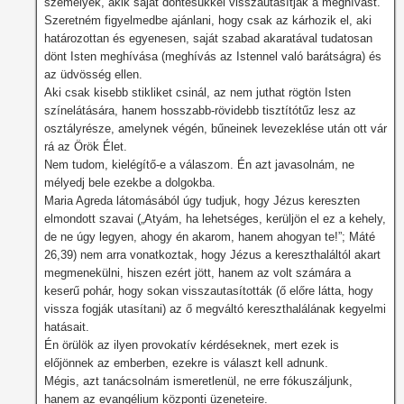
személyek, akik saját döntésükkel visszautasítják a meghívást.
Szeretném figyelmedbe ajánlani, hogy csak az kárhozik el, aki
határozottan és egyenesen, saját szabad akaratával tudatosan
dönt Isten meghívása (meghívás az Istennel való barátságra) és
az üdvösség ellen.
Aki csak kisebb stikliket csinál, az nem juthat rögtön Isten
színelátására, hanem hosszabb-rövidebb tisztítótűz lesz az
osztályrésze, amelynek végén, bűneinek levezeklése után ott vár
rá az Örök Élet.
Nem tudom, kielégítő-e a válaszom. Én azt javasolnám, ne
mélyedj bele ezekbe a dolgokba.
Maria Agreda látomásából úgy tudjuk, hogy Jézus kereszten
elmondott szavai („Atyám, ha lehetséges, kerüljön el ez a kehely,
de ne úgy legyen, ahogy én akarom, hanem ahogyan te!”; Máté
26,39) nem arra vonatkoztak, hogy Jézus a kereszthaláltól akart
megmenekülni, hiszen ezért jött, hanem az volt számára a
keserű pohár, hogy sokan visszautasították (ő előre látta, hogy
vissza fogják utasítani) az ő megváltó kereszthalálának kegyelmi
hatásait.
Én örülök az ilyen provokatív kérdéseknek, mert ezek is
előjönnek az emberben, ezekre is választ kell adnunk.
Mégis, azt tanácsolnám ismeretlenül, ne erre fókuszáljunk,
hanem az evangélium központi üzeneteire.