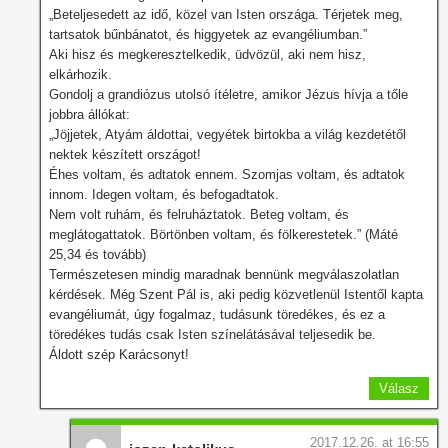
„Beteljesedett az idő, közel van Isten országa. Térjetek meg,
tartsatok bűnbánatot, és higgyetek az evangéliumban.”
Aki hisz és megkeresztelkedik, üdvözül, aki nem hisz,
elkárhozik.
Gondolj a grandiózus utolsó ítéletre, amikor Jézus hívja a tőle
jobbra állókat:
„Jöjjetek, Atyám áldottai, vegyétek birtokba a világ kezdetétől
nektek készített országot!
Éhes voltam, és adtatok ennem. Szomjas voltam, és adtatok
innom. Idegen voltam, és befogadtatok.
Nem volt ruhám, és felruháztatok. Beteg voltam, és
meglátogattatok. Börtönben voltam, és fölkerestetek.” (Máté
25,34 és tovább)
Természetesen mindig maradnak bennünk megválaszolatlan
kérdések. Még Szent Pál is, aki pedig közvetlenül Istentől kapta
evangéliumát, úgy fogalmaz, tudásunk töredékes, és ez a
töredékes tudás csak Isten színelátásával teljesedik be.
Áldott szép Karácsonyt!
Válasz
2017.12.26. at 16:55