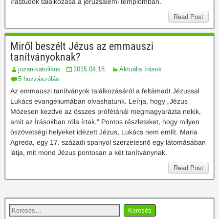
írástudók találkozása a jeruzsálemi templomban.
Read Post
Miről beszélt Jézus az emmauszi
tanítványoknak?
jozan-katolikus
2015.04.18.
Aktuális írások
5 hozzászólás
Az emmauszi tanítványok találkozásáról a feltámadt Jézussal
Lukács evangéliumában olvashatunk. Leírja, hogy „Jézus
Mózesen kezdve az összes prófétánál megmagyarázta nekik,
amit az Írásokban róla írtak.” Pontos részleteket, hogy milyen
ószövetségi helyeket idézett Jézus, Lukács nem említ. Maria
Agreda, egy 17. századi spanyol szerzetesnő egy látomásában
látja, mit mond Jézus pontosan a két tanítványnak.
Read Post