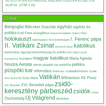
AZ ÉLŐ ISTEN EGYHÁZA AZ IGAZSÁG OSZLOPA ÉS BIZTOS
ALAPJA. (1TIM 3,15)
Címkék
Bergoglio
egyház
Bölcskei Gusztáv
egyház és
politika
Erdő Péter
evangélikus
francia forradalom
Gáncs Péter
holokauszt
I. Ferenc pápa
háttérhatalom
hívő értelmiségiek
II. Vatikáni Zsinat
katolikus
inkvizíció
józan
keresztény egység
kereszténység és politika
Kiss-Rigó László
magyar katolikus
Maria Agreda
középkor
koronavírus
Nostra Aetate
politika
német püspöki kar
pedofília
püspöki kar
református
szabadkőműves
Rothkranz
Szebik
Vatikán
Williamson
XII. Piusz
Szűz Mária
Imre
Szent Pál
zsidó-
XVI. Benedek pápa
XVI. Benedek
keresztény párbeszéd
zsidók
zsinat
Új Világrend
Ószövetség
ökuméne