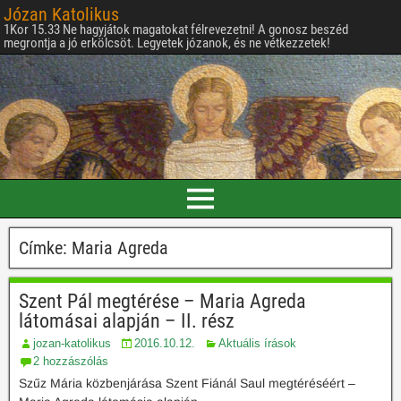
Józan Katolikus
1Kor 15.33 Ne hagyjátok magatokat félrevezetni! A gonosz beszéd
megrontja a jó erkölcsöt. Legyetek józanok, és ne vétkezzetek!
Címke:
Maria Agreda
Szent Pál megtérése – Maria Agreda
látomásai alapján – II. rész
jozan-katolikus
2016.10.12.
Aktuális írások
2 hozzászólás
Szűz Mária közbenjárása Szent Fiánál Saul megtéréséért –