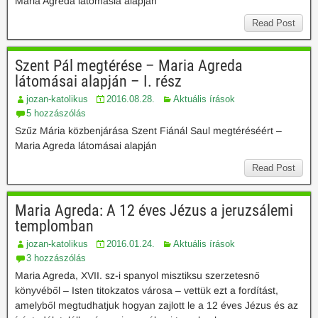
Maria Agreda látomásia alapján
Read Post
Szent Pál megtérése – Maria Agreda
látomásai alapján – I. rész
jozan-katolikus
2016.08.28.
Aktuális írások
5 hozzászólás
Szűz Mária közbenjárása Szent Fiánál Saul megtéréséért –
Maria Agreda látomásai alapján
Read Post
Maria Agreda: A 12 éves Jézus a jeruzsálemi
templomban
jozan-katolikus
2016.01.24.
Aktuális írások
3 hozzászólás
Maria Agreda, XVII. sz-i spanyol misztiksu szerzetesnő
könyvéből – Isten titokzatos városa – vettük ezt a fordítást,
amelyből megtudhatjuk hogyan zajlott le a 12 éves Jézus és az