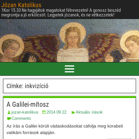
Józan Katolikus
1Kor 15.33 Ne hagyjátok magatokat félrevezetni! A gonosz beszéd
megrontja a jó erkölcsöt. Legyetek józanok, és ne vétkezzetek!
Címke:
inkvizíció
A Galilei-mítosz
jozan-katolikus
2014.09.22.
Aktuális írások
Comments
Az írás a Galilei körüli vádaskodásokat cáfolja meg korabeli
vatikáni források alapján.