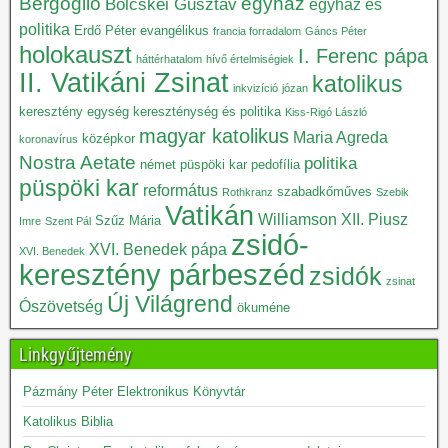
Bergoglio
egyház
Bölcskei Gusztáv
egyház és
politika
Erdő Péter
evangélikus
francia forradalom
Gáncs Péter
holokauszt
I. Ferenc pápa
háttérhatalom
hívő értelmiségiek
II. Vatikáni Zsinat
katolikus
inkvizíció
józan
keresztény egység
kereszténység és politika
Kiss-Rigó László
magyar katolikus
Maria Agreda
középkor
koronavírus
Nostra Aetate
politika
német püspöki kar
pedofília
püspöki kar
református
szabadkőműves
Rothkranz
Szebik
Vatikán
Williamson
XII. Piusz
Szűz Mária
Imre
Szent Pál
zsidó-
XVI. Benedek pápa
XVI. Benedek
keresztény párbeszéd
zsidók
zsinat
Új Világrend
Ószövetség
ökuméne
Linkgyűjtemény
Pázmány Péter Elektronikus Könyvtár
Katolikus Biblia