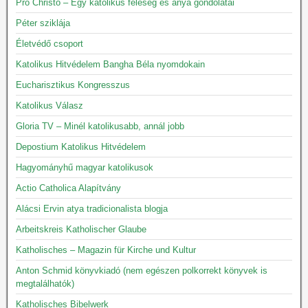
Pro Christo – Egy katolikus feleség és anya gondolatai
Péter sziklája
Életvédő csoport
Katolikus Hitvédelem Bangha Béla nyomdokain
Eucharisztikus Kongresszus
Katolikus Válasz
Gloria TV – Minél katolikusabb, annál jobb
Depostium Katolikus Hitvédelem
Hagyományhű magyar katolikusok
Actio Catholica Alapítvány
Alácsi Ervin atya tradicionalista blogja
Arbeitskreis Katholischer Glaube
Katholisches – Magazin für Kirche und Kultur
Anton Schmid könyvkiadó (nem egészen polkorrekt könyvek is
megtalálhatók)
Katholisches Bibelwerk