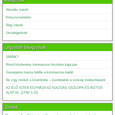
Kategóriák
Aktuális írások
Könyvismertetés
Régi írások
Uncategorized
Legutóbbi bejegyzések
SMINK?
Rövid közlemény koronavírus-hisztéria kapcsán
Giuseppina mama túlélte a koronavírus-halált
Ne vígy minket a kísértésbe – Gondolatok a szöveg módosításáról
AZ ÉLŐ ISTEN EGYHÁZA AZ IGAZSÁG OSZLOPA ÉS BIZTOS
ALAPJA. (1TIM 3,15)
Címkék