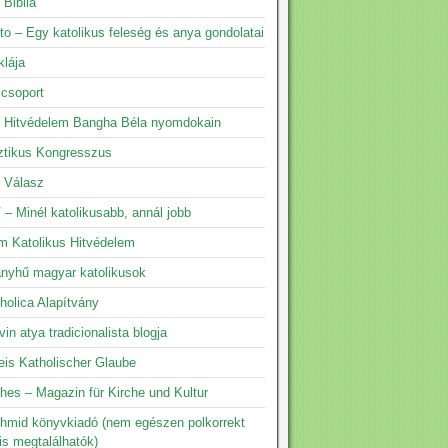
 Biblia
to – Egy katolikus feleség és anya gondolatai
klája
 csoport
s Hitvédelem Bangha Béla nyomdokain
ztikus Kongresszus
s Válasz
 – Minél katolikusabb, annál jobb
m Katolikus Hitvédelem
yhű magyar katolikusok
holica Alapítvány
vin atya tradicionalista blogja
eis Katholischer Glaube
hes – Magazin für Kirche und Kultur
hmid könyvkiadó (nem egészen polkorrekt
is megtalálhatók)