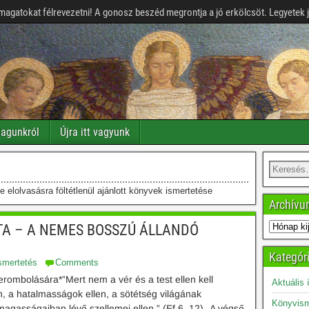
magatokat félrevezetni! A gonosz beszéd megrontja a jó erkölcsöt. Legyetek 
agunkról
Újra itt vagyunk
elolvasásra föltétlenül ajánlott könyvek ismertetése
Archív
DITA – A NEMES BOSSZÚ ÁLLANDÓ
Kategór
smertetés
Comments
rombolására*”Mert nem a vér és a test ellen kell
Aktuális 
 a hatalmasságok ellen, a sötétség világának
Könyvism
agasságaiban lévő szellemei ellen.” (Ef 6, 12) „A végső