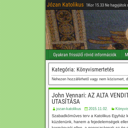
Józan Katolikus
1Kor 15.33 Ne hagyjátok 
Gyakran frissülő rövid információk
M
Kategória:
Könyvismertetés
Nehezen hozzáférhető vagy nem közismert, de 
John Vennari: AZ ALTA VEN
UTASÍTÁSA
jozan-katolikus
2015.11.02.
Könyvi
Szabadkőműves terv a Katolikus Egyház le
küzdenünk, hanem a fejedelemségek ellen,
kormányzói ellen, a gonoszságnak az ég m