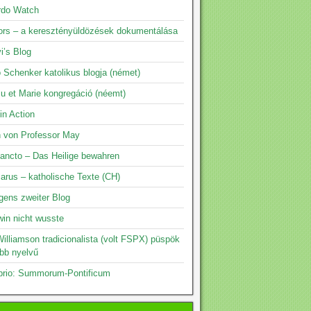
rdo Watch
rs – a keresztényüldözések dokumentálása
i’s Blog
 Schenker katolikus blogja (német)
su et Marie kongregáció (néemt)
 in Action
n von Professor May
ancto – Das Heilige bewahren
arus – katholische Texte (CH)
gens zweiter Blog
in nicht wusste
illiamson tradicionalista (volt FSPX) püspök
öbb nyelvű
prio: Summorum-Pontificum