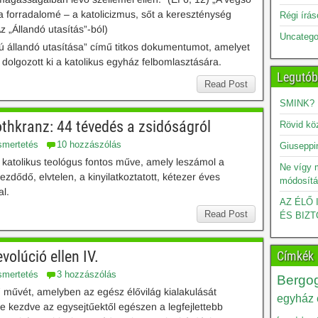
ia forradalomé – a katolicizmus, sőt a kereszténység
Régi írá
„Állandó utasítás”-ból)
Uncatego
 állandó utasítása” című titkos dokumentumot, amelyet
t dolgozott ki a katolikus egyház felbomlasztására.
Legutób
Read Post
SMINK?
thkranz: 44 tévedés a zsidóságról
Rövid kö
smertetés
10 hozzászólás
Giuseppin
 katolikus teológus fontos műve, amely leszámol a
Ne vígy 
zdődő, elvtelen, a kinyilatkoztatott, kétezer éves
módosítá
l.
AZ ÉLŐ
Read Post
ÉS BIZT
volúció ellen IV.
Címkék
smertetés
3 hozzászólás
Bergog
ű művét, amelyben az egész élővilág kialakulását
egyház é
le kezdve az egysejtűektől egészen a legfejlettebb