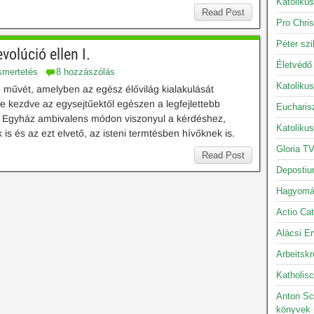
Katolikus
Read Post
Pro Chris
Péter szi
volúció ellen I.
Életvédő
smertetés
8 hozzászólás
Katoliku
ű művét, amelyben az egész élővilág kialakulását
le kezdve az egysejtűektől egészen a legfejlettebb
Eucharis
kus Egyház ambivalens módon viszonyul a kérdéshez,
Katoliku
 is és az ezt elvető, az isteni termtésben hívőknek is.
Gloria TV
Read Post
Depostiu
Hagyomán
Actio Cat
Alácsi Er
Arbeitskr
Katholisc
Anton Sc
könyvek 