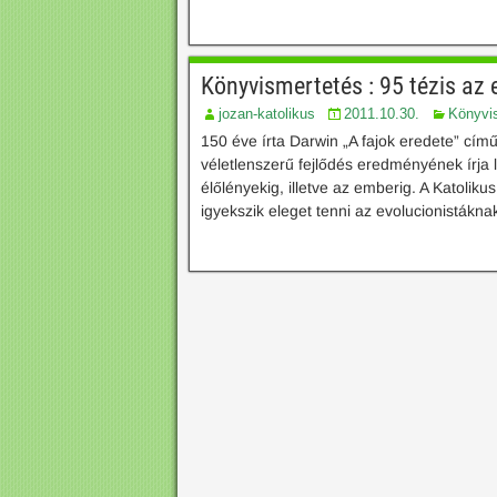
Könyvismertetés : 95 tézis az e
jozan-katolikus
2011.10.30.
Könyvi
150 éve írta Darwin „A fajok eredete” cím
véletlenszerű fejlődés eredményének írja 
élőlényekig, illetve az emberig. A Katoli
igyekszik eleget tenni az evolucionistáknak