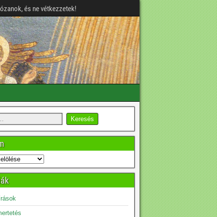
józanok, és ne vétkezzetek!
um
iák
írások
ertetés