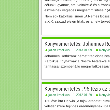
célunk ugyanaz, ami Voltaire-é és a franc
eszméinek végleges megsemmisítése.” (Az 
Nem sok katolikus ismeri „A Nemes Bosszú
a XIX. század elején írtak, és amely terve
Könyvismertetés: Johannes Ro
jozan-katolikus
2013.01.09.
Könyvi
Johannes Rothkranz német tradicionalista
Katolikus Egyháznak a Nostre Aetate-vel ke
tanítással szembenálló megnyilatkozásaiva
Könyvismertetés : 95 tézis az e
jozan-katolikus
2012.01.29.
Könyvi
150 éve írta Darwin „A fajok eredete” cím
véletlenszerű fejlődés eredményének írja 