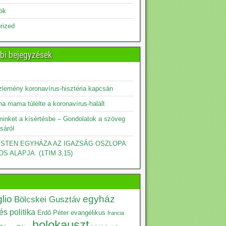
sok
rized
bi bejegyzések
zlemény koronavírus-hisztéria kapcsán
a mama túlélte a koronavírus-halált
minket a kísértésbe – Gondolatok a szöveg
sáról
 ISTEN EGYHÁZA AZ IGAZSÁG OSZLOPA
OS ALAPJA. (1TIM 3,15)
lio
egyház
Bölcskei Gusztáv
s politika
Erdő Péter
evangélikus
francia
holokauszt