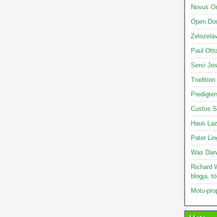
Novus O
Open Doo
Zelozelav
Paul Otto
Servi Je
Tradition
Predigte
Custos S
Haus Laz
Pater Lin
Was Darw
Richard W
blogja, t
Motu-pro