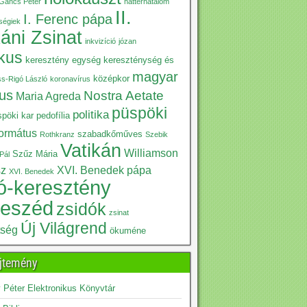
Gáncs Péter
háttérhatalom
II.
I. Ferenc pápa
iségiek
káni Zsinat
inkvizíció
józan
ikus
keresztény egység
kereszténység és
magyar
középkor
ss-Rigó László
koronavírus
kus
Nostra Aetate
Maria Agreda
püspöki
politika
pöki kar
pedofília
formátus
szabadkőműves
Rothkranz
Szebik
Vatikán
Williamson
Szűz Mária
Pál
sz
XVI. Benedek pápa
XVI. Benedek
ó-keresztény
beszéd
zsidók
zsinat
Új Világrend
tség
ökuméne
jtemény
Péter Elektronikus Könyvtár