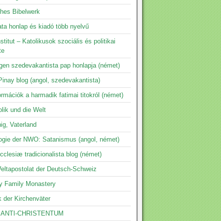
ches Bibelwerk
ta honlap és kiadó több nyelvű
nstitut – Katolikusok szociális és politikai
te
ngen szedevakantista pap honlapja (német)
inay blog (angol, szedevakantista)
ormációk a harmadik fatimai titokról (német)
lik und die Welt
ig, Vaterland
logie der NWO: Satanismus (angol, német)
clesiæ tradicionalista blog (német)
eltapostolat der Deutsch-Schweiz
y Family Monastery
k der Kirchenväter
 ANTI-CHRISTENTUM