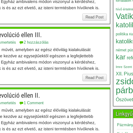
forradalom
kus Egyház ambivalens módon viszonyul a kérdéshez,
 is és az ezt elvető, az isteni termtésben hívőknek is.
hívő értelm
Vati
Read Post
katol
olúció ellen III.
politika
Ki
katoli
smertetés
2 hozzászólás
ű művét, amelyben az egész élővilág kialakulását
német püs
le kezdve az egysejtűektől egészen a legfejlettebb
kar
re
kus Egyház ambivalens módon viszonyul a kérdéshez,
Imre
Szent 
 is és az ezt elvető, az isteni termtésben hívőknek is.
XII. Piu
Read Post
zsid
pár
volúció ellen II.
Ószöve
smertetés
1 Comment
ű művét, amelyben az egész élővilág kialakulását
Linkgyű
le kezdve az egysejtűektől egészen a legfejlettebb
kus Egyház ambivalens módon viszonyul a kérdéshez,
Pázmány 
 is és az ezt elvető, az isteni termtésben hívőknek is.