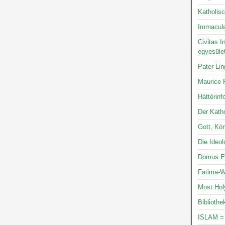
Katholis
Immacula
Civitas I
egyesüle
Pater Li
Maurice P
Háttérinf
Der Katho
Gott, Kön
Die Ideo
Domus Ec
Fatima-W
Most Hol
Bibliothe
ISLAM =