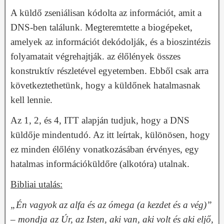
A küldő zseniálisan kódolta az információt, amit a
DNS-ben találunk. Megteremtette a biogépeket,
amelyek az információt dekódolják, és a bioszintézis
folyamatait végrehajtják. az élőlények összes
konstruktív részletével egyetemben. Ebből csak arra
következtethetünk, hogy a küldőnek hatalmasnak
kell lennie.
Az 1, 2, és 4, ITT alapján tudjuk, hogy a DNS
küldője mindentudó. Az itt leírtak, különösen, hogy
ez minden élőlény vonatkozásában érvényes, egy
hatalmas információküldőre (alkotóra) utalnak.
Bibliai utalás:
„Én vagyok az alfa és az ómega (a kezdet és a vég)”
– mondja az Úr, az Isten, aki van, aki volt és aki eljő,