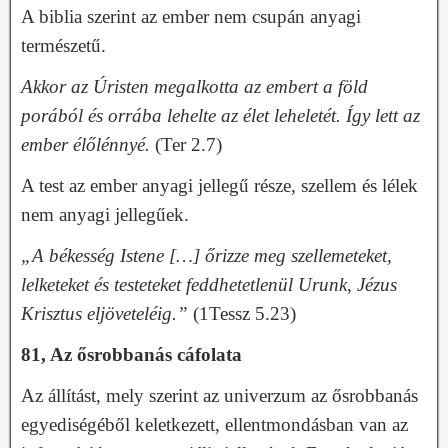
A biblia szerint az ember nem csupán anyagi
természetű.
Akkor az Úristen megalkotta az embert a föld
porából és orrába lehelte az élet leheletét. Így lett az
ember élőlénnyé.
(Ter 2.7)
A test az ember anyagi jellegű része, szellem és lélek
nem anyagi jellegűek.
„A békesség Istene […] őrizze meg szellemeteket,
lelketeket és testeteket feddhetetlenül Urunk, Jézus
Krisztus eljöveteléig.”
(1Tessz 5.23)
81, Az ősrobbanás cáfolata
Az állítást, mely szerint az univerzum az ősrobbanás
egyediségéből keletkezett, ellentmondásban van az