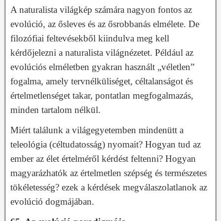
A naturalista világkép számára nagyon fontos az
evolúció, az ősleves és az ősrobbanás elmélete. De
filozófiai feltevésekből kiindulva meg kell
kérdőjelezni a naturalista világnézetet. Például az
evolúciós elméletben gyakran használt „véletlen”
fogalma, amely tervnélküliséget, céltalanságot és
értelmetlenséget takar, pontatlan megfogalmazás,
minden tartalom nélkül.
Miért találunk a világegyetemben mindenütt a
teleológia (céltudatosság) nyomait? Hogyan tud az
ember az élet értelméről kérdést feltenni? Hogyan
magyarázhatók az értelmetlen szépség és természetes
tökéletesség? ezek a kérdések megválaszolatlanok az
evolúció dogmájában.