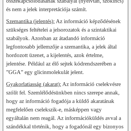
összekapcsolódásának szabályai (nyelvtan, szókincs)
és nem a jelek interpretációja számít.
Szemantika (jelentés):
Az információ képződésének
szükséges feltételei a jelsorozatok és a szintaktikai
szabályok. Azonban az átadandó információ
legfontosabb jellemzője a szemantika, a jelek által
hordozott üzenet, a kijelentés, azok értelme,
jelentése. Például az élő sejtek kódrendszerében a
”GGA” egy glicinmolekulát jelent.
Gyakorlatiasság (akarat):
Az információ cselekvésre
szólít fel. Szemlélődésünkben nincs szerepe annak,
hogy az információ fogadója a küldő akaratának
megfelelően cselekszik-e, másképpen vagy
egyáltalán nem reagál. Az információküldés avval a
szándékkal történik, hogy a fogadónál egy bizonyos