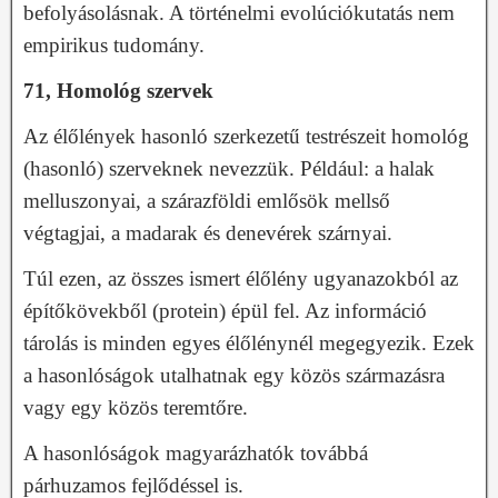
befolyásolásnak. A történelmi evolúciókutatás nem
empirikus tudomány.
71, Homológ szervek
Az élőlények hasonló szerkezetű testrészeit homológ
(hasonló) szerveknek nevezzük. Például: a halak
melluszonyai, a szárazföldi emlősök mellső
végtagjai, a madarak és denevérek szárnyai.
Túl ezen, az összes ismert élőlény ugyanazokból az
építőkövekből (protein) épül fel. Az információ
tárolás is minden egyes élőlénynél megegyezik. Ezek
a hasonlóságok utalhatnak egy közös származásra
vagy egy közös teremtőre.
A hasonlóságok magyarázhatók továbbá
párhuzamos fejlődéssel is.