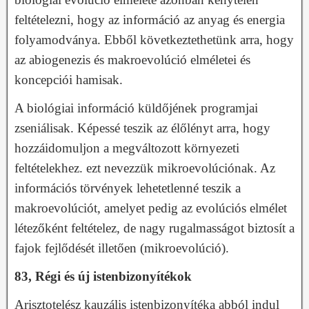
feltételezni, hogy az információ az anyag és energia
folyamodványa. Ebből következtethetünk arra, hogy
az abiogenezis és makroevolúció elméletei és
koncepciói hamisak.
A biológiai információ küldőjének programjai
zseniálisak. Képessé teszik az élőlényt arra, hogy
hozzáidomuljon a megváltozott környezeti
feltételekhez. ezt nevezzük mikroevolúciónak. Az
információs törvények lehetetlenné teszik a
makroevolúciót, amelyet pedig az evolúciós elmélet
létezőként feltételez, de nagy rugalmasságot biztosít a
fajok fejlődését illetően (mikroevolúció).
83, Régi és új istenbizonyítékok
Arisztotelész kauzális istenbizonyítéka abból indul