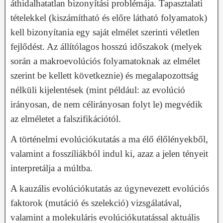
áthidalhatatlan bizonyítási problémája. Tapasztalati
tételekkel (kiszámítható és előre látható folyamatok)
kell bizonyítania egy saját elmélet szerinti véletlen
fejlődést. Az állítólagos hosszú időszakok (melyek
során a makroevolúciós folyamatoknak az elmélet
szerint be kellett következnie) és megalapozottság
nélküli kijelentések (mint például: az evolúció
irányosan, de nem célirányosan folyt le) megvédik
az elméletet a falszifikációtól.
A történelmi evolúciókutatás a ma élő élőlényekből,
valamint a fosszíliákból indul ki, azaz a jelen tényeit
interpretálja a múltba.
A kauzális evolúciókutatás az úgynevezett evolúciós
faktorok (mutáció és szelekció) vizsgálatával,
valamint a molekuláris evolúciókutatással aktuális