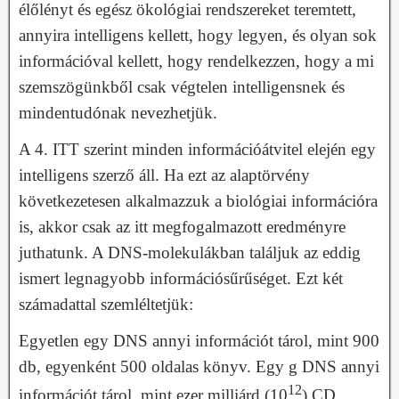
élőlényt és egész ökológiai rendszereket teremtett,
annyira intelligens kellett, hogy legyen, és olyan sok
információval kellett, hogy rendelkezzen, hogy a mi
szemszögünkből csak végtelen intelligensnek és
mindentudónak nevezhetjük.
A 4. ITT szerint minden információátvitel elején egy
intelligens szerző áll. Ha ezt az alaptörvény
következetesen alkalmazzuk a biológiai információra
is, akkor csak az itt megfogalmazott eredményre
juthatunk. A DNS-molekulákban találjuk az eddig
ismert legnagyobb információsűrűséget. Ezt két
számadattal szemléltetjük:
Egyetlen egy DNS annyi információt tárol, mint 900
db, egyenként 500 oldalas könyv. Egy g DNS annyi
12
információt tárol, mint ezer milliárd (10
) CD.