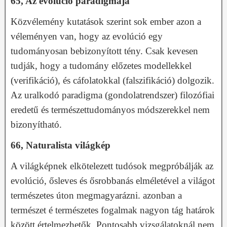
65, Az evolúció paradigmája
Közvélemény kutatások szerint sok ember azon a
véleményen van, hogy az evolúció egy
tudományosan bebizonyított tény. Csak kevesen
tudják, hogy a tudomány előzetes modellekkel
(verifikáció), és cáfolatokkal (falszifikáció) dolgozik.
Az uralkodó paradigma (gondolatrendszer) filozófiai
eredetű és természettudományos módszerekkel nem
bizonyítható.
66, Naturalista világkép
A világképnek elkötelezett tudósok megpróbálják az
evolúció, ősleves és ősrobbanás elméletével a világot
természetes úton megmagyarázni. azonban a
természet é természetes fogalmak nagyon tág határok
között értelmezhetők. Pontosabb vizsgálatoknál nem