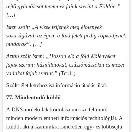
rejtő gyümölcsöt teremnek fajuk szerint a Földön.”
[…]
Isten szólt: „A vizek teljenek meg élőlények
sokaságával, az égen, a föld felett pedig röpködjenek
madarak”. […]
Aztán szólt Isten: „Hozzon elő a föld élőlényeket
fajuk szerint: háziállatokat, csúszómászókat és mezei
vadakat fajuk szerint.” (
Ter.1.)
Szólt: élet létrehozása információ átadás által.
77, Mindentudó küldő
A DNS-molekulák kódolása messze felülmúl
minden modern emberi információs technológiát. A
küldő, aki a számunkra ismeretlen egy- és többsejtű