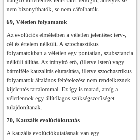
hangzó történetnek lehet őket felfogni, amelyek se
nem bizonyíthatók, se nem cáfolhatók.
69, Véletlen folyamatok
Az evolúciós elméletben a véletlen jelentése: terv-,
cél és értelem nélküli. A sztochasztikus
folyamatokban a véletlen egy pontatlan, szubsztancia
nélküli állítás. Az irányító erő, (illetve Isten) vagy
bármiféle kauzalitás elutasítása, illetve sztochasztikus
folyamatok általános feltételezése nem rendelkeznek
kijelentés tartalommal. Ez így is marad, amíg a
véletlennek egy állítólagos szükségszerűséget
tulajdonítanak.
70, Kauzális evolúciókutatás
A kauzális evolúciókutatásnak van egy