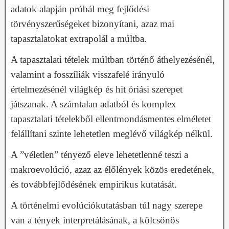
adatok alapján próbál meg fejlődési
törvényszerűségeket bizonyítani, azaz mai
tapasztalatokat extrapolál a múltba.
A tapasztalati tételek múltban történő áthelyezésénél,
valamint a fosszíliák visszafelé irányuló
értelmezésénél világkép és hit óriási szerepet
játszanak. A számtalan adatból és komplex
tapasztalati tételekből ellentmondásmentes elméletet
felállítani szinte lehetetlen meglévő világkép nélkül.
A ”véletlen” tényező eleve lehetetlenné teszi a
makroevolúció, azaz az élőlények közös eredetének,
és továbbfejlődésének empirikus kutatását.
A történelmi evolúciókutatásban túl nagy szerepe
van a tények interpretálásának, a kölcsönös