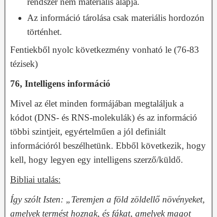
rendszer nem materiális alapja.
Az információ tárolása csak materiális hordozón
történhet.
Fentiekből nyolc következmény vonható le (76-83
tézisek)
76, Intelligens információ
Mivel az élet minden formájában megtaláljuk a
kódot (DNS- és RNS-molekulák) és az információ
többi szintjeit, egyértelműen a jól definiált
információról beszélhetünk. Ebből következik, hogy
kell, hogy legyen egy intelligens szerző/küldő.
Bibliai utalás:
Így szólt Isten: „Teremjen a föld zöldellő növényeket,
amelyek termést hoznak, és fákat, amelyek magot