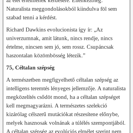
az élet értelmének kérdésére. Ellenkezőleg:
Naturalista meggondolásokból kiindulva föl sem
szabad tenni a kérdést.
Richard Dawkins evolucionista így ír: „Az
univerzumnak, amit látunk, nincs rendje, nincs
értelme, nincsen sem jó, sem rossz. Csupáncsak
haszontalan közömbösség létezik.”
75, Céltalan szépség
A természetben megfigyelhető céltalan szépség az
intelligens teremtés lényeges jellemzője. A naturalista
megközelítés csődöt mond, ha a céltalan szépséget
kell megmagyarázni. A természetes szelekció
kizárólag célszerű mutációkat részesítene előnybe,
melyek hasznosak volnának a túlélés szempontjából.
A céltalan szépség az evolúciós elmélet szerint nem