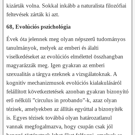
kizárták volna. Sokkal inkább a naturalista filozófiai
feltevések zárták ki azt.
68, Evolúciós pszichológia
Évek óta jelennek meg olyan népszerű tudományos
tanulmányok, melyek az emberi és álalti
viselkedéseket az evolúciós elmélettel összhangban
magyarázzák meg. Igen gyakran az emberi
szexualitás a tárgya ezeknek a vizsgálatoknak. A
kognitív mechanizmusok evolúciós kialakulásáról
felállított következtetések azonban gyakran bizonyító
erő nélküli ”circulus in probando”-k, azaz olyan
tézisek, amelyekben az állítás egyúttal a bizonyíték
is. Egyes tézisek továbbá olyan határozatlanul
vannak megfogalmazva, hogy csupán csak jól