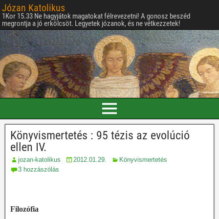
Józan Katolikus
1Kor 15.33 Ne hagyjátok magatokat félrevezetni! A gonosz beszéd
megrontja a jó erkölcsöt. Legyetek józanok, és ne vétkezzetek!
Könyvismertetés : 95 tézis az evolúció
ellen IV.
jozan-katolikus
2012.01.29.
Könyvismertetés
3 hozzászólás
Filozófia