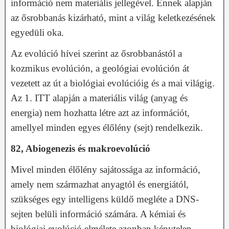
információ nem materiális jellegével. Ennek alapján
az ősrobbanás kizárható, mint a világ keletkezésének
egyedüli oka.
Az evolúció hívei szerint az ősrobbanástól a
kozmikus evolúción, a geológiai evolúción át
vezetett az út a biológiai evolúcióig és a mai világig.
Az 1. ITT alapján a materiális világ (anyag és
energia) nem hozhatta létre azt az információt,
amellyel minden egyes élőlény (sejt) rendelkezik.
82, Abiogenezis és makroevolúció
Mivel minden élőlény sajátossága az információ,
amely nem származhat anyagtól és energiától,
szükséges egy intelligens küldő megléte a DNS-
sejten belüli információ számára. A kémiai és
biológiai evolúció elmélete azonban kénytelen