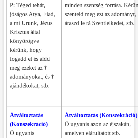
P: Téged tehát,
minden szentség forrása. Kérü
jóságos Atya, Fiad,
szenteld meg ezt az adományt,
a mi Urunk, Jézus
áraszd le rá Szentlelkedet, stb.
Krisztus által
könyörögve
kérünk, hogy
fogadd el és áldd
meg ezeket az †
adományokat, és †
ajándékokat, stb.
Átváltoztatás
Átváltoztatás (Konszekráció)
(Konszekráció)
Ő ugyanis azon az éjszakán,
Ő ugyanis
amelyen elárultatott stb.