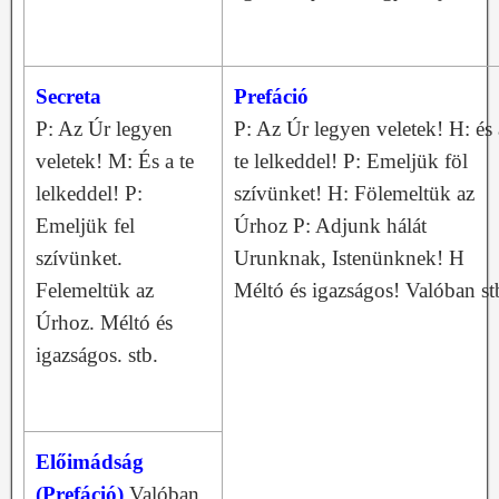
Secreta
Prefáció
P: Az Úr legyen
P: Az Úr legyen veletek! H: és 
veletek! M: És a te
te lelkeddel! P: Emeljük föl
lelkeddel! P:
szívünket! H: Fölemeltük az
Emeljük fel
Úrhoz P: Adjunk hálát
szívünket.
Urunknak, Istenünknek! H
Felemeltük az
Méltó és igazságos! Valóban st
Úrhoz. Méltó és
igazságos. stb.
Előimádság
(Prefáció)
Valóban