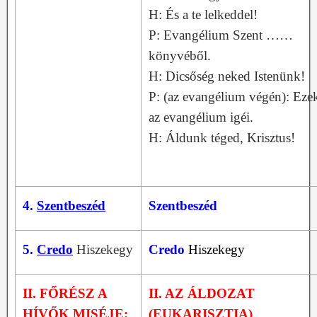
H: És a te lelkeddel!
P: Evangélium Szent ……
könyvéből.
H: Dicsőség neked Istenünk!
P: (az evangélium végén): Eze
az evangélium igéi.
H: Áldunk téged, Krisztus!
4.
Szentbeszéd
Szentbeszéd
5.
Credo
Hiszekegy
Credo
Hiszekegy
II. FŐRÉSZ A
II. AZ ÁLDOZAT
HÍVŐK MISÉJE:
(EUKARISZTIA)