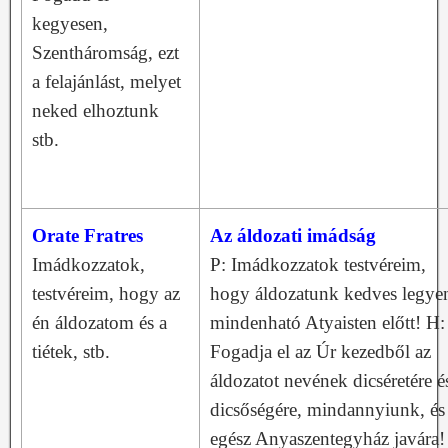
kegyesen,
Szentháromság, ezt
a felajánlást, melyet
neked elhoztunk
stb.
Orate Fratres
Az áldozati imádság
Imádkozzatok,
P: Imádkozzatok testvéreim,
testvéreim, hogy az
hogy áldozatunk kedves legye
én áldozatom és a
mindenható Atyaisten előtt! H:
tiétek, stb.
Fogadja el az Úr kezedből az
áldozatot nevének dicséretére é
dicsőségére, mindannyiunk, és
egész Anyaszentegyház javára!