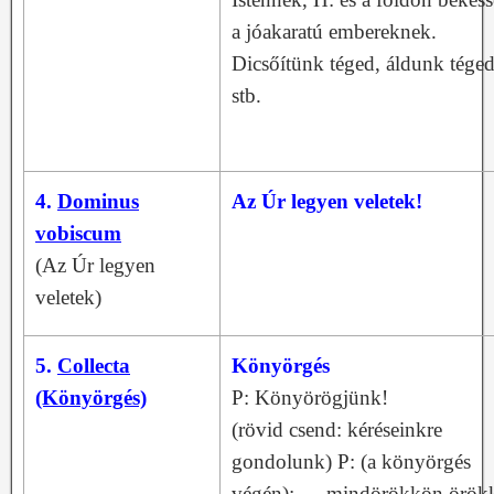
a jóakaratú embereknek.
Dicsőítünk téged, áldunk téged
stb.
4.
Dominus
Az Úr legyen veletek!
vobiscum
(Az Úr legyen
veletek)
5.
Collecta
Könyörgés
(Könyörgés)
P: Könyörögjünk!
(rövid csend: kéréseinkre
gondolunk) P: (a könyörgés
végén):…..mindörökkön örök