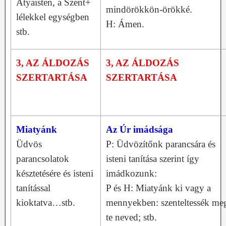
Atyaisten, a Szent+
mindörökkön-örökké.
lélekkel egységben
H: Ámen.
stb.
3, AZ ÁLDOZÁS
3, AZ ÁLDOZÁS
SZERTARTÁSA
SZERTARTÁSA
Miatyánk
Az Úr imádsága
Üdvös
P: Üdvözítőnk parancsára és
parancsolatok
isteni tanítása szerint így
késztetésére és isteni
imádkozunk:
tanítással
P és H: Miatyánk ki vagy a
kioktatva…stb.
mennyekben: szenteltessék me
te neved; stb.