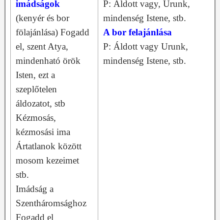
imádságok
P: Áldott vagy, Urunk,
(kenyér és bor
mindenség Istene, stb.
fölajánlása) Fogadd
A bor felajánlása
el, szent Atya,
P: Áldott vagy Urunk,
mindenható örök
mindenség Istene, stb.
Isten, ezt a
szeplőtelen
áldozatot, stb
Kézmosás,
kézmosási ima
Ártatlanok között
mosom kezeimet
stb.
Imádság a
Szentháromsághoz
Fogadd el