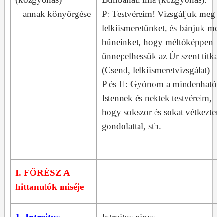
– annak könyörgése
P: Testvéreim! Vizsgáljuk meg
lelkiismeretünket, és bánjuk m
bűneinket, hogy méltóképpen
ünnepelhessük az Úr szent titka
(Csend, lelkiismeretvizsgálat)
P és H: Gyónom a mindenható
Istennek és nektek testvéreim,
hogy sokszor és sokat vétkezt
gondolattal, stb.
I. FŐRÉSZ A
hittanulók miséje
1.
Introitus
Introitus nincs