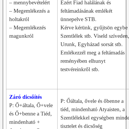
– mennybevételért
Ezért Fiad halálának és
– Megemlékezés a
feltámadásának emlékét
holtakról
ünnepelve STB.
– Megemlékezés
Kérve kérünk, gyűjtsön egybe 
magunkról
Szentlélek stb. Viseld szíveden
Urunk, Egyházad sorsát stb.
Emlékezzél meg a feltámadás
reményében elhunyt
testvéreinkről stb.
Záró dicsőítés
P: Őáltala, ővele és őbenne a
P: Ő+általa, Ő+vele
tiéd, mindenható Atyaisten, a
és Ő+benne a Tiéd,
Szentlélekkel egységben mind
mindenható +
tisztelet és dicsőség