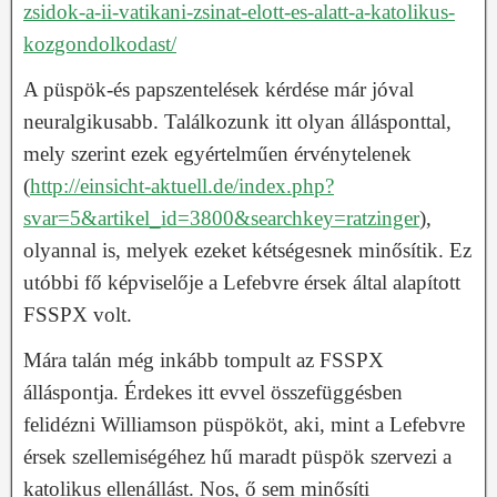
zsidok-a-ii-vatikani-zsinat-elott-es-alatt-a-katolikus-
kozgondolkodast/
A püspök-és papszentelések kérdése már jóval
neuralgikusabb. Találkozunk itt olyan állásponttal,
mely szerint ezek egyértelműen érvénytelenek
(
http://einsicht-aktuell.de/index.php?
svar=5&artikel_id=3800&searchkey=ratzinger
),
olyannal is, melyek ezeket kétségesnek minősítik. Ez
utóbbi fő képviselője a Lefebvre érsek által alapított
FSSPX volt.
Mára talán még inkább tompult az FSSPX
álláspontja. Érdekes itt evvel összefüggésben
felidézni Williamson püspököt, aki, mint a Lefebvre
érsek szellemiségéhez hű maradt püspök szervezi a
katolikus ellenállást. Nos, ő sem minősíti