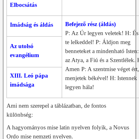
Elbocsátás
Befejező rész (áldás)
Imádság és áldás
P: Az Úr legyen veletek! H: És
te lelkeddel! P: Áldjon meg
Az utolsó
benneteket a mindenható Isten:
evangélium
az Atya, a Fiú és a Szentlélek. 
Amen P: A szentmise véget ért,
XIII. Leó pápa
menjetek békével! H: Istennek
imádsága
legyen hála!
Ami nem szerepel a táblázatban, de fontos
különbség:
A hagyományos mise latin nyelven folyik, a Novus
Ordo mise nemzeti nyelven.