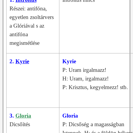
Részei: antifóna,
egyetlen zsoltárvers
a Glóriával s az
antifóna
megismétlése
2.
Kyrie
Kyrie
P: Uram irgalmazz!
H: Uram, irgalmazz!
P: Krisztus, kegyelmezz! stb.
3.
Gloria
Gloria
Dicsőítés
P: Dicsőség a magasságban
Istennek, H: és a földön békes