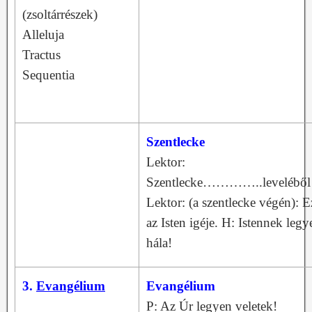
(zsoltárrészek)
Alleluja
Tractus
Sequentia
Szentlecke
Lektor:
Szentlecke…………..levelébő
Lektor: (a szentlecke végén): E
az Isten igéje. H: Istennek legy
hála!
3.
Evangélium
Evangélium
P: Az Úr legyen veletek!