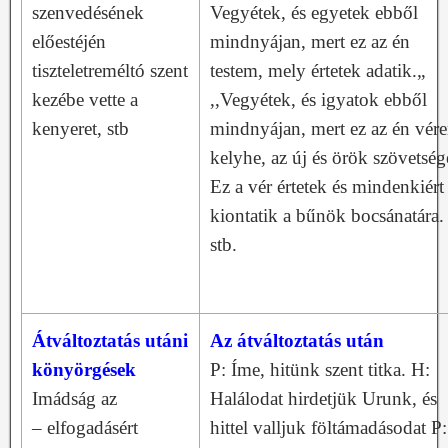
szenvedésének
Vegyétek, és egyetek ebből
előestéjén
mindnyájan, mert ez az én
tiszteletreméltó szent
testem, mely értetek adatik.„
kezébe vette a
,,Vegyétek, és igyatok ebből
kenyeret, stb
mindnyájan, mert ez az én vér
kelyhe, az új és örök szövetség
Ez a vér értetek és mindenkiért
kiontatik a bűnök bocsánatára.
stb.
Átváltoztatás utáni
Az átváltoztatás után
könyörgések
P: Íme, hitünk szent titka. H:
Imádság az
Halálodat hirdetjük Urunk, és
– elfogadásért
hittel valljuk föltámadásodat P: