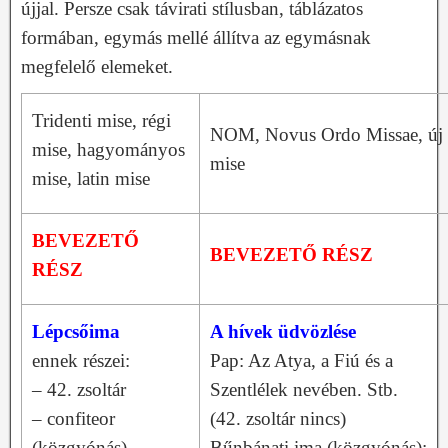
újjal. Persze csak távirati stílusban, táblázatos
formában, egymás mellé állítva az egymásnak
megfelelő elemeket.
Tridenti mise, régi
NOM, Novus Ordo Missae, új
mise, hagyományos
mise
mise, latin mise
BEVEZETŐ
BEVEZETŐ RÉSZ
RÉSZ
Lépcsőima
A hívek üdvözlése
ennek részei:
Pap: Az Atya, a Fiú és a
– 42. zsoltár
Szentlélek nevében. Stb.
– confiteor
(42. zsoltár nincs)
(közgyónás)
Bűnbánati ima (közgyónás):