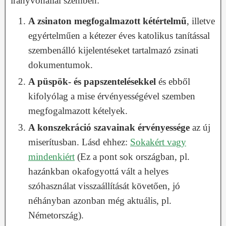
irányvonallal szemben:
A zsinaton megfogalmazott kétértelmű
, illetve
egyértelműen a kétezer éves katolikus tanítással
szembenálló kijelentéseket tartalmazó zsinati
dokumentumok.
A püspök- és papszentelésekkel
és ebből
kifolyólag a mise érvényességével szemben
megfogalmazott kételyek.
A konszekráció szavainak érvényessége
az új
miserítusban. Lásd ehhez:
Sokakért vagy
mindenkiért
(Ez a pont sok országban, pl.
hazánkban okafogyottá vált a helyes
szóhasználat visszaállítását követően, jó
néhányban azonban még aktuális, pl.
Németország).