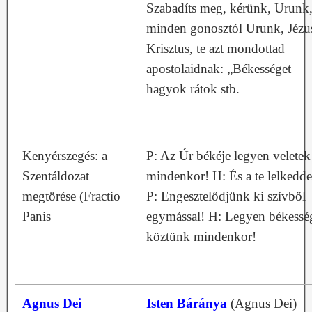
Szabadíts meg, kérünk, Urunk
minden gonosztól Urunk, Jézu
Krisztus, te azt mondottad
apostolaidnak: „Békességet
hagyok rátok stb.
Kenyérszegés: a
P: Az Úr békéje legyen veletek
Szentáldozat
mindenkor! H: És a te lelkedde
megtörése (Fractio
P: Engesztelődjünk ki szívből
Panis
egymással! H: Legyen békessé
köztünk mindenkor!
Agnus Dei
Isten Báránya
(Agnus Dei)