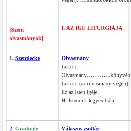
I. AZ IGE LITURGIÁJA
[Szent
olvasmányok]
1.
Szentlecke
Olvasmány
Lektor:
Olvasmány………….könyvébő
Lektor: (az olvasmány végén):
Ez az Isten igéje.
H: Istennek legyen hála!
2.
Graduale
Válaszos zsoltár