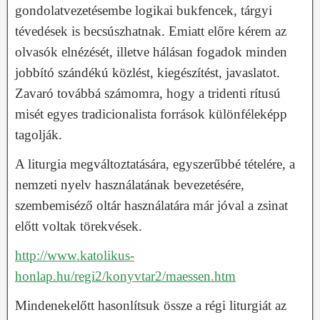
gondolatvezetésembe logikai bukfencek, tárgyi
tévedések is becsúszhatnak. Emiatt előre kérem az
olvasók elnézését, illetve hálásan fogadok minden
jobbító szándékú közlést, kiegészítést, javaslatot.
Zavaró továbbá számomra, hogy a tridenti rítusú
misét egyes tradicionalista források különféleképp
tagolják.
A liturgia megváltoztatására, egyszerűbbé tételére, a
nemzeti nyelv használatának bevezetésére,
szembemiséző oltár használatára már jóval a zsinat
előtt voltak törekvések.
http://www.katolikus-
honlap.hu/regi2/konyvtar2/maessen.htm
Mindenekelőtt hasonlítsuk össze a régi liturgiát az