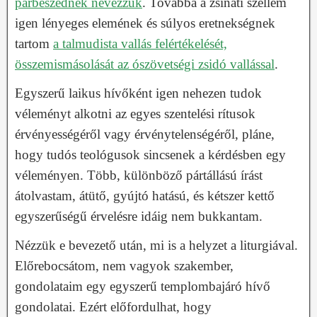
párbeszédnek nevezzük
. Továbbá a zsinati szellem
igen lényeges elemének és súlyos eretnekségnek
tartom
a talmudista vallás felértékelését,
összemismásolását az ószövetségi zsidó vallással
.
Egyszerű laikus hívőként igen nehezen tudok
véleményt alkotni az egyes szentelési rítusok
érvényességéről vagy érvénytelenségéről, pláne,
hogy tudós teológusok sincsenek a kérdésben egy
véleményen. Több, különböző pártállású írást
átolvastam, átütő, gyújtó hatású, és kétszer kettő
egyszerűségű érvelésre idáig nem bukkantam.
Nézzük e bevezető után, mi is a helyzet a liturgiával.
Előrebocsátom, nem vagyok szakember,
gondolataim egy egyszerű templombajáró hívő
gondolatai. Ezért előfordulhat, hogy