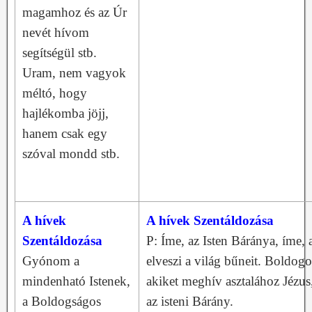
magamhoz és az Úr
nevét hívom
segítségül stb.
Uram, nem vagyok
méltó, hogy
hajlékomba jöjj,
hanem csak egy
szóval mondd stb.
A hívek
A hívek Szentáldozása
Szentáldozása
P: Íme, az Isten Báránya, íme, 
Gyónom a
elveszi a világ bűneit. Boldogo
mindenható Istenek,
akiket meghív asztalához Jézus
a Boldogságos
az isteni Bárány.