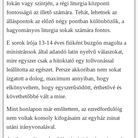
fokán vagy szintjén, a régi liturgia központi
fontosságú az illető számára. Tehát, lehetnek az
álláspontok az előző négy pontban különbözők, a
hagyományos liturgia sokak számára fontos.
E sorok írója 13-14 éves fiúként buzgón magolta a
ministránsok által adandó latin nyelvű válaszokat,
mire egyszer csak a hitoktató egy tollvonással
leállította az egészet. Persze akkoriban nem sokat
izgatott a dolog, maximum annyiban, hogy
elkönyveltem, hogy egyszerűsödött, érthetővé és
követhetőbbé vált a mise.
Mint honlapon már említettem, az ezredfordulóig
nem voltak komoly kifogásaim az egyház zsinat
utáni irányvonalával.