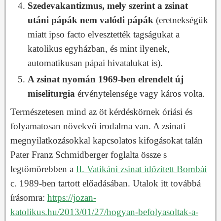
Szedevakantizmus, mely szerint a zsinat
utáni pápák nem valódi pápák
(eretnekségük
miatt ipso facto elvesztették tagságukat a
katolikus egyházban, és mint ilyenek,
automatikusan pápai hivatalukat is).
A zsinat nyomán 1969-ben elrendelt új
miseliturgia
érvénytelensége vagy káros volta.
Természetesen mind az öt kérdéskörnek óriási és
folyamatosan növekvő irodalma van. A zsinati
megnyilatkozásokkal kapcsolatos kifogásokat talán
Pater Franz Schmidberger foglalta össze s
legtömörebben a
II. Vatikáni zsinat időzített Bombái
c. 1989-ben tartott előadásában. Utalok itt továbbá
írásomra:
https://jozan-
katolikus.hu/2013/01/27/hogyan-befolyasoltak-a-