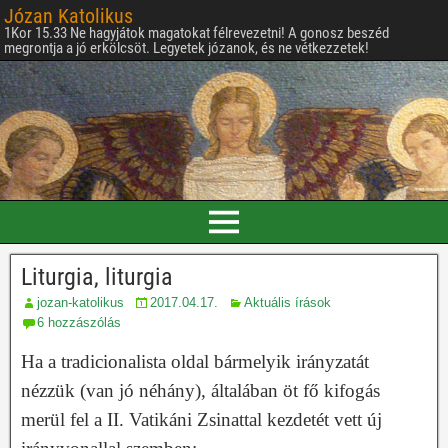
Józan Katolikus
1Kor 15.33 Ne hagyjátok magatokat félrevezetni! A gonosz beszéd
megrontja a jó erkölcsöt. Legyetek józanok, és ne vétkezzetek!
Liturgia, liturgia
jozan-katolikus
2017.04.17.
Aktuális írások
6 hozzászólás
Ha a tradicionalista oldal bármelyik irányzatát
nézzük (van jó néhány), általában öt fő kifogás
merül fel a II. Vatikáni Zsinattal kezdetét vett új