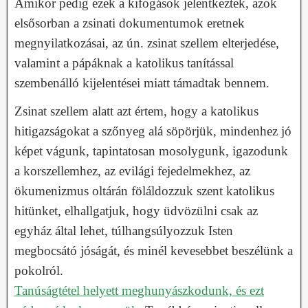
Amikor pedig ezek a kifogások jelentkeztek, azok
elsősorban a zsinati dokumentumok eretnek
megnyilatkozásai, az ún. zsinat szellem elterjedése,
valamint a pápáknak a katolikus tanítással
szembenálló kijelentései miatt támadtak bennem.
Zsinat szellem alatt azt értem, hogy a katolikus
hitigazságokat a szőnyeg alá söpörjük, mindenhez jó
képet vágunk, tapintatosan mosolygunk, igazodunk
a korszellemhez, az evilági fejedelmekhez, az
ökumenizmus oltárán föláldozzuk szent katolikus
hitünket, elhallgatjuk, hogy üdvözülni csak az
egyház által lehet, túlhangsúlyozzuk Isten
megbocsátó jóságát, és minél kevesebbet beszélünk a
pokolról.
Tanúságtétel helyett meghunyászkodunk, és ezt