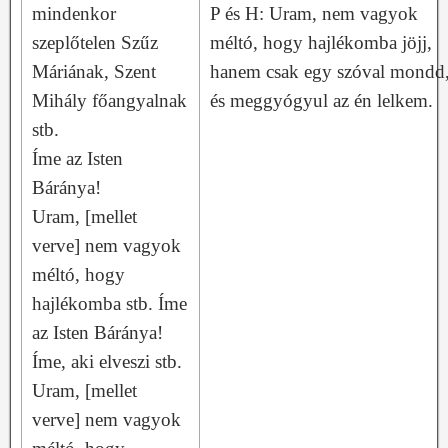
mindenkor
P és H: Uram, nem vagyok
szeplőtelen Szűz
méltó, hogy hajlékomba jöjj,
Máriának, Szent
hanem csak egy szóval mondd
Mihály főangyalnak
és meggyógyul az én lelkem.
stb.
Íme az Isten
Báránya!
Uram, [mellet
verve] nem vagyok
méltó, hogy
hajlékomba stb. Íme
az Isten Báránya!
Íme, aki elveszi stb.
Uram, [mellet
verve] nem vagyok