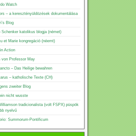
rdo Watch
rs – a keresztényüldözések dokumentálása
i’s Blog
 Schenker katolikus blogja (német)
su et Marie kongregáció (néemt)
 in Action
n von Professor May
ancto – Das Heilige bewahren
arus – katholische Texte (CH)
gens zweiter Blog
in nicht wusste
illiamson tradicionalista (volt FSPX) püspök
öbb nyelvű
prio: Summorum-Pontificum