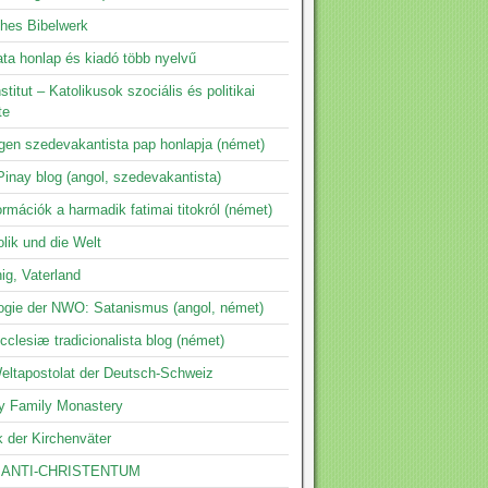
ches Bibelwerk
ta honlap és kiadó több nyelvű
nstitut – Katolikusok szociális és politikai
te
ngen szedevakantista pap honlapja (német)
inay blog (angol, szedevakantista)
ormációk a harmadik fatimai titokról (német)
lik und die Welt
ig, Vaterland
logie der NWO: Satanismus (angol, német)
clesiæ tradicionalista blog (német)
eltapostolat der Deutsch-Schweiz
y Family Monastery
k der Kirchenväter
 ANTI-CHRISTENTUM