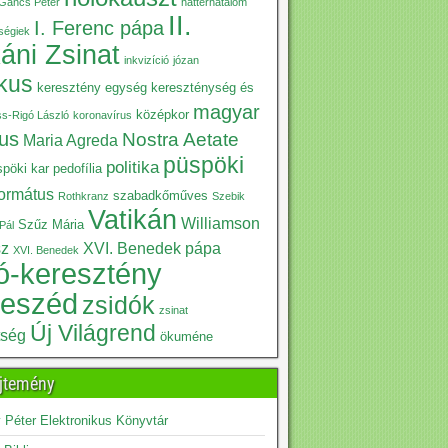
Gáncs Péter
háttérhatalom
II.
I. Ferenc pápa
iségiek
káni Zsinat
inkvizíció
józan
ikus
keresztény egység
kereszténység és
magyar
középkor
ss-Rigó László
koronavírus
kus
Nostra Aetate
Maria Agreda
püspöki
politika
pöki kar
pedofília
formátus
szabadkőműves
Rothkranz
Szebik
Vatikán
Williamson
Szűz Mária
Pál
sz
XVI. Benedek pápa
XVI. Benedek
ó-keresztény
beszéd
zsidók
zsinat
Új Világrend
tség
ökuméne
jtemény
Péter Elektronikus Könyvtár