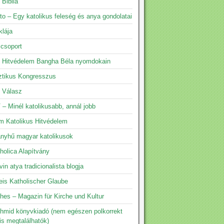
 Biblia
to – Egy katolikus feleség és anya gondolatai
klája
 csoport
s Hitvédelem Bangha Béla nyomdokain
ztikus Kongresszus
s Válasz
 – Minél katolikusabb, annál jobb
m Katolikus Hitvédelem
yhű magyar katolikusok
holica Alapítvány
vin atya tradicionalista blogja
eis Katholischer Glaube
hes – Magazin für Kirche und Kultur
hmid könyvkiadó (nem egészen polkorrekt
is megtalálhatók)