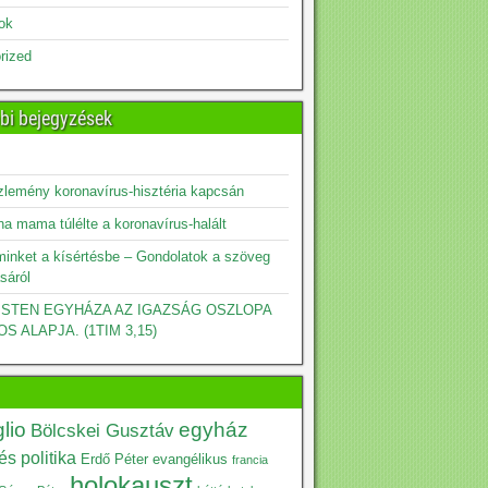
sok
rized
bi bejegyzések
zlemény koronavírus-hisztéria kapcsán
a mama túlélte a koronavírus-halált
minket a kísértésbe – Gondolatok a szöveg
sáról
 ISTEN EGYHÁZA AZ IGAZSÁG OSZLOPA
OS ALAPJA. (1TIM 3,15)
lio
egyház
Bölcskei Gusztáv
s politika
Erdő Péter
evangélikus
francia
holokauszt