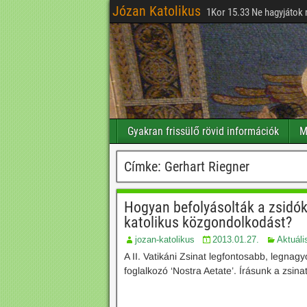
Józan Katolikus
1Kor 15.33 Ne hagyjátok 
Gyakran frissülő rövid információk
M
Címke:
Gerhart Riegner
Hogyan befolyásolták a zsidók a
katolikus közgondolkodást?
jozan-katolikus
2013.01.27.
Aktuáli
A II. Vatikáni Zsinat legfontosabb, legn
foglalkozó ‘Nostra Aetate’. Írásunk a zsi