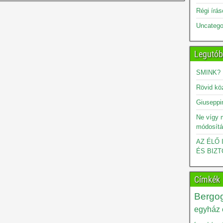
Régi írá
Uncatego
Legutób
SMINK?
Rövid kö
Giuseppin
Ne vígy 
módosítá
AZ ÉLŐ
ÉS BIZT
Címkék
Bergog
egyház é