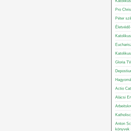
Katolikus
Pro Chris
Péter szi
Életvédő
Katoliku
Eucharis
Katoliku
Gloria TV
Depostiu
Hagyomán
Actio Cat
Alácsi Er
Arbeitskr
Katholisc
Anton Sc
könyvek 