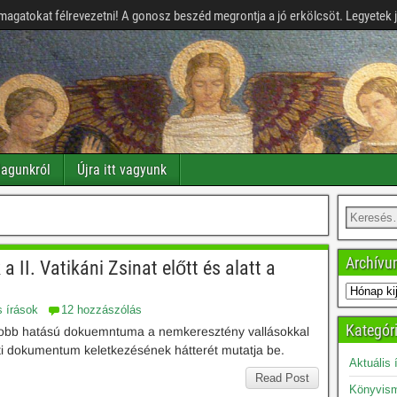
magatokat félrevezetni! A gonosz beszéd megrontja a jó erkölcsöt. Legyetek 
agunkról
Újra itt vagyunk
Archív
 II. Vatikáni Zsinat előtt és alatt a
s írások
12 hozzászólás
Kategór
agyobb hatású dokuemntuma a nemkeresztény vallásokkal
nati dokumentum keletkezésének hátterét mutatja be.
Aktuális 
Read Post
Könyvism