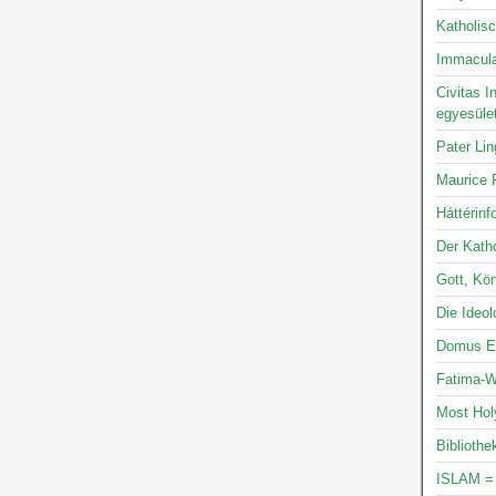
Katholis
Immacula
Civitas I
egyesüle
Pater Li
Maurice P
Háttérinf
Der Katho
Gott, Kön
Die Ideo
Domus Ec
Fatima-W
Most Hol
Bibliothe
ISLAM =