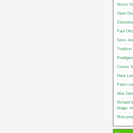
Novus O
Open Doo
Zelozelav
Paul Otto
Servi Je
Tradition
Predigte
Custos S
Haus Laz
Pater Lin
Was Darw
Richard W
blogja, t
Motu-pro