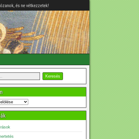
józanok, és ne vétkezzetek!
um
iák
írások
ertetés