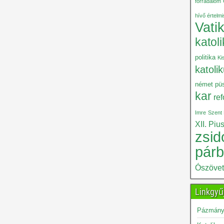
forradalom
hívő értelm
Vati
katol
politika
Ki
katoli
német püs
kar
re
Imre
Szent 
XII. Piu
zsid
pár
Ószöve
Linkgyű
Pázmány 