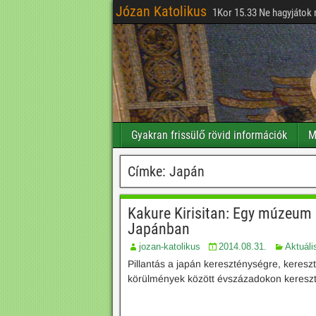
Józan Katolikus
1Kor 15.33 Ne hagyjátok 
Gyakran frissülő rövid információk
M
Címke:
Japán
Kakure Kirisitan: Egy múzeum e
Japánban
jozan-katolikus
2014.08.31.
Aktuáli
Pillantás a japán kereszténységre, keres
körülmények között évszázadokon kereszt