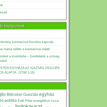
sok
rized
bi bejegyzések
zlemény koronavírus-hisztéria kapcsán
a mama túlélte a koronavírus-halált
minket a kísértésbe – Gondolatok a szöveg
sáról
 ISTEN EGYHÁZA AZ IGAZSÁG OSZLOPA
OS ALAPJA. (1TIM 3,15)
lio
egyház
Bölcskei Gusztáv
s politika
Erdő Péter
evangélikus
francia
holokauszt