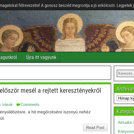
magatokat félrevezetni! A gonosz beszéd megrontja a jó erkölcsöt. Legyetek 
agunkról
Újra itt vagyunk
Archív
lőször mesél a rejtett keresztényekről
s írások
Comments
Kategór
ztényüldözésre. a hit megőrzésére iszonyú nehéz
ül.
Aktuális 
Read Post
Könyvism