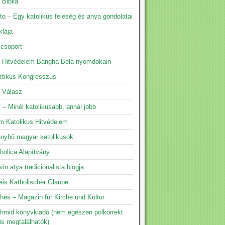
 Biblia
to – Egy katolikus feleség és anya gondolatai
klája
 csoport
s Hitvédelem Bangha Béla nyomdokain
ztikus Kongresszus
s Válasz
 – Minél katolikusabb, annál jobb
m Katolikus Hitvédelem
yhű magyar katolikusok
holica Alapítvány
vin atya tradicionalista blogja
eis Katholischer Glaube
hes – Magazin für Kirche und Kultur
hmid könyvkiadó (nem egészen polkorrekt
is megtalálhatók)