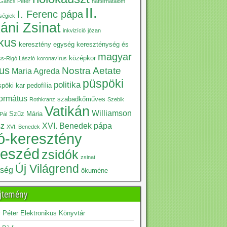
Gáncs Péter
háttérhatalom
II.
I. Ferenc pápa
iségiek
káni Zsinat
inkvizíció
józan
ikus
keresztény egység
kereszténység és
magyar
középkor
ss-Rigó László
koronavírus
kus
Nostra Aetate
Maria Agreda
püspöki
politika
pöki kar
pedofília
formátus
szabadkőműves
Rothkranz
Szebik
Vatikán
Williamson
Szűz Mária
Pál
sz
XVI. Benedek pápa
XVI. Benedek
ó-keresztény
beszéd
zsidók
zsinat
Új Világrend
tség
ökuméne
jtemény
Péter Elektronikus Könyvtár