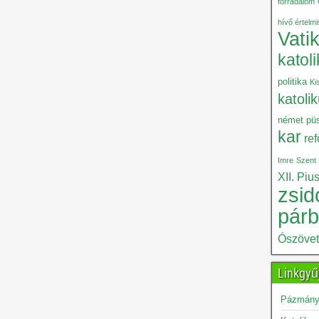
forradalom
hívő értelm
Vati
katol
politika
Ki
katoli
német püs
kar
re
Imre
Szent 
XII. Piu
zsid
pár
Ószöve
Linkgyű
Pázmány 