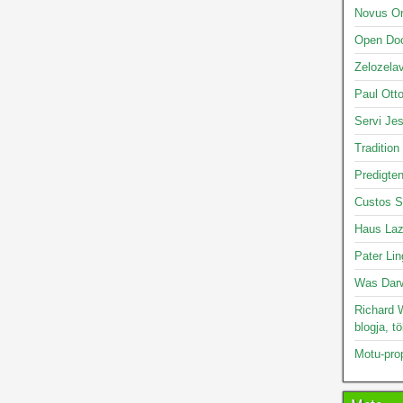
Novus O
Open Doo
Zelozelav
Paul Otto
Servi Je
Tradition
Predigte
Custos S
Haus Laz
Pater Lin
Was Darw
Richard W
blogja, t
Motu-pro