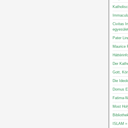
Katholis
Immacula
Civitas I
egyesüle
Pater Li
Maurice P
Háttérinf
Der Katho
Gott, Kön
Die Ideo
Domus Ec
Fatima-W
Most Hol
Bibliothe
ISLAM =