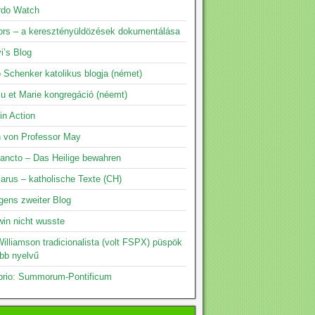
rdo Watch
rs – a keresztényüldözések dokumentálása
i’s Blog
 Schenker katolikus blogja (német)
su et Marie kongregáció (néemt)
 in Action
n von Professor May
ancto – Das Heilige bewahren
arus – katholische Texte (CH)
gens zweiter Blog
in nicht wusste
illiamson tradicionalista (volt FSPX) püspök
öbb nyelvű
prio: Summorum-Pontificum