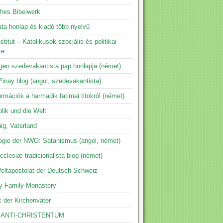
ches Bibelwerk
ta honlap és kiadó több nyelvű
nstitut – Katolikusok szociális és politikai
te
ngen szedevakantista pap honlapja (német)
inay blog (angol, szedevakantista)
ormációk a harmadik fatimai titokról (német)
lik und die Welt
ig, Vaterland
logie der NWO: Satanismus (angol, német)
clesiæ tradicionalista blog (német)
eltapostolat der Deutsch-Schweiz
y Family Monastery
k der Kirchenväter
 ANTI-CHRISTENTUM