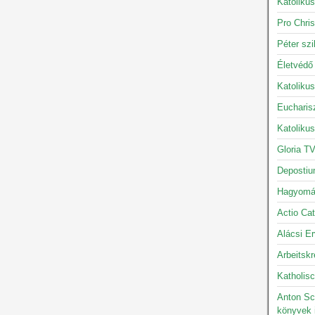
Katolikus
Pro Chris
Péter szi
Életvédő
Katoliku
Eucharis
Katoliku
Gloria TV
Depostiu
Hagyomán
Actio Cat
Alácsi Er
Arbeitskr
Katholisc
Anton Sc
könyvek 