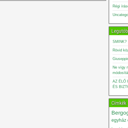
Régi írá
Uncatego
Legutób
SMINK?
Rövid kö
Giuseppin
Ne vígy 
módosítá
AZ ÉLŐ
ÉS BIZT
Címkék
Bergog
egyház é