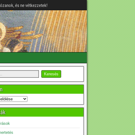
józanok, és ne vétkezzetek!
um
iák
írások
ertetés