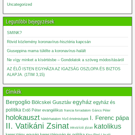
Uncategorized
Legutóbbi bejegyzések
SMINK?
Rövid közlemény koronavírus-hisztéria kapcsán
Giuseppina mama túlélte a koronavírus-halált
Ne vígy minket a kísértésbe – Gondolatok a szöveg módosításáról
AZ ÉLŐ ISTEN EGYHÁZA AZ IGAZSÁG OSZLOPA ÉS BIZTOS
ALAPJA. (1TIM 3,15)
Címkék
Bergoglio
egyház
Bölcskei Gusztáv
egyház és
politika
Erdő Péter
evangélikus
francia forradalom
Gáncs Péter
holokauszt
I. Ferenc pápa
háttérhatalom
hívő értelmiségiek
II. Vatikáni Zsinat
katolikus
inkvizíció
józan
keresztény egység
kereszténység és politika
Kiss-Rigó László