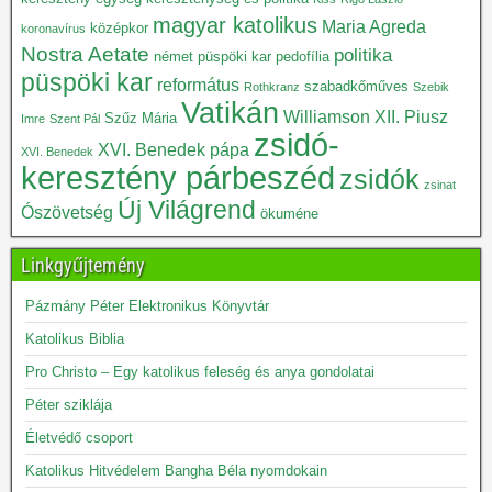
magyar katolikus
Maria Agreda
középkor
koronavírus
Nostra Aetate
politika
német püspöki kar
pedofília
püspöki kar
református
szabadkőműves
Rothkranz
Szebik
Vatikán
Williamson
XII. Piusz
Szűz Mária
Imre
Szent Pál
zsidó-
XVI. Benedek pápa
XVI. Benedek
keresztény párbeszéd
zsidók
zsinat
Új Világrend
Ószövetség
ökuméne
Linkgyűjtemény
Pázmány Péter Elektronikus Könyvtár
Katolikus Biblia
Pro Christo – Egy katolikus feleség és anya gondolatai
Péter sziklája
Életvédő csoport
Katolikus Hitvédelem Bangha Béla nyomdokain