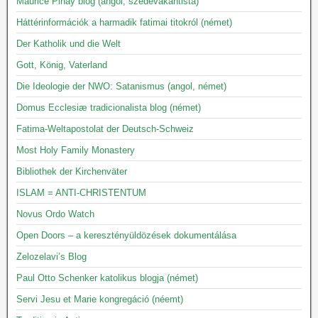
Maurice Pinay blog (angol, szedevakantista)
Háttérinformációk a harmadik fatimai titokról (német)
Der Katholik und die Welt
Gott, König, Vaterland
Die Ideologie der NWO: Satanismus (angol, német)
Domus Ecclesiæ tradicionalista blog (német)
Fatima-Weltapostolat der Deutsch-Schweiz
Most Holy Family Monastery
Bibliothek der Kirchenväter
ISLAM = ANTI-CHRISTENTUM
Novus Ordo Watch
Open Doors – a keresztényüldözések dokumentálása
Zelozelavi’s Blog
Paul Otto Schenker katolikus blogja (német)
Servi Jesu et Marie kongregáció (néemt)