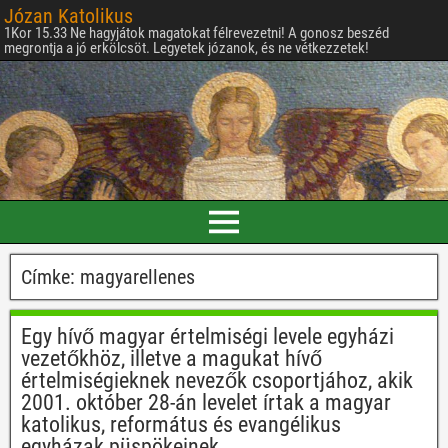
Józan Katolikus
1Kor 15.33 Ne hagyjátok magatokat félrevezetni! A gonosz beszéd
megrontja a jó erkölcsöt. Legyetek józanok, és ne vétkezzetek!
Címke:
magyarellenes
Egy hívő magyar értelmiségi levele egyházi
vezetőkhöz, illetve a magukat hívő
értelmiségieknek nevezők csoportjához, akik
2001. október 28-án levelet írtak a magyar
katolikus, református és evangélikus
egyházak püspökeinek