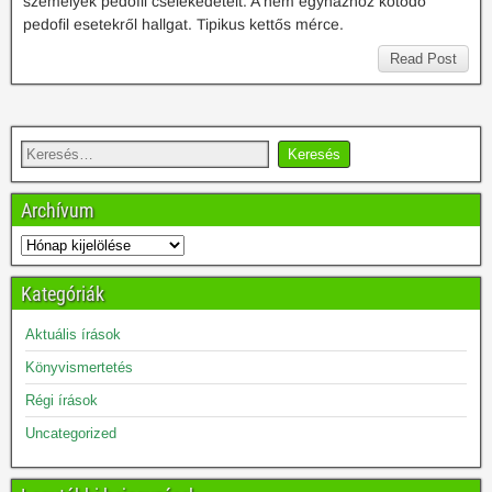
személyek pedofil cselekedeteit. A nem egyházhoz kötődő
pedofil esetekről hallgat. Tipikus kettős mérce.
Read Post
Archívum
Kategóriák
Aktuális írások
Könyvismertetés
Régi írások
Uncategorized