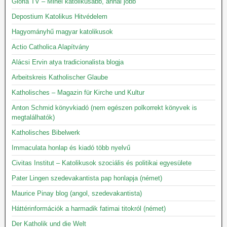
Gloria TV – Minél katolikusabb, annál jobb
Depostium Katolikus Hitvédelem
Hagyományhű magyar katolikusok
Actio Catholica Alapítvány
Alácsi Ervin atya tradicionalista blogja
Arbeitskreis Katholischer Glaube
Katholisches – Magazin für Kirche und Kultur
Anton Schmid könyvkiadó (nem egészen polkorrekt könyvek is
megtalálhatók)
Katholisches Bibelwerk
Immaculata honlap és kiadó több nyelvű
Civitas Institut – Katolikusok szociális és politikai egyesülete
Pater Lingen szedevakantista pap honlapja (német)
Maurice Pinay blog (angol, szedevakantista)
Háttérinformációk a harmadik fatimai titokról (német)
Der Katholik und die Welt