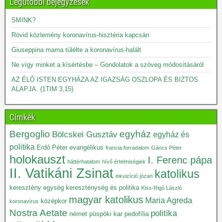
Legutóbbi bejegyzések
SMINK?
Rövid közlemény koronavírus-hisztéria kapcsán
Giuseppina mama túlélte a koronavírus-halált
Ne vígy minket a kísértésbe – Gondolatok a szöveg módosításáról
AZ ÉLŐ ISTEN EGYHÁZA AZ IGAZSÁG OSZLOPA ÉS BIZTOS
ALAPJA. (1TIM 3,15)
Címkék
Bergoglio
egyház
Bölcskei Gusztáv
egyház és
politika
Erdő Péter
evangélikus
francia forradalom
Gáncs Péter
holokauszt
I. Ferenc pápa
háttérhatalom
hívő értelmiségiek
II. Vatikáni Zsinat
katolikus
inkvizíció
józan
keresztény egység
kereszténység és politika
Kiss-Rigó László
magyar katolikus
Maria Agreda
középkor
koronavírus
Nostra Aetate
politika
német püspöki kar
pedofília