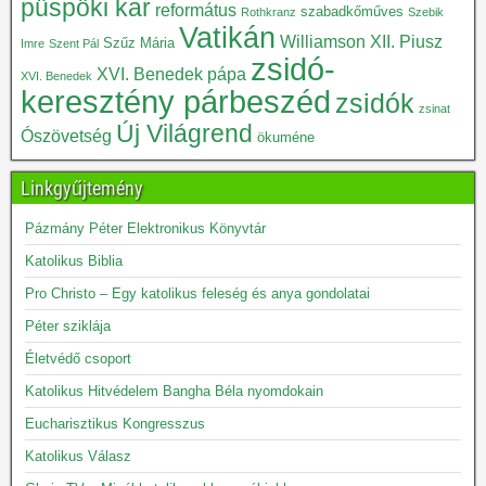
püspöki kar
református
szabadkőműves
Rothkranz
Szebik
Vatikán
Williamson
XII. Piusz
Szűz Mária
Imre
Szent Pál
zsidó-
XVI. Benedek pápa
XVI. Benedek
keresztény párbeszéd
zsidók
zsinat
Új Világrend
Ószövetség
ökuméne
Linkgyűjtemény
Pázmány Péter Elektronikus Könyvtár
Katolikus Biblia
Pro Christo – Egy katolikus feleség és anya gondolatai
Péter sziklája
Életvédő csoport
Katolikus Hitvédelem Bangha Béla nyomdokain
Eucharisztikus Kongresszus
Katolikus Válasz