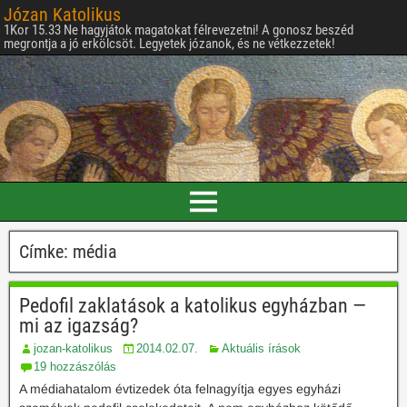
Józan Katolikus
1Kor 15.33 Ne hagyjátok magatokat félrevezetni! A gonosz beszéd
megrontja a jó erkölcsöt. Legyetek józanok, és ne vétkezzetek!
Címke:
média
Pedofil zaklatások a katolikus egyházban —
mi az igazság?
jozan-katolikus
2014.02.07.
Aktuális írások
19 hozzászólás
A médiahatalom évtizedek óta felnagyítja egyes egyházi