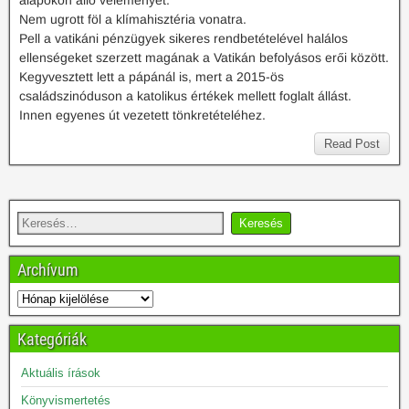
alapokon álló véleményét.
Nem ugrott föl a klímahisztéria vonatra.
Pell a vatikáni pénzügyek sikeres rendbetételével halálos
ellenségeket szerzett magának a Vatikán befolyásos erői között.
Kegyvesztett lett a pápánál is, mert a 2015-ös
családszinóduson a katolikus értékek mellett foglalt állást.
Innen egyenes út vezetett tönkretételéhez.
Read Post
Archívum
Kategóriák
Aktuális írások
Könyvismertetés