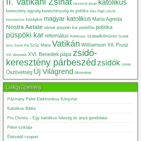
II. Vatikáni Zsinat
katolikus
inkvizíció
józan
keresztény egység
kereszténység és politika
Kiss-Rigó László
magyar katolikus
Maria Agreda
középkor
koronavírus
Nostra Aetate
politika
német püspöki kar
pedofília
püspöki kar
református
szabadkőműves
Rothkranz
Szebik
Vatikán
Williamson
XII. Piusz
Szűz Mária
Imre
Szent Pál
zsidó-
XVI. Benedek pápa
XVI. Benedek
keresztény párbeszéd
zsidók
zsinat
Új Világrend
Ószövetség
ökuméne
Linkgyűjtemény
Pázmány Péter Elektronikus Könyvtár
Katolikus Biblia
Pro Christo – Egy katolikus feleség és anya gondolatai
Péter sziklája
Életvédő csoport