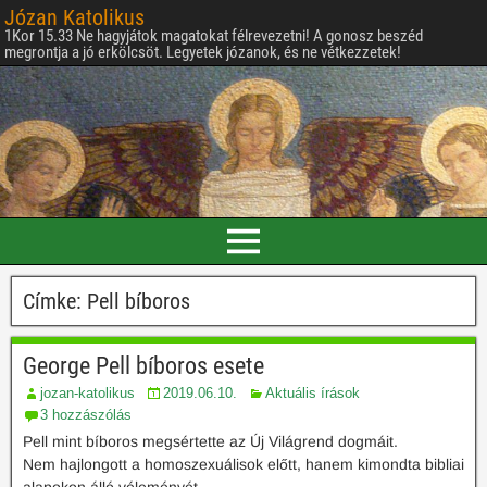
Józan Katolikus
1Kor 15.33 Ne hagyjátok magatokat félrevezetni! A gonosz beszéd
megrontja a jó erkölcsöt. Legyetek józanok, és ne vétkezzetek!
Címke:
Pell bíboros
George Pell bíboros esete
jozan-katolikus
2019.06.10.
Aktuális írások
3 hozzászólás
Pell mint bíboros megsértette az Új Világrend dogmáit.
Nem hajlongott a homoszexuálisok előtt, hanem kimondta bibliai