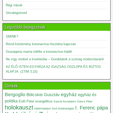
Régi írások
Uncategorized
Legutóbbi bejegyzések
SMINK?
Rövid közlemény koronavírus-hisztéria kapcsán
Giuseppina mama túlélte a koronavírus-halált
Ne vígy minket a kísértésbe – Gondolatok a szöveg módosításáról
AZ ÉLŐ ISTEN EGYHÁZA AZ IGAZSÁG OSZLOPA ÉS BIZTOS
ALAPJA. (1TIM 3,15)
Címkék
Bergoglio
egyház
Bölcskei Gusztáv
egyház és
politika
Erdő Péter
evangélikus
francia forradalom
Gáncs Péter
holokauszt
I. Ferenc pápa
háttérhatalom
hívő értelmiségiek