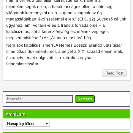
nem a vér és a test ellen kell küzdenünk, hanem a
fejedelemségek ellen, a hatalmasságok ellen, a sötétség
világának kormányzói ellen, a gonoszságnak az ég
magasságaiban lévő szellemei ellen.” (Ef 6, 12) „A végső célunk
ugyanaz, ami Voltaire-é és a francia forradalomé – a
katolicizmus, sőt a kereszténység eszméinek végleges
megsemmisítése.” (Az „Állandó utasítás”-ból)
Nem sok katolikus ismeri „A Nemes Bosszú állandó utasítása”
című titkos dokumentumot, amelyet a XIX. század elején írtak,
és amely tervet dolgozott ki a katolikus egyház
felbomlasztására.
Read Post
Archívum