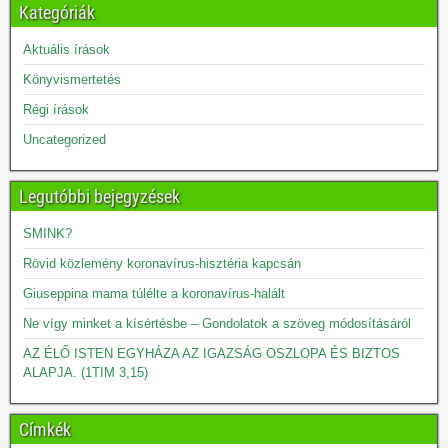
Kategóriák
Aktuális írások
Könyvismertetés
Régi írások
Uncategorized
Legutóbbi bejegyzések
SMINK?
Rövid közlemény koronavírus-hisztéria kapcsán
Giuseppina mama túlélte a koronavírus-halált
Ne vígy minket a kísértésbe – Gondolatok a szöveg módosításáról
AZ ÉLŐ ISTEN EGYHÁZA AZ IGAZSÁG OSZLOPA ÉS BIZTOS
ALAPJA. (1TIM 3,15)
Címkék