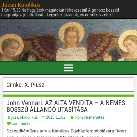
Józan Katolikus
1Kor 15.33 Ne hagyjátok magatokat félrevezetni! A gonosz beszéd
megrontja a jó erkölcsöt. Legyetek józanok, és ne vétkezzetek!
Címke:
X. Piusz
John Vennari: AZ ALTA VENDITA – A NEMES
BOSSZÚ ÁLLANDÓ UTASÍTÁSA
jozan-katolikus
2015.11.02.
Könyvismertetés
Comments
Szabadkőműves terv a Katolikus Egyház lerombolására*”Mert