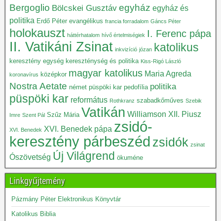
Bergoglio
egyház
Bölcskei Gusztáv
egyház és
politika
Erdő Péter
evangélikus
francia forradalom
Gáncs Péter
holokauszt
I. Ferenc pápa
háttérhatalom
hívő értelmiségiek
II. Vatikáni Zsinat
katolikus
inkvizíció
józan
keresztény egység
kereszténység és politika
Kiss-Rigó László
magyar katolikus
Maria Agreda
középkor
koronavírus
Nostra Aetate
politika
német püspöki kar
pedofília
püspöki kar
református
szabadkőműves
Rothkranz
Szebik
Vatikán
Williamson
XII. Piusz
Szűz Mária
Imre
Szent Pál
zsidó-
XVI. Benedek pápa
XVI. Benedek
keresztény párbeszéd
zsidók
zsinat
Új Világrend
Ószövetség
ökuméne
Linkgyűjtemény
Pázmány Péter Elektronikus Könyvtár
Katolikus Biblia