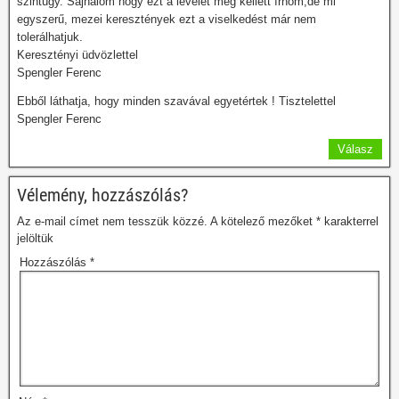
szintúgy. Sajnálom hogy ezt a levelet meg kellett írnom,de mi
egyszerű, mezei keresztények ezt a viselkedést már nem
tolerálhatjuk.
Keresztényi üdvözlettel
Spengler Ferenc
Ebből láthatja, hogy minden szavával egyetértek ! Tisztelettel
Spengler Ferenc
Válasz
Vélemény, hozzászólás?
Az e-mail címet nem tesszük közzé.
A kötelező mezőket
*
karakterrel
jelöltük
Hozzászólás
*