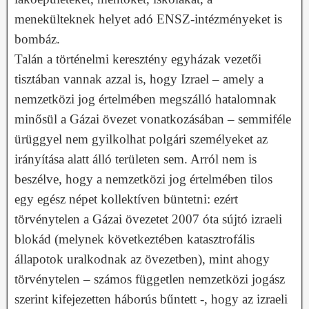
menekülteknek helyet adó ENSZ-intézményeket is
bombáz.
Talán a történelmi keresztény egyházak vezetői
tisztában vannak azzal is, hogy Izrael – amely a
nemzetközi jog értelmében megszálló hatalomnak
minősül a Gázai övezet vonatkozásában – semmiféle
ürüggyel nem gyilkolhat polgári személyeket az
irányítása alatt álló területen sem. Arról nem is
beszélve, hogy a nemzetközi jog értelmében tilos
egy egész népet kollektíven büntetni: ezért
törvénytelen a Gázai övezetet 2007 óta sújtó izraeli
blokád (melynek következtében katasztrofális
állapotok uralkodnak az övezetben), mint ahogy
törvénytelen – számos független nemzetközi jogász
szerint kifejezetten háborús bűntett -, hogy az izraeli