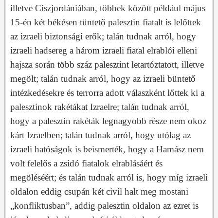
illetve Ciszjordániában, többek között például május
15-én két békésen tüntető palesztin fiatalt is lelőttek
az izraeli biztonsági erők; talán tudnak arról, hogy
izraeli hadsereg a három izraeli fiatal elrablói elleni
hajsza során több száz palesztint letartóztatott, illetve
megölt; talán tudnak arról, hogy az izraeli büntető
intézkedésekre és terrorra adott válaszként lőttek ki a
palesztinok rakétákat Izraelre; talán tudnak arról,
hogy a palesztin rakéták legnagyobb része nem okoz
kárt Izraelben; talán tudnak arról, hogy utólag az
izraeli hatóságok is beismerték, hogy a Hamász nem
volt felelős a zsidó fiatalok elrablásáért és
megöléséért; és talán tudnak arról is, hogy míg izraeli
oldalon eddig csupán két civil halt meg mostani
„konfliktusban”, addig palesztin oldalon az ezret is