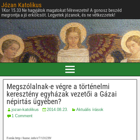
Józan Katolikus
1Kor 15.33 Ne hagyjátok magatokat félrevezetni! A gonosz beszéd
megrontja a jó erkölcsöt. Legyetek józanok, és ne vétkezzetek!
Megszólalnak-e végre a történelmi
keresztény egyházak vezetői a Gázai
népirtás ügyében?
jozan-katolikus
2014.08.23.
Aktuális írások
1 Comment
Forrás:http://kuruc.info/r/7/131239/