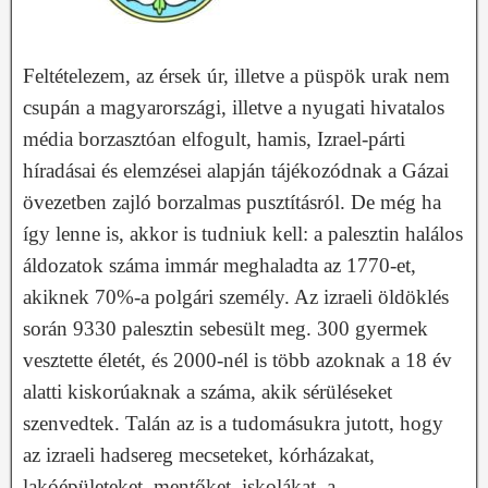
Feltételezem, az érsek úr, illetve a püspök urak nem
csupán a magyarországi, illetve a nyugati hivatalos
média borzasztóan elfogult, hamis, Izrael-párti
híradásai és elemzései alapján tájékozódnak a Gázai
övezetben zajló borzalmas pusztításról. De még ha
így lenne is, akkor is tudniuk kell: a palesztin halálos
áldozatok száma immár meghaladta az 1770-et,
akiknek 70%-a polgári személy. Az izraeli öldöklés
során 9330 palesztin sebesült meg. 300 gyermek
vesztette életét, és 2000-nél is több azoknak a 18 év
alatti kiskorúaknak a száma, akik sérüléseket
szenvedtek. Talán az is a tudomásukra jutott, hogy
az izraeli hadsereg mecseteket, kórházakat,
lakóépületeket, mentőket, iskolákat, a