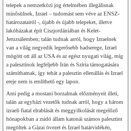
telepek a nemzetközi jog értelmében illegálisnak
minősülnek, Izrael – tudomást sem véve az ENSZ-
határozatairól -, újabb és újabb telepeket, illetve
lakóházakat épít Ciszjordániában és Kelet-
Jeruzsálemben; talán tudnak arról, hogy Izraelnek
van a világ negyedik legerősebb hadserege, Izrael
mögött ott áll az USA és az egész nyugati világ, míg
a palesztinok legfeljebb Irán és Szíria támogatására
számíthatnak, így tehát a palesztin ellenállás és Izrael
ereje nem is említhető egy lapon.
Ami pedig a mostani borzalmak előzményeit illeti,
talán az egyházi vezetők tudnak arról, hogy a három
izraeli fiatal elrablását és meggyilkolását megelőző
hónapokban a zsidó állam katonái számos palesztint
megöltek a Gázai övezet és Izrael határvidékén,