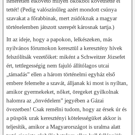
ismeretlen elkövető milyen okokból követhette el
tettét! (Pedig valószínűleg azért mondott csúnya
szavakat a főrabbinak, mert zsidóknak a magyar
történelemben játszott szerepét károsnak tartja.)
Itt az ideje, hogy a papokon, lelkészeken, más
nyilvános fórumokon keresztül a keresztény hívek
felszólítsák vezetőiket: miként a Schweitzer Józsefet
ért, tettlegességig nem fajuló állítólagos utcai
„támadás” ellen a három történelmi egyház első
embere felemelte a szavát, álljanak ki most is nyíltan,
amikor gyermekeket, nőket, öregeket gyilkolnak
halomra az „önvédelem” jegyében a Gázai
övezetben! Csak remélni tudom, hogy az érsek úr és
a püspök urak keresztényi kötelességüket akkor is
teljesítik, amikor a Magyarországot is uralma alatt