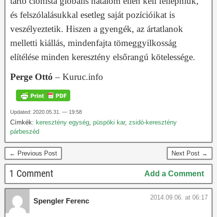
tartó cionista globális hatalom ellen kell fellépniük,
és felszólalásukkal esetleg saját pozícióikat is
veszélyeztetik. Hiszen a gyengék, az ártatlanok
melletti kiállás, mindenfajta tömeggyilkosság
elítélése minden keresztény elsőrangú kötelessége.
P
erge Ottó
– Kuruc.info
Updated: 2020.05.31. — 19:58
Címkék:
keresztény egység
,
püspöki kar
,
zsidó-keresztény
párbeszéd
← Previous Post
Next Post →
1 Comment
Add a Comment
2014.09.06. at 06:17
Spengler Ferenc