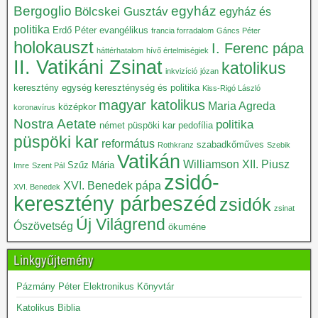
Bergoglio
egyház
Bölcskei Gusztáv
egyház és
politika
Erdő Péter
evangélikus
francia forradalom
Gáncs Péter
holokauszt
I. Ferenc pápa
háttérhatalom
hívő értelmiségiek
II. Vatikáni Zsinat
katolikus
inkvizíció
józan
keresztény egység
kereszténység és politika
Kiss-Rigó László
magyar katolikus
Maria Agreda
középkor
koronavírus
Nostra Aetate
politika
német püspöki kar
pedofília
püspöki kar
református
szabadkőműves
Rothkranz
Szebik
Vatikán
Williamson
XII. Piusz
Szűz Mária
Imre
Szent Pál
zsidó-
XVI. Benedek pápa
XVI. Benedek
keresztény párbeszéd
zsidók
zsinat
Új Világrend
Ószövetség
ökuméne
Linkgyűjtemény
Pázmány Péter Elektronikus Könyvtár
Katolikus Biblia