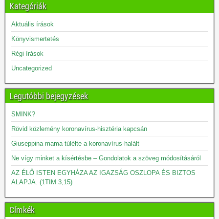
Kategóriák
Aktuális írások
Könyvismertetés
Régi írások
Uncategorized
Legutóbbi bejegyzések
SMINK?
Rövid közlemény koronavírus-hisztéria kapcsán
Giuseppina mama túlélte a koronavírus-halált
Ne vígy minket a kísértésbe – Gondolatok a szöveg módosításáról
AZ ÉLŐ ISTEN EGYHÁZA AZ IGAZSÁG OSZLOPA ÉS BIZTOS
ALAPJA. (1TIM 3,15)
Címkék