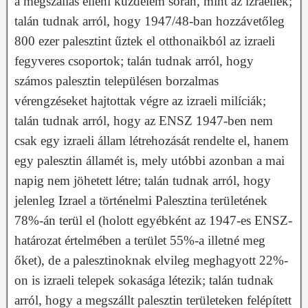
a megszállás elleni küzdelem során, mint az izraeliek;
talán tudnak arról, hogy 1947/48-ban hozzávetőleg
800 ezer palesztint űztek el otthonaikból az izraeli
fegyveres csoportok; talán tudnak arról, hogy
számos palesztin településen borzalmas
vérengzéseket hajtottak végre az izraeli milíciák;
talán tudnak arról, hogy az ENSZ 1947-ben nem
csak egy izraeli állam létrehozását rendelte el, hanem
egy palesztin államét is, mely utóbbi azonban a mai
napig nem jöhetett létre; talán tudnak arról, hogy
jelenleg Izrael a történelmi Palesztina területének
78%-án terül el (holott egyébként az 1947-es ENSZ-
határozat értelmében a terület 55%-a illetné meg
őket), de a palesztinoknak elvileg meghagyott 22%-
on is izraeli telepek sokasága létezik; talán tudnak
arról, hogy a megszállt palesztin területeken felépített