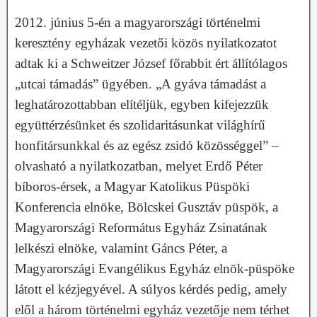
2012. június 5-én a magyarországi történelmi
keresztény egyházak vezetői közös nyilatkozatot
adtak ki a Schweitzer József főrabbit ért állítólagos
„utcai támadás” ügyében. „A gyáva támadást a
leghatározottabban elítéljük, egyben kifejezzük
együttérzésünket és szolidaritásunkat világhírű
honfitársunkkal és az egész zsidó közösséggel” –
olvasható a nyilatkozatban, melyet Erdő Péter
bíboros-érsek, a Magyar Katolikus Püspöki
Konferencia elnöke, Bölcskei Gusztáv püspök, a
Magyarországi Református Egyház Zsinatának
lelkészi elnöke, valamint Gáncs Péter, a
Magyarországi Evangélikus Egyház elnök-püspöke
látott el kézjegyével. A súlyos kérdés pedig, amely
elől a három történelmi egyház vezetője nem térhet