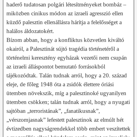
haderő tudatosan polgári létesítményeket bombáz –
miközben cinikus módon az izraeli agresszió ellen
küzdő palesztin ellenállásra hárítja a felelősséget a
halálos áldozatokért.
Bízom abban, hogy a konfliktus közvetlen kiváltó
okairól, a Palesztinát sújtó tragédia történetéről a
történelmi keresztény egyházak vezetői nem csupán
az izraeli álláspontot bemutató forrásokból
tájékozódtak. Talán tudnak arról, hogy a 20. század
eleje, de főleg 1948 óta a zsidók élettere óriási
ütemben növekszik, míg a palesztinoké ugyanilyen
ütemben csökken; talán tudnak arról, hogy a nyugati
sajtóban „terroristának”, „fanatikusnak”,
„vérszomjasnak” lefestett palesztinok az elmúlt hét
évtizedben nagyságrendekkel több embert veszítettek