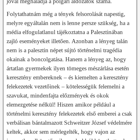
jóval meghaladja a polgári áldozatok száma.
Folytathatnám még a tények felsorolását napestig,
melyre egyáltalán nem is lenne persze szükség, ha a
média elfogulatlanul tájékoztatna a Palesztinában
zajló eseményeket illetően. Azonban a lényeg talán
nem is a palesztin népet sújtó történelmi tragédia
okainak a boncolgatása. Hanem a lényeg az, hogy
ártatlan gyermekek ilyen tömeges mészárlása esetén
keresztény embereknek – és kiemelten a keresztény
felekezetek vezetőinek – kötelességük felemelni a
szavukat, mindenfajta előzmények és okok
elemezgetése nélkül! Hiszen amikor például a
történelmi keresztény felekezetek első emberei a csak
verbálisan bántalmazott Schweitzer József védelmére
keltek, akkor sem mérlegelték, hogy vajon az