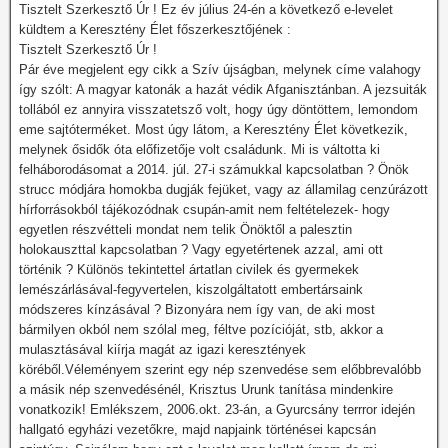
Tisztelt Szerkesztő Úr ! Ez év július 24-én a következő e-levelet
küldtem a Keresztény Élet főszerkesztőjének :
Tisztelt Szerkesztő Úr !
Pár éve megjelent egy cikk a Szív újságban, melynek címe valahogy
így szólt: A magyar katonák a hazát védik Afganisztánban. A jezsuiták
tollából ez annyira visszatetsző volt, hogy úgy döntöttem, lemondom
eme sajtóterméket. Most úgy látom, a Keresztény Élet következik,
melynek ősidők óta előfizetője volt családunk. Mi is váltotta ki
felháborodásomat a 2014. júl. 27-i számukkal kapcsolatban ? Önök
strucc módjára homokba dugják fejüket, vagy az államilag cenzúrázott
hírforrásokból tájékozódnak csupán-amit nem feltételezek- hogy
egyetlen részvétteli mondat nem telik Önöktől a palesztin
holokauszttal kapcsolatban ? Vagy egyetértenek azzal, ami ott
történik ? Különös tekintettel ártatlan civilek és gyermekek
lemészárlásával-fegyvertelen, kiszolgáltatott embertársaink
módszeres kínzásával ? Bizonyára nem így van, de aki most
bármilyen okból nem szólal meg, féltve pozícióját, stb, akkor a
mulasztásával kiírja magát az igazi keresztények
köréből.Véleményem szerint egy nép szenvedése sem előbbrevalóbb
a másik nép szenvedésénél, Krisztus Urunk tanítása mindenkire
vonatkozik! Emlékszem, 2006.okt. 23-án, a Gyurcsány terrror idején
hallgató egyházi vezetőkre, majd napjaink történései kapcsán