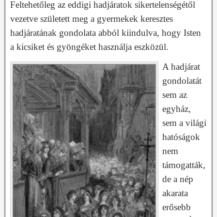
Feltehetőleg az eddigi hadjáratok sikertelenségétől
vezetve született meg a gyermekek keresztes
hadjáratának gondolata abból kiindulva, hogy Isten
a kicsiket és gyöngéket használja eszközül.
A hadjárat
gondolatát
sem az
egyház,
sem a világi
hatóságok
nem
támogatták,
de a nép
akarata
erősebb