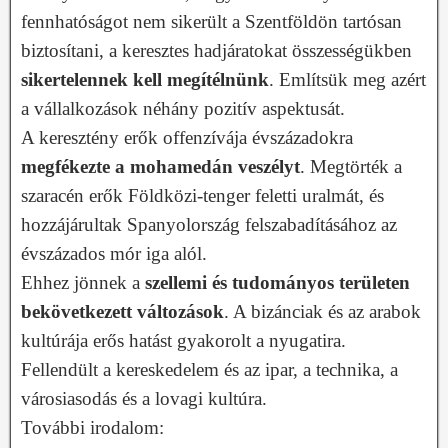
fennhatóságot nem sikerült a Szentföldön tartósan
biztosítani, a keresztes hadjáratokat összességükben
sikertelennek kell megítélnünk
. Említsük meg azért
a vállalkozások néhány pozitív aspektusát.
A keresztény erők offenzívája évszázadokra
megfékezte a mohamedán veszélyt
. Megtörték a
szaracén erők Földközi-tenger feletti uralmát, és
hozzájárultak Spanyolország felszabadításához az
évszázados mór iga alól.
Ehhez jönnek a
szellemi és tudományos területen
bekövetkezett változások
. A bizánciak és az arabok
kultúrája erős hatást gyakorolt a nyugatira.
Fellendült a kereskedelem és az ipar, a technika, a
városiasodás és a lovagi kultúra.
További irodalom: