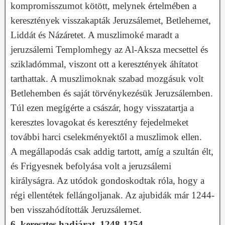
kompromisszumot kötött, melynek értelmében a
keresztények visszakapták Jeruzsálemet, Betlehemet,
Liddát és Názáretet. A muszlimoké maradt a
jeruzsálemi Templomhegy az Al-Aksza mecsettel és
szikladómmal, viszont ott a keresztények áhítatot
tarthattak. A muszlimoknak szabad mozgásuk volt
Betlehemben és saját törvénykezésük Jeruzsálemben.
Túl ezen megígérte a császár, hogy visszatartja a
keresztes lovagokat és keresztény fejedelmeket
további harci cselekményektől a muszlimok ellen.
A megállapodás csak addig tartott, amíg a szultán élt,
és Frigyesnek befolyása volt a jeruzsálemi
királyságra. Az utódok gondoskodtak róla, hogy a
régi ellentétek fellángoljanak. Az ajubidák már 1244-
ben visszahódították Jeruzsálemet.
6. keresztes hadjárat, 1248-1254