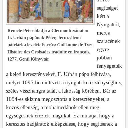
segítséget
kért a
Nyugattól,
Remete Péter átadja a Clermonti zsinaton
mert a
II. Urbán pápának Péter, Jeruzsálemi
szaracének
pátriárka levelét. Forrás: Guillaume de Tyr:
egyre
Histoire des Croisades traduite en français,
jobban
1277, Genfi Könyvtár
fenyegették
a keleti keresztényeket, II. Urbán pápa felhívása,
melyet 1095-ben intézett a nyugati kereszténységhez,
széles visszhangra talált a lakosság körében. Bár az
1054-es skizma megosztotta a keresztényeket, a
közös ellenség, a mohamedánok ellen még
egységesnek érezték magukat. Ez mutatja, hogy a
keresztes hadjáratok elképzelése, hogy segítsenek a