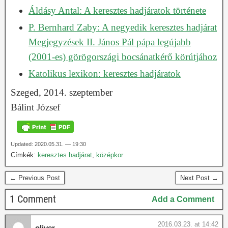
Áldásy Antal: A keresztes hadjáratok története
P. Bernhard Zaby: A negyedik keresztes hadjárat
Megjegyzések II. János Pál pápa legújabb
(2001-es) görögországi bocsánatkérő körútjához
Katolikus lexikon: keresztes hadjáratok
Szeged, 2014. szeptember
Bálint József
Updated: 2020.05.31. — 19:30
Címkék:
keresztes hadjárat
,
középkor
← Previous Post
Next Post →
1 Comment
Add a Comment
2016.03.23. at 14:42
oliver