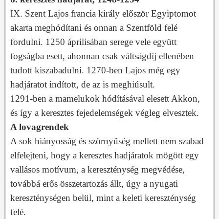
IX. Szent Lajos francia király először Egyiptomot
akarta meghódítani és onnan a Szentföld felé
fordulni. 1250 áprilisában serege vele együtt
fogságba esett, ahonnan csak váltságdíj ellenében
tudott kiszabadulni. 1270-ben Lajos még egy
hadjáratot indított, de az is meghiúsult.
1291-ben a mamelukok hódításával elesett Akkon,
és így a keresztes fejedelemségek végleg elvesztek.
A lovagrendek
A sok hiányosság és szörnyűség mellett nem szabad
elfelejteni, hogy a keresztes hadjáratok mögött egy
vallásos motívum, a kereszténység megvédése,
továbbá erős összetartozás állt, úgy a nyugati
kereszténységen belül, mint a keleti kereszténység
felé.