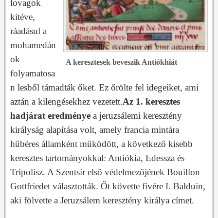
lovagok
kitéve,
ráadásul a
mohamedán
ok
A keresztesek beveszik Antiókhiát
folyamatosa
n lesből támadták őket. Ez őrölte fel idegeiket, ami
aztán a kilengésekhez vezetett.
Az 1. keresztes
hadjárat eredménye
a jeruzsálemi keresztény
királyság alapítása volt, amely francia mintára
hűbéres államként működött, a következő kisebb
keresztes tartományokkal: Antiókia, Edessza és
Tripolisz. A Szentsír első védelmezőjének Bouillon
Gottfriedet választották. Őt követte fivére I. Balduin,
aki fölvette a Jeruzsálem keresztény királya címet.