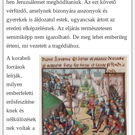
ben Jeruzsálemet meghódítaniuk. Az ezt követő
vérfürdő, amelynek bizonyára asszonyok és
gyerekek is áldozatul estek, ugyancsak ártott az
eredeti elképzelésnek. Az eljárás természetesen
semmiképp nem igazolható. De meg lehet emberileg
érteni, mi vezetett a tragédiához.
A korabeli
források
leírják,
milyen
emberfeletti
erősfeszítése
knek és
nélkülözések
nek voltak a