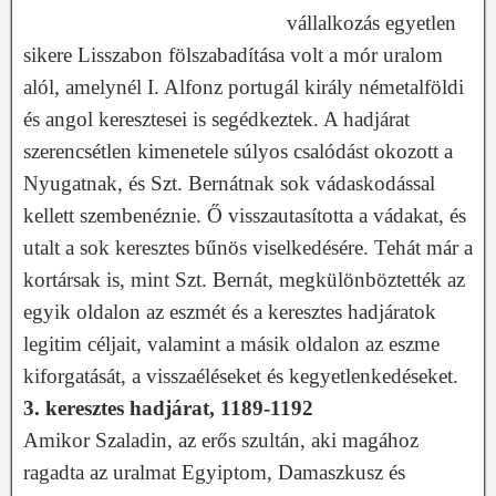
vállalkozás egyetlen
sikere Lisszabon fölszabadítása volt a mór uralom
alól, amelynél I. Alfonz portugál király németalföldi
és angol keresztesei is segédkeztek. A hadjárat
szerencsétlen kimenetele súlyos csalódást okozott a
Nyugatnak, és Szt. Bernátnak sok vádaskodással
kellett szembenéznie. Ő visszautasította a vádakat, és
utalt a sok keresztes bűnös viselkedésére. Tehát már a
kortársak is, mint Szt. Bernát, megkülönböztették az
egyik oldalon az eszmét és a keresztes hadjáratok
legitim céljait, valamint a másik oldalon az eszme
kiforgatását, a visszaéléseket és kegyetlenkedéseket.
3. keresztes hadjárat, 1189-1192
Amikor Szaladin, az erős szultán, aki magához
ragadta az uralmat Egyiptom, Damaszkusz és