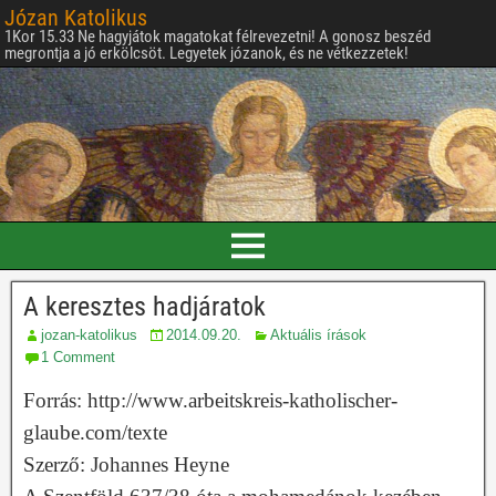
Józan Katolikus
1Kor 15.33 Ne hagyjátok magatokat félrevezetni! A gonosz beszéd
megrontja a jó erkölcsöt. Legyetek józanok, és ne vétkezzetek!
A keresztes hadjáratok
jozan-katolikus
2014.09.20.
Aktuális írások
1 Comment
Forrás: http://www.arbeitskreis-katholischer-
glaube.com/texte
Szerző: Johannes Heyne