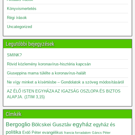
Könyvismertetés
Régi írások
Uncategorized
Legutóbbi bejegyzések
SMINK?
Rövid közlemény koronavírus-hisztéria kapcsán
Giuseppina mama túlélte a koronavírus-halált
Ne vígy minket a kísértésbe – Gondolatok a szöveg módosításáról
AZ ÉLŐ ISTEN EGYHÁZA AZ IGAZSÁG OSZLOPA ÉS BIZTOS
ALAPJA. (1TIM 3,15)
Címkék
Bergoglio
egyház
Bölcskei Gusztáv
egyház és
politika
Erdő Péter
evangélikus
francia forradalom
Gáncs Péter