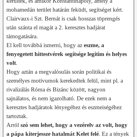
kerültek, és amikor Konstantinápoly, amely a
mohamedán terület határán feküdt, segítséget kért.
Clairvaux-i Szt. Bernát is csak hosszas töprengés
után szánta el magát a 2. keresztes hadjárat
támogatására.
El kell továbbá ismerni, hogy az
eszme, a
fenyegetett hittestvérek segítsége legitim és helyes
volt
.
Hogy aztán a megvalósulás során politikai és
személyes motívumok kerekedtek felül, mint pl. a
rivalizálás Róma és Bizánc között, nagyon
sajnálatos, és nem igazolható. De ezek nem a
keresztes hadjáratok lényegéhez és eszmeiségéhez
tartoztak.
Arról
szó sem lehet, hogy a vezérelv az volt, hogy
a pápa kiterjessze hatalmát Kelet felé
. Ez a tények