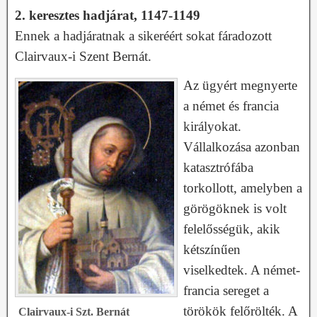
2. keresztes hadjárat, 1147-1149
Ennek a hadjáratnak a sikeréért sokat fáradozott
Clairvaux-i Szent Bernát.
Az ügyért megnyerte
a német és francia
királyokat.
Vállalkozása azonban
katasztrófába
torkollott, amelyben a
görögöknek is volt
felelősségük, akik
kétszínűen
viselkedtek. A német-
francia sereget a
törökök felőrölték. A
Clairvaux-i Szt. Bernát