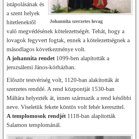
istápolásának és
a szent helyek
Johannita szerzetes lovag
hitetlenektől
való megvédésének kötelezettségét. Tehát, hogy a
lovagok fegyvert fogtak, ennek a kötelezettségnek a
másodlagos következménye volt.
A johannita rendet
1099-ben alapították a
jeruzsálemi János-kórházban.
Először testvériség volt, 1120-ban alakították át
szerzetes renddé. A rend központját 1530-ban
Máltára helyezték át, innen származik a rend későbbi
neve. Viseletük fekete köntös volt fehér kereszttel.
A templomosok rendjét
1118-ban alapították
Salamon templománál.