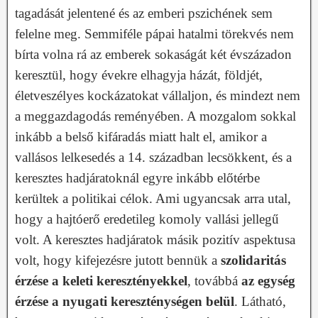
tagadását jelentené és az emberi pszichének sem
felelne meg. Semmiféle pápai hatalmi törekvés nem
bírta volna rá az emberek sokaságát két évszázadon
keresztül, hogy évekre elhagyja házát, földjét,
életveszélyes kockázatokat vállaljon, és mindezt nem
a meggazdagodás reményében. A mozgalom sokkal
inkább a belső kifáradás miatt halt el, amikor a
vallásos lelkesedés a 14. században lecsökkent, és a
keresztes hadjáratoknál egyre inkább előtérbe
kerültek a politikai célok. Ami ugyancsak arra utal,
hogy a hajtóerő eredetileg komoly vallási jellegű
volt. A keresztes hadjáratok másik pozitív aspektusa
volt, hogy kifejezésre jutott bennük a
szolidaritás
érzése a keleti keresztényekkel
, továbbá
az egység
érzése a nyugati kereszténységen belül
. Látható,