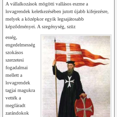
A vállalkozások mögötti vallásos eszme a
lovagrendek keletkezésében jutott újabb kifejezésre,
melyek a középkor egyik legsajátosabb
képződményei. A szegénység, szüz
esség,
engedelmesség
szokásos
szerzetesi
fogadalmai
mellett a
lovagrendek
tagjai magukra
vették a
megfáradt
zarándokok