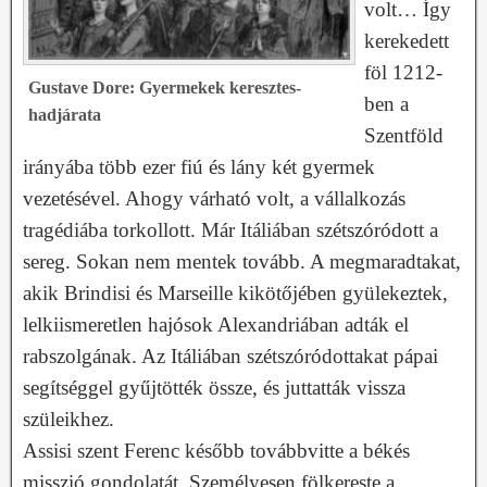
volt… Így
kerekedett
föl 1212-
Gustave Dore: Gyermekek keresztes-
ben a
hadjárata
Szentföld
irányába több ezer fiú és lány két gyermek
vezetésével. Ahogy várható volt, a vállalkozás
tragédiába torkollott. Már Itáliában szétszóródott a
sereg. Sokan nem mentek tovább. A megmaradtakat,
akik Brindisi és Marseille kikötőjében gyülekeztek,
lelkiismeretlen hajósok Alexandriában adták el
rabszolgának. Az Itáliában szétszóródottakat pápai
segítséggel gyűjtötték össze, és juttatták vissza
szüleikhez.
Assisi szent Ferenc később továbbvitte a békés
misszió gondolatát. Személyesen fölkereste a