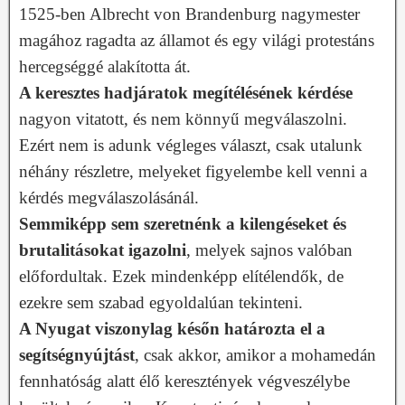
1525-ben Albrecht von Brandenburg nagymester
magához ragadta az államot és egy világi protestáns
hercegséggé alakította át.
A keresztes hadjáratok megítélésének kérdése
nagyon vitatott, és nem könnyű megválaszolni.
Ezért nem is adunk végleges választ, csak utalunk
néhány részletre, melyeket figyelembe kell venni a
kérdés megválaszolásánál.
Semmiképp sem szeretnénk a kilengéseket és
brutalitásokat igazolni
, melyek sajnos valóban
előfordultak. Ezek mindenképp elítélendők, de
ezekre sem szabad egyoldalúan tekinteni.
A Nyugat viszonylag későn határozta el a
segítségnyújtást
, csak akkor, amikor a mohamedán
fennhatóság alatt élő keresztények végveszélybe