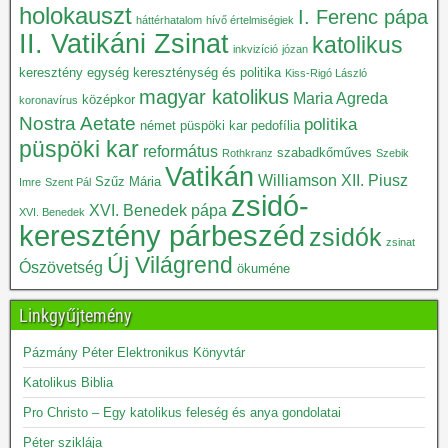
holokauszt
I. Ferenc pápa
háttérhatalom
hívő értelmiségiek
II. Vatikáni Zsinat
katolikus
inkvizíció
józan
keresztény egység
kereszténység és politika
Kiss-Rigó László
magyar katolikus
Maria Agreda
középkor
koronavírus
Nostra Aetate
politika
német püspöki kar
pedofília
püspöki kar
református
szabadkőműves
Rothkranz
Szebik
Vatikán
Williamson
XII. Piusz
Szűz Mária
Imre
Szent Pál
zsidó-
XVI. Benedek pápa
XVI. Benedek
keresztény párbeszéd
zsidók
zsinat
Új Világrend
Ószövetség
ökuméne
Linkgyűjtemény
Pázmány Péter Elektronikus Könyvtár
Katolikus Biblia
Pro Christo – Egy katolikus feleség és anya gondolatai
Péter sziklája