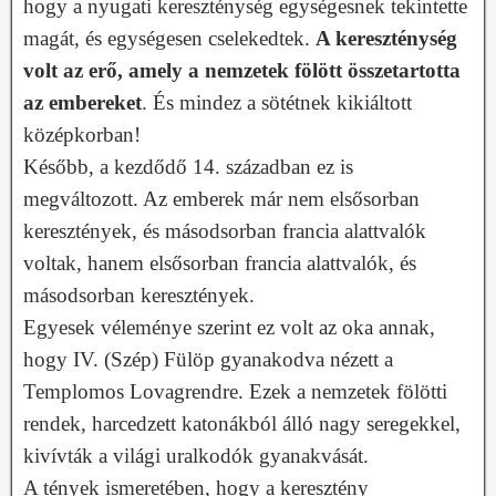
hogy a nyugati kereszténység egységesnek tekintette
magát, és egységesen cselekedtek.
A kereszténység
volt az erő, amely a nemzetek fölött összetartotta
az embereket
. És mindez a sötétnek kikiáltott
középkorban!
Később, a kezdődő 14. században ez is
megváltozott. Az emberek már nem elsősorban
keresztények, és másodsorban francia alattvalók
voltak, hanem elsősorban francia alattvalók, és
másodsorban keresztények.
Egyesek véleménye szerint ez volt az oka annak,
hogy IV. (Szép) Fülöp gyanakodva nézett a
Templomos Lovagrendre. Ezek a nemzetek fölötti
rendek, harcedzett katonákból álló nagy seregekkel,
kivívták a világi uralkodók gyanakvását.
A tények ismeretében, hogy a keresztény