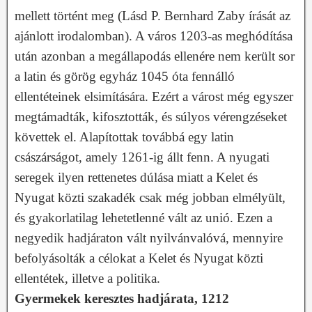
mellett történt meg (Lásd P. Bernhard Zaby írását az
ajánlott irodalomban). A város 1203-as meghódítása
után azonban a megállapodás ellenére nem került sor
a latin és görög egyház 1045 óta fennálló
ellentéteinek elsimítására. Ezért a várost még egyszer
megtámadták, kifosztották, és súlyos vérengzéseket
követtek el. Alapítottak továbbá egy latin
császárságot, amely 1261-ig állt fenn. A nyugati
seregek ilyen rettenetes dúlása miatt a Kelet és
Nyugat közti szakadék csak még jobban elmélyült,
és gyakorlatilag lehetetlenné vált az unió. Ezen a
negyedik hadjáraton vált nyilvánvalóvá, mennyire
befolyásolták a célokat a Kelet és Nyugat közti
ellentétek, illetve a politika.
Gyermekek keresztes hadjárata, 1212