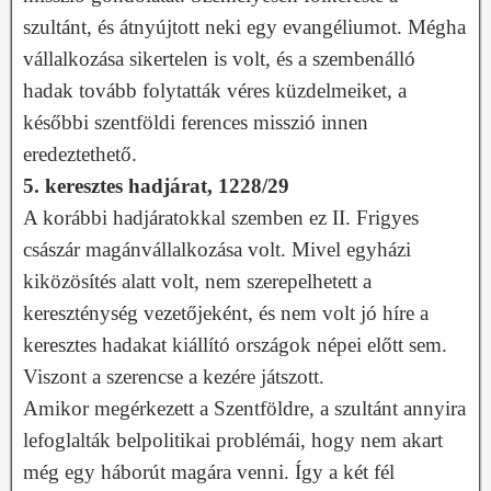
szultánt, és átnyújtott neki egy evangéliumot. Mégha
vállalkozása sikertelen is volt, és a szembenálló
hadak tovább folytatták véres küzdelmeiket, a
későbbi szentföldi ferences misszió innen
eredeztethető.
5. keresztes hadjárat, 1228/29
A korábbi hadjáratokkal szemben ez II. Frigyes
császár magánvállalkozása volt. Mivel egyházi
kiközösítés alatt volt, nem szerepelhetett a
kereszténység vezetőjeként, és nem volt jó híre a
keresztes hadakat kiállító országok népei előtt sem.
Viszont a szerencse a kezére játszott.
Amikor megérkezett a Szentföldre, a szultánt annyira
lefoglalták belpolitikai problémái, hogy nem akart
még egy háborút magára venni. Így a két fél