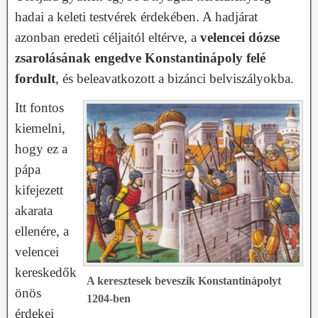
hadai a keleti testvérek érdekében. A hadjárat
azonban eredeti céljaitól eltérve, a
velencei dózse
zsarolásának engedve Konstantinápoly felé
fordult
, és beleavatkozott a bizánci belviszályokba.
Itt fontos
kiemelni,
hogy ez a
pápa
kifejezett
akarata
ellenére, a
velencei
kereskedők
A keresztesek beveszik Konstantinápolyt
önös
1204-ben
érdekei