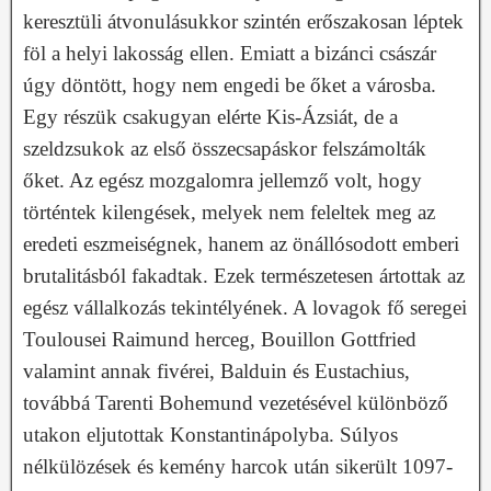
keresztüli átvonulásukkor szintén erőszakosan léptek
föl a helyi lakosság ellen. Emiatt a bizánci császár
úgy döntött, hogy nem engedi be őket a városba.
Egy részük csakugyan elérte Kis-Ázsiát, de a
szeldzsukok az első összecsapáskor felszámolták
őket. Az egész mozgalomra jellemző volt, hogy
történtek kilengések, melyek nem feleltek meg az
eredeti eszmeiségnek, hanem az önállósodott emberi
brutalitásból fakadtak. Ezek természetesen ártottak az
egész vállalkozás tekintélyének. A lovagok fő seregei
Toulousei Raimund herceg, Bouillon Gottfried
valamint annak fivérei, Balduin és Eustachius,
továbbá Tarenti Bohemund vezetésével különböző
utakon eljutottak Konstantinápolyba. Súlyos
nélkülözések és kemény harcok után sikerült 1097-