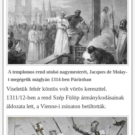
A templomos rend utolsó nagymesterét, Jacques de Molay-
t megégetik máglyán 1314-ben Párizsban
Viseletük fehér köntös volt vörös kereszttel.
1311/12-ben a rend Szép Fülöp ármánykodásainak
áldozata lett, a Vienne-i zsinaton betiltották.