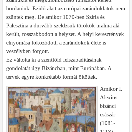
hordaniuk. Ezidő alatt az európai zarándoklatok nem
szűntek meg. De amikor 1070-ben Szíria és
Palesztina a durvább szeldzsuk törökök uralma alá
került, rosszabbodott a helyzet. A helyi keresztények
elnyomása fokozódott, a zarándokok élete is
veszélyben forgott.
Ez váltotta ki a szentföld felszabadításának
gondolatát úgy Bizáncban, mint Európában. A
tervek egyre konkrétabb formát öltöttek.
Amikor I.
Alexius
bizánci
császár
(1081-
1118)