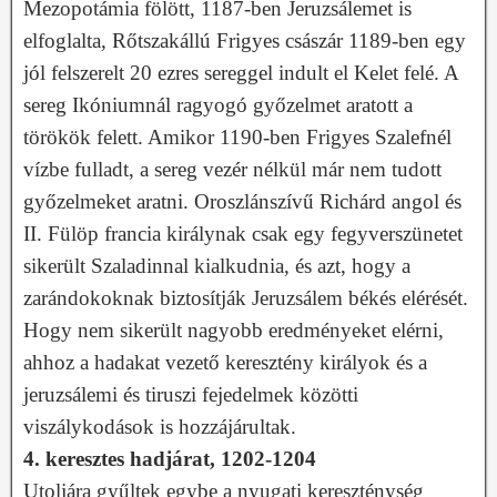
Mezopotámia fölött, 1187-ben Jeruzsálemet is
elfoglalta, Rőtszakállú Frigyes császár 1189-ben egy
jól felszerelt 20 ezres sereggel indult el Kelet felé. A
sereg Ikóniumnál ragyogó győzelmet aratott a
törökök felett. Amikor 1190-ben Frigyes Szalefnél
vízbe fulladt, a sereg vezér nélkül már nem tudott
győzelmeket aratni. Oroszlánszívű Richárd angol és
II. Fülöp francia királynak csak egy fegyverszünetet
sikerült Szaladinnal kialkudnia, és azt, hogy a
zarándokoknak biztosítják Jeruzsálem békés elérését.
Hogy nem sikerült nagyobb eredményeket elérni,
ahhoz a hadakat vezető keresztény királyok és a
jeruzsálemi és tiruszi fejedelmek közötti
viszálykodások is hozzájárultak.
4. keresztes hadjárat, 1202-1204
Utoljára gyűltek egybe a nyugati kereszténység