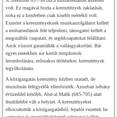
A Szentföld 637/38 óta a mohamedánok kezében
volt. Ez magával hozta a keresztények zaklatását,
noha ez a kezdetben csak kisebb mértékű volt.
Eszerint a keresztényeknek munkaszolgálatot kellett
a mohamedánok felé teljesíteni, támogatni kellett a
megszállók csapatait, és segédcsapatokat felállítani.
Azok viszont garantálták a vallásgyakorlást. Bár
egyes esetekben sor került templomok
lerombolására, erőszakos térítésekre, keresztények
legyilkolására.
A közigazgatás keresztény kézben maradt, de
muzulmán felügyelők ellenőrizték. Azonban néhány
évtizeddel később, Abd-al Malik (685-705) alatt
feszültebbé vált a helyzet. A keresztényeket
elbocsátották a közigazgatásból, fejadót vezettek be
számukra és megkülönböztető ruházatot kellett