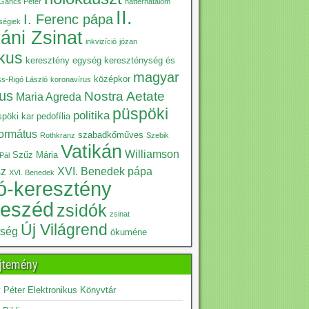
Gáncs Péter
háttérhatalom
II.
I. Ferenc pápa
iségiek
káni Zsinat
inkvizíció
józan
ikus
keresztény egység
kereszténység és
magyar
középkor
ss-Rigó László
koronavírus
kus
Nostra Aetate
Maria Agreda
püspöki
politika
pöki kar
pedofília
formátus
szabadkőműves
Rothkranz
Szebik
Vatikán
Williamson
Szűz Mária
Pál
sz
XVI. Benedek pápa
XVI. Benedek
ó-keresztény
beszéd
zsidók
zsinat
Új Világrend
tség
ökuméne
jtemény
Péter Elektronikus Könyvtár