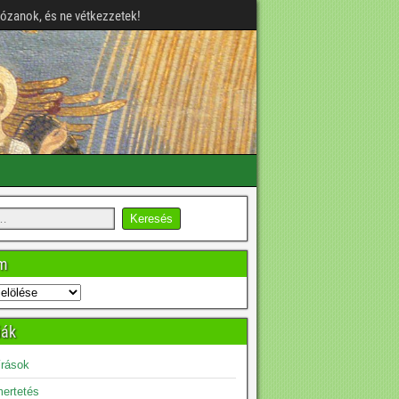
józanok, és ne vétkezzetek!
um
iák
írások
ertetés