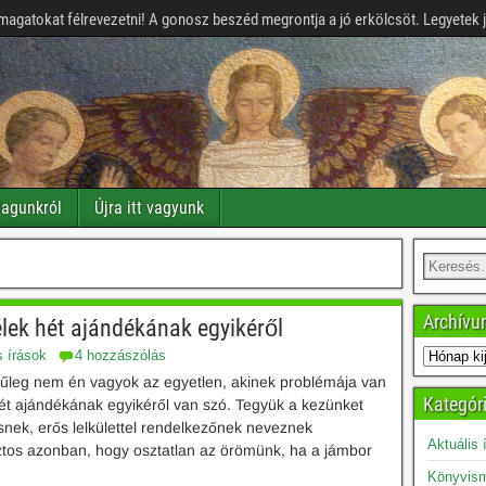
magatokat félrevezetni! A gonosz beszéd megrontja a jó erkölcsöt. Legyetek 
agunkról
Újra itt vagyunk
Archív
élek hét ajándékának egyikéről
s írások
4 hozzászólás
ínűleg nem én vagyok az egyetlen, akinek problémája van
Kategór
 hét ajándékának egyikéről van szó. Tegyük a kezünket
snek, erős lelkülettel rendelkezőnek neveznek
Aktuális 
ztos azonban, hogy osztatlan az örömünk, ha a jámbor
Könyvism