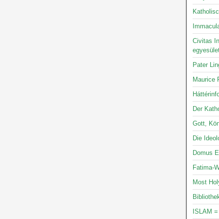
Katholis
Immacula
Civitas I
egyesüle
Pater Li
Maurice P
Háttérinf
Der Katho
Gott, Kön
Die Ideo
Domus Ec
Fatima-W
Most Hol
Bibliothe
ISLAM =