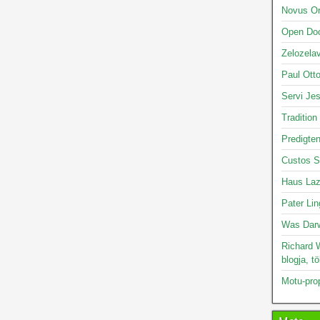
Novus O
Open Doo
Zelozelav
Paul Otto
Servi Je
Tradition
Predigte
Custos S
Haus Laz
Pater Lin
Was Darw
Richard W
blogja, t
Motu-pro