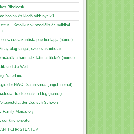
ches Bibelwerk
ta honlap és kiadó több nyelvű
nstitut – Katolikusok szociális és politikai
te
ngen szedevakantista pap honlapja (német)
inay blog (angol, szedevakantista)
ormációk a harmadik fatimai titokról (német)
lik und die Welt
ig, Vaterland
logie der NWO: Satanismus (angol, német)
clesiæ tradicionalista blog (német)
eltapostolat der Deutsch-Schweiz
y Family Monastery
k der Kirchenväter
 ANTI-CHRISTENTUM