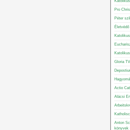
Katolikus
Pro Chris
Péter szi
Életvédő
Katoliku
Eucharis
Katoliku
Gloria TV
Depostiu
Hagyomán
Actio Cat
Alácsi Er
Arbeitskr
Katholisc
Anton Sc
könyvek 