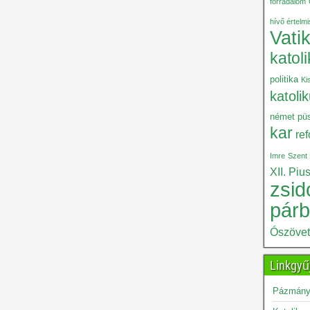
forradalom
hívő értelm
Vati
katol
politika
Ki
katoli
német püs
kar
re
Imre
Szent 
XII. Piu
zsid
pár
Ószöve
Linkgyű
Pázmány 