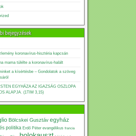
sok
rized
bi bejegyzések
zlemény koronavírus-hisztéria kapcsán
a mama túlélte a koronavírus-halált
minket a kísértésbe – Gondolatok a szöveg
sáról
 ISTEN EGYHÁZA AZ IGAZSÁG OSZLOPA
OS ALAPJA. (1TIM 3,15)
lio
egyház
Bölcskei Gusztáv
s politika
Erdő Péter
evangélikus
francia
holokauszt