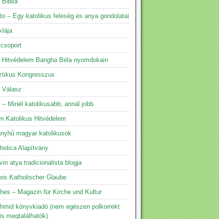
 Biblia
to – Egy katolikus feleség és anya gondolatai
klája
 csoport
s Hitvédelem Bangha Béla nyomdokain
ztikus Kongresszus
s Válasz
 – Minél katolikusabb, annál jobb
m Katolikus Hitvédelem
yhű magyar katolikusok
holica Alapítvány
vin atya tradicionalista blogja
eis Katholischer Glaube
hes – Magazin für Kirche und Kultur
hmid könyvkiadó (nem egészen polkorrekt
is megtalálhatók)