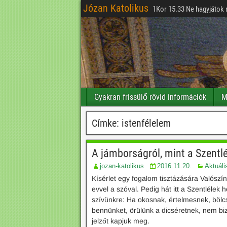
Józan Katolikus
1Kor 15.33 Ne hagyjátok 
Gyakran frissülő rövid információk
M
Címke:
istenfélelem
A jámborságról, mint a Szentl
jozan-katolikus
2016.11.20.
Aktuáli
Kísérlet egy fogalom tisztázására Valósz
evvel a szóval. Pedig hát itt a Szentlélek
szívünkre: Ha okosnak, értelmesnek, bölc
bennünket, örülünk a dicséretnek, nem bi
jelzőt kapjuk meg.