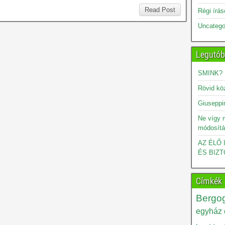
Read Post
Régi írá
Uncatego
Legutób
SMINK?
Rövid kö
Giuseppin
Ne vígy 
módosítá
AZ ÉLŐ
ÉS BIZT
Címkék
Bergog
egyház é