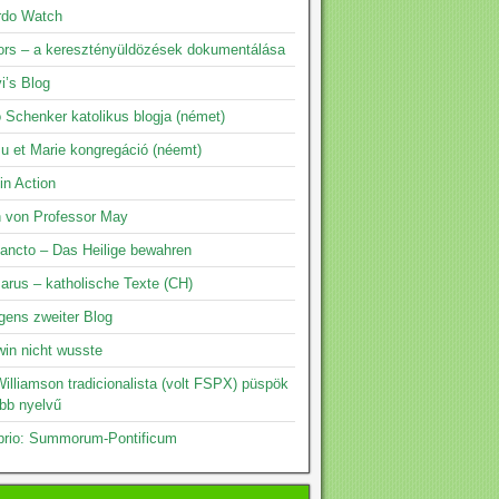
rdo Watch
rs – a keresztényüldözések dokumentálása
i’s Blog
 Schenker katolikus blogja (német)
su et Marie kongregáció (néemt)
 in Action
n von Professor May
ancto – Das Heilige bewahren
arus – katholische Texte (CH)
gens zweiter Blog
in nicht wusste
illiamson tradicionalista (volt FSPX) püspök
öbb nyelvű
prio: Summorum-Pontificum