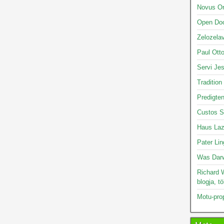
Novus O
Open Doo
Zelozelav
Paul Otto
Servi Je
Tradition
Predigte
Custos S
Haus Laz
Pater Lin
Was Darw
Richard W
blogja, t
Motu-pro