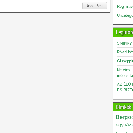
Read Post
Régi írá
Uncatego
Legutób
SMINK?
Rövid kö
Giuseppin
Ne vígy 
módosítá
AZ ÉLŐ
ÉS BIZT
Címkék
Bergog
egyház é