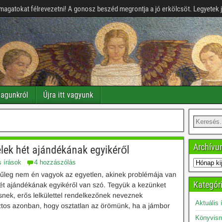
magatokat félrevezetni! A gonosz beszéd megrontja a jó erkölcsöt. Legyetek 
agunkról
Újra itt vagyunk
Archív
élek hét ajándékának egyikéről
s írások
4 hozzászólás
ínűleg nem én vagyok az egyetlen, akinek problémája van
Kategór
 hét ajándékának egyikéről van szó. Tegyük a kezünket
snek, erős lelkülettel rendelkezőnek neveznek
Aktuális 
ztos azonban, hogy osztatlan az örömünk, ha a jámbor
Könyvism