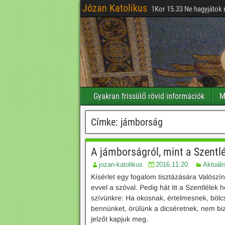
Józan Katolikus
1Kor 15.33 Ne hagyjátok 
Gyakran frissülő rövid információk
M
Címke:
jámborság
A jámborságról, mint a Szentl
jozan-katolikus
2016.11.20.
Aktuáli
Kísérlet egy fogalom tisztázására Valósz
evvel a szóval. Pedig hát itt a Szentlélek
szívünkre: Ha okosnak, értelmesnek, bölc
bennünket, örülünk a dicséretnek, nem bi
jelzőt kapjuk meg.