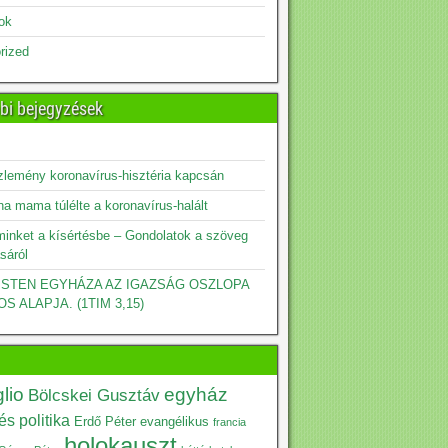
sok
rized
bi bejegyzések
zlemény koronavírus-hisztéria kapcsán
a mama túlélte a koronavírus-halált
minket a kísértésbe – Gondolatok a szöveg
sáról
 ISTEN EGYHÁZA AZ IGAZSÁG OSZLOPA
OS ALAPJA. (1TIM 3,15)
lio
egyház
Bölcskei Gusztáv
s politika
Erdő Péter
evangélikus
francia
holokauszt