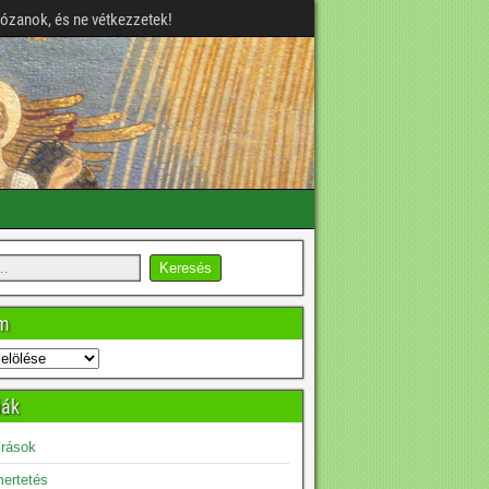
józanok, és ne vétkezzetek!
um
iák
írások
ertetés