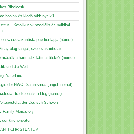
ches Bibelwerk
ta honlap és kiadó több nyelvű
nstitut – Katolikusok szociális és politikai
te
ngen szedevakantista pap honlapja (német)
inay blog (angol, szedevakantista)
ormációk a harmadik fatimai titokról (német)
lik und die Welt
ig, Vaterland
logie der NWO: Satanismus (angol, német)
clesiæ tradicionalista blog (német)
eltapostolat der Deutsch-Schweiz
y Family Monastery
k der Kirchenväter
 ANTI-CHRISTENTUM