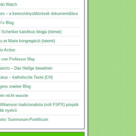
rdo Watch
rs – a keresztényüldözések dokumentálása
i’s Blog
 Schenker katolikus blogja (német)
su et Marie kongregáció (néemt)
 in Action
n von Professor May
ancto – Das Heilige bewahren
arus – katholische Texte (CH)
gens zweiter Blog
in nicht wusste
illiamson tradicionalista (volt FSPX) püspök
öbb nyelvű
prio: Summorum-Pontificum