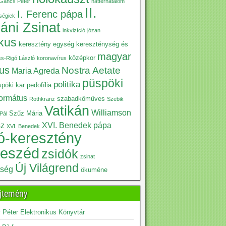
Gáncs Péter
háttérhatalom
II.
I. Ferenc pápa
iségiek
káni Zsinat
inkvizíció
józan
ikus
keresztény egység
kereszténység és
magyar
középkor
ss-Rigó László
koronavírus
kus
Nostra Aetate
Maria Agreda
püspöki
politika
pöki kar
pedofília
formátus
szabadkőműves
Rothkranz
Szebik
Vatikán
Williamson
Szűz Mária
Pál
sz
XVI. Benedek pápa
XVI. Benedek
ó-keresztény
beszéd
zsidók
zsinat
Új Világrend
tség
ökuméne
jtemény
Péter Elektronikus Könyvtár