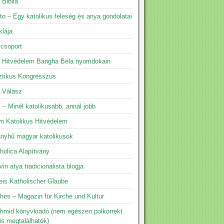
 Biblia
to – Egy katolikus feleség és anya gondolatai
klája
 csoport
s Hitvédelem Bangha Béla nyomdokain
ztikus Kongresszus
s Válasz
 – Minél katolikusabb, annál jobb
m Katolikus Hitvédelem
yhű magyar katolikusok
holica Alapítvány
vin atya tradicionalista blogja
eis Katholischer Glaube
hes – Magazin für Kirche und Kultur
hmid könyvkiadó (nem egészen polkorrekt
is megtalálhatók)