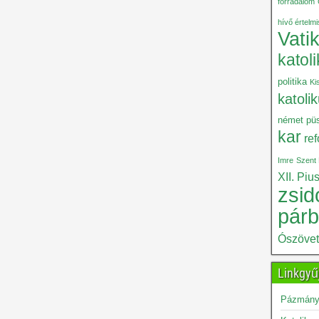
forradalom
hívő értelm
Vati
katol
politika
Ki
katoli
német püs
kar
re
Imre
Szent 
XII. Piu
zsid
pár
Ószöve
Linkgyű
Pázmány 