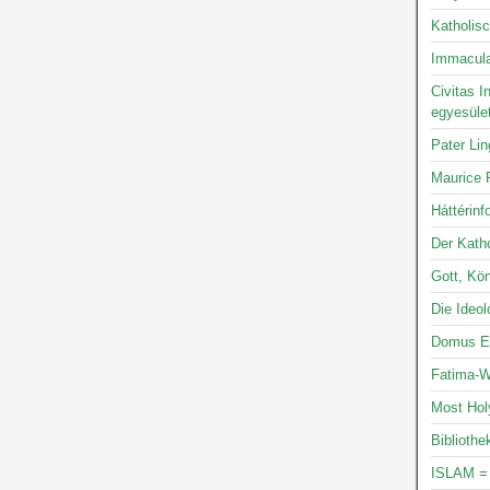
Katholis
Immacula
Civitas I
egyesüle
Pater Li
Maurice P
Háttérinf
Der Katho
Gott, Kön
Die Ideo
Domus Ec
Fatima-W
Most Hol
Bibliothe
ISLAM =