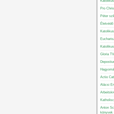
Katolikus
Pro Chris
Péter szi
Életvédő
Katoliku
Eucharis
Katoliku
Gloria TV
Depostiu
Hagyomán
Actio Cat
Alácsi Er
Arbeitskr
Katholisc
Anton Sc
könyvek 