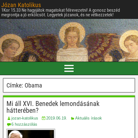
Józan Katolikus
1Kor 15.33 Ne hagyjátok magatokat félrevezetni! A gonosz beszéd
megrontja a jó erkölcsöt. Legyetek józanok, és ne vétkezzetek!
Címke:
Obama
Mi áll XVI. Benedek lemondásának
hátterében?
jozan-katolikus
2019.06.19.
Aktuális írások
6 hozzászólás