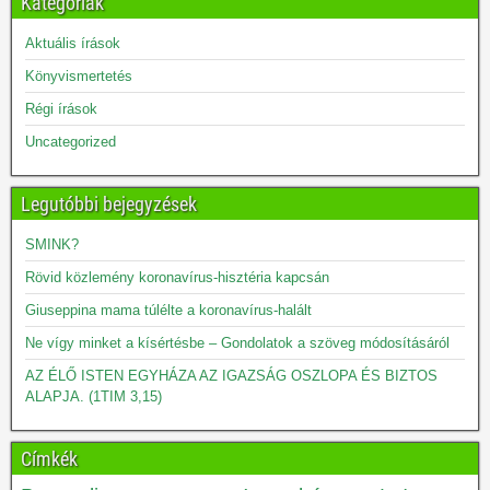
Kategóriák
Aktuális írások
Könyvismertetés
Régi írások
Uncategorized
Legutóbbi bejegyzések
SMINK?
Rövid közlemény koronavírus-hisztéria kapcsán
Giuseppina mama túlélte a koronavírus-halált
Ne vígy minket a kísértésbe – Gondolatok a szöveg módosításáról
AZ ÉLŐ ISTEN EGYHÁZA AZ IGAZSÁG OSZLOPA ÉS BIZTOS
ALAPJA. (1TIM 3,15)
Címkék