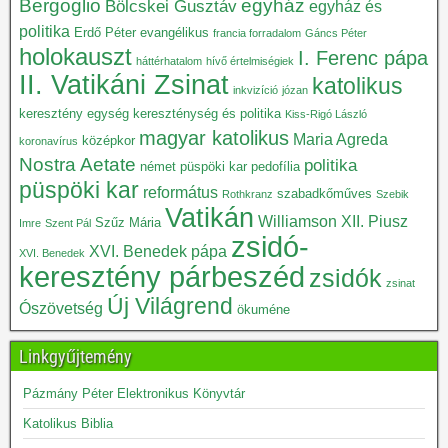
Bergoglio
egyház
Bölcskei Gusztáv
egyház és
politika
Erdő Péter
evangélikus
francia forradalom
Gáncs Péter
holokauszt
I. Ferenc pápa
háttérhatalom
hívő értelmiségiek
II. Vatikáni Zsinat
katolikus
inkvizíció
józan
keresztény egység
kereszténység és politika
Kiss-Rigó László
magyar katolikus
Maria Agreda
középkor
koronavírus
Nostra Aetate
politika
német püspöki kar
pedofília
püspöki kar
református
szabadkőműves
Rothkranz
Szebik
Vatikán
Williamson
XII. Piusz
Szűz Mária
Imre
Szent Pál
zsidó-
XVI. Benedek pápa
XVI. Benedek
keresztény párbeszéd
zsidók
zsinat
Új Világrend
Ószövetség
ökuméne
Linkgyűjtemény
Pázmány Péter Elektronikus Könyvtár
Katolikus Biblia