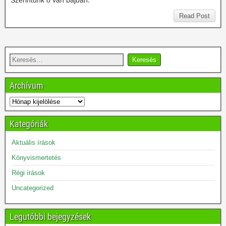
Szerintünk ő van bajban.
Read Post
Archívum
Kategóriák
Aktuális írások
Könyvismertetés
Régi írások
Uncategorized
Legutóbbi bejegyzések