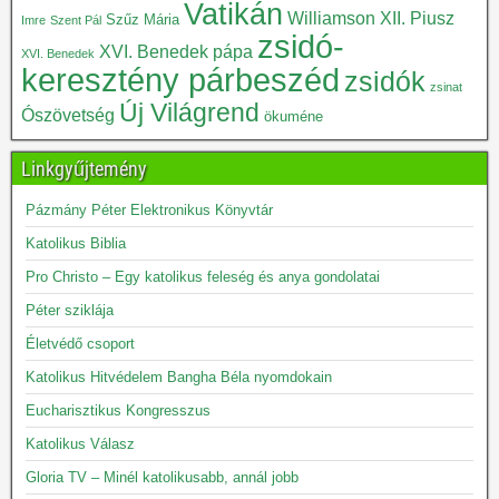
Vatikán
Williamson
XII. Piusz
Szűz Mária
Imre
Szent Pál
zsidó-
XVI. Benedek pápa
XVI. Benedek
keresztény párbeszéd
zsidók
zsinat
Új Világrend
Ószövetség
ökuméne
Linkgyűjtemény
Pázmány Péter Elektronikus Könyvtár
Katolikus Biblia
Pro Christo – Egy katolikus feleség és anya gondolatai
Péter sziklája
Életvédő csoport
Katolikus Hitvédelem Bangha Béla nyomdokain
Eucharisztikus Kongresszus
Katolikus Válasz
Gloria TV – Minél katolikusabb, annál jobb