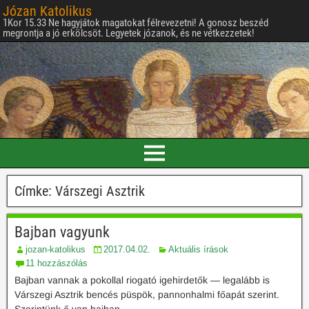
Józan Katolikus
1Kor 15.33 Ne hagyjátok magatokat félrevezetni! A gonosz beszéd
megrontja a jó erkölcsöt. Legyetek józanok, és ne vétkezzetek!
Címke:
Várszegi Asztrik
Bajban vagyunk
jozan-katolikus
2017.04.02.
Aktuális írások
11 hozzászólás
Bajban vannak a pokollal riogató igehirdetők — legalább is
Várszegi Asztrik bencés püspök, pannonhalmi főapát szerint.