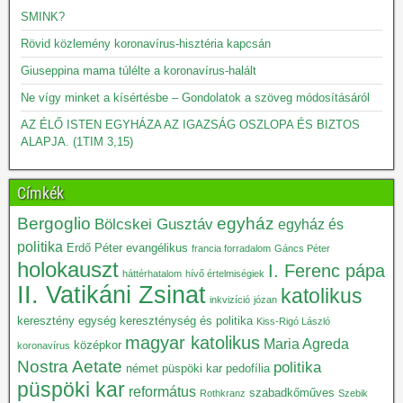
SMINK?
Rövid közlemény koronavírus-hisztéria kapcsán
Giuseppina mama túlélte a koronavírus-halált
Ne vígy minket a kísértésbe – Gondolatok a szöveg módosításáról
AZ ÉLŐ ISTEN EGYHÁZA AZ IGAZSÁG OSZLOPA ÉS BIZTOS
ALAPJA. (1TIM 3,15)
Címkék
Bergoglio
egyház
Bölcskei Gusztáv
egyház és
politika
Erdő Péter
evangélikus
francia forradalom
Gáncs Péter
holokauszt
I. Ferenc pápa
háttérhatalom
hívő értelmiségiek
II. Vatikáni Zsinat
katolikus
inkvizíció
józan
keresztény egység
kereszténység és politika
Kiss-Rigó László
magyar katolikus
Maria Agreda
középkor
koronavírus
Nostra Aetate
politika
német püspöki kar
pedofília
püspöki kar
református
szabadkőműves
Rothkranz
Szebik