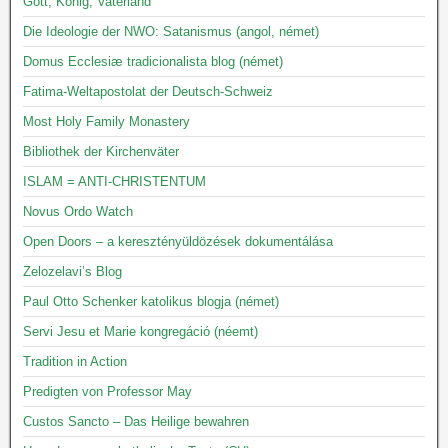
Gott, König, Vaterland
Die Ideologie der NWO: Satanismus (angol, német)
Domus Ecclesiæ tradicionalista blog (német)
Fatima-Weltapostolat der Deutsch-Schweiz
Most Holy Family Monastery
Bibliothek der Kirchenväter
ISLAM = ANTI-CHRISTENTUM
Novus Ordo Watch
Open Doors – a keresztényüldözések dokumentálása
Zelozelavi’s Blog
Paul Otto Schenker katolikus blogja (német)
Servi Jesu et Marie kongregáció (néemt)
Tradition in Action
Predigten von Professor May
Custos Sancto – Das Heilige bewahren