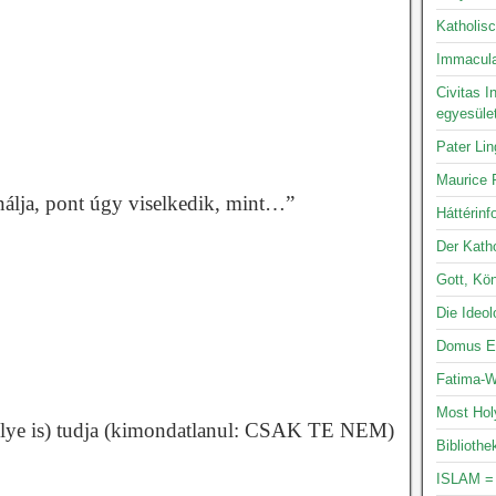
Katholis
Immacula
Civitas I
egyesüle
Pater Li
Maurice P
nálja, pont úgy viselkedik, mint…”
Háttérinf
Der Katho
Gott, Kön
Die Ideo
Domus Ec
Fatima-W
Most Hol
hülye is) tudja (kimondatlanul: CSAK TE NEM)
Bibliothe
ISLAM =