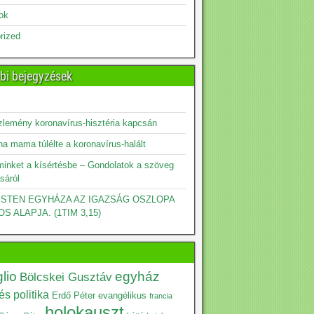
sok
rized
bi bejegyzések
zlemény koronavírus-hisztéria kapcsán
a mama túlélte a koronavírus-halált
minket a kísértésbe – Gondolatok a szöveg
sáról
 ISTEN EGYHÁZA AZ IGAZSÁG OSZLOPA
OS ALAPJA. (1TIM 3,15)
lio
egyház
Bölcskei Gusztáv
s politika
Erdő Péter
evangélikus
francia
holokauszt