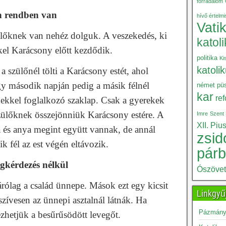
forradalom
n rendben van
hívő értelm
Vati
lőknek van nehéz dolguk. A veszekedés, ki
katol
kel Karácsony előtt kezdődik.
politika
Ki
katoli
a szülőnél tölti a Karácsony estét, ahol
gy második napján pedig a másik félnél
német püs
kar
re
kekkel foglalkozó szaklap. Csak a gyerekek
zülőknek összejönniük Karácsony estére. A
Imre
Szent 
XII. Piu
 és anya megint együtt vannak, de annál
zsid
k fél az est végén eltávozik.
pár
gkérdezés nélkül
Ószöve
rólag a család ünnepe. Mások ezt egy kicsit
Linkgyű
 szívesen az ünnepi asztalnál látnák. Ha
Pázmány 
ezhetjük a besűrűsödött levegőt.