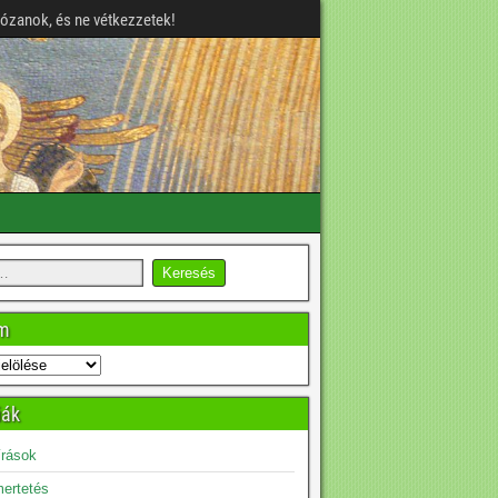
józanok, és ne vétkezzetek!
um
iák
írások
ertetés