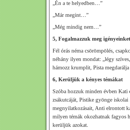
„Én a te helyedben…”
„Már megint…”
„Még mindig nem…”
5, Fogalmazzuk meg igényeinke
Fél órás néma csörömpölés, csapko
néhány ilyen mondat: „légy szíves,
hámozz krumplit, Pista megdarálja a
6, Kerüljük a kényes témákat
Szóba hozzuk minden évben Kati elf
zsákutcáját, Pistike gyönge iskolai 
megnyilatkozásait, Anti elrontott ka
milyen témák okozhatnak fagyos ha
kerüljük azokat.