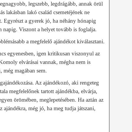
legnagyobb, legszebb, legdrágább, annak örül
ás lakásban lakó család csemetéjének ne
. Egyrészt a gyerek jó, ha néhány hónapig
 napig. Viszont a helyet tovább is foglalja.
blémásabb a megfelelő ajándékot kiválasztani.
ncs egyenesben, igen kritikusan viszonyul az
Komoly elvárásai vannak, mégha nem is
ni, még magában sem.
ajándékozása. Az ajándékozó, aki rengeteg
ltala megfelelőnek tartott ajándékba, elvárja,
egyen örömében, meglepetésében. Ha aztán az
az ajándékra, még jó, ha meg tudja játszani,