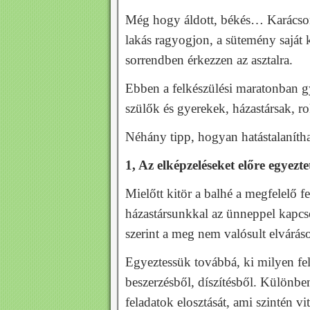
Még hogy áldott, békés… Karácsony
lakás ragyogjon, a sütemény saját 
sorrendben érkezzen az asztalra.
Ebben a felkészülési maratonban g
szülők és gyerekek, házastársak, r
Néhány tipp, hogyan hatástalanítha
1, Az elképzeléseket előre egyezte
Mielőtt kitör a balhé a megfelelő f
házastársunkkal az ünneppel kapcs
szerint a meg nem valósult elvárá
Egyeztessük továbbá, ki milyen fela
beszerzésből, díszítésből. Különben
feladatok elosztását, ami szintén vi