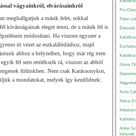
Katolikus
ással vágyainkról, elvárásainkról
Pro Chris
n meghallgatjuk a másik felet, sokkal
Péter szi
l kívánságainak eleget tenni, de a másik fél is
Életvédő
épzelésein módosítani. Ha viszont egyszer a
Katoliku
yenes út vezet az eszkalálódáshoz, majd
Eucharis
ljutunk ahhoz a helyzethez, hogy már rég nem
Katoliku
r egyik fél sem emlékszik rá, viszont az abból
Gloria TV
 csengenek fülünkben. Nem csak Karácsonykor,
Depostiu
üljük a mondatokat, melyek így kezdődnek:
Hagyomán
Actio Cat
Alácsi Er
Arbeitskr
Katholisc
Anton Sc
könyvek 