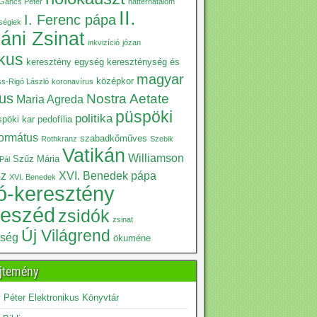
Gáncs Péter
háttérhatalom
II.
I. Ferenc pápa
iségiek
káni Zsinat
inkvizíció
józan
ikus
keresztény egység
kereszténység és
magyar
középkor
ss-Rigó László
koronavírus
kus
Nostra Aetate
Maria Agreda
püspöki
politika
pöki kar
pedofília
formátus
szabadkőműves
Rothkranz
Szebik
Vatikán
Williamson
Szűz Mária
Pál
sz
XVI. Benedek pápa
XVI. Benedek
ó-keresztény
beszéd
zsidók
zsinat
Új Világrend
tség
ökuméne
jtemény
Péter Elektronikus Könyvtár