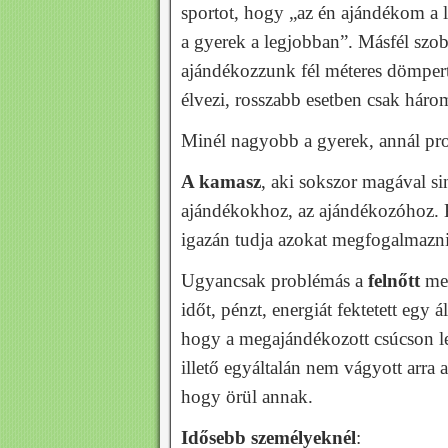
sportot, hogy „az én ajándékom a 
a gyerek a legjobban”. Másfél szob
ajándékozzunk fél méteres dömpert
élvezi, rosszabb esetben csak három
Minél nagyobb a gyerek, annál pro
A kamasz
, aki sokszor magával si
ajándékokhoz, az ajándékozóhoz. 
igazán tudja azokat megfogalmaz
Ugyancsak problémás a
felnőtt
meg
időt, pénzt, energiát fektetett egy á
hogy a megajándékozott csúcson l
illető egyáltalán nem vágyott arra 
hogy örül annak.
Idősebb személyeknél
: