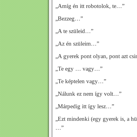
„Amíg én itt robotolok, te…”
„Bezzeg…”
„A te szüleid…”
„Az én szüleim…”
„A gyerek pont olyan, pont azt csi
„Te egy … vagy…”
„Te képtelen vagy…”
„Nálunk ez nem így volt…”
„Márpedig itt így lesz…”
„Ezt mindenki (egy gyerek is, a 
…”