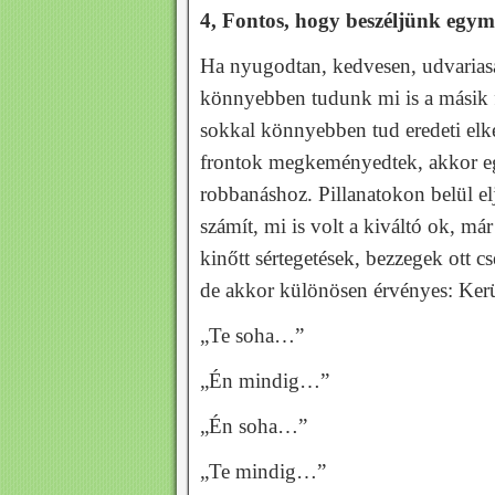
4, Fontos, hogy beszéljünk egym
Ha nyugodtan, kedvesen, udvariasa
könnyebben tudunk mi is a másik fé
sokkal könnyebben tud eredeti elk
frontok megkeményedtek, akkor eg
robbanáshoz. Pillanatokon belül e
számít, mi is volt a kiváltó ok, má
kinőtt sértegetések, bezzegek ott
de akkor különösen érvényes: Ker
„Te soha…”
„Én mindig…”
„Én soha…”
„Te mindig…”