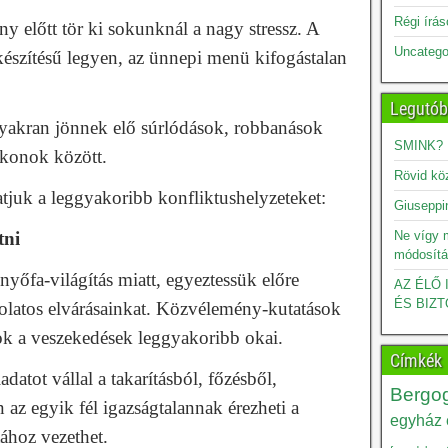
Régi írá
 előtt tör ki sokunknál a nagy stressz. A
Uncatego
készítésű legyen, az ünnepi menü kifogástalan
Legutób
yakran jönnek elő súrlódások, robbanások
SMINK?
okonok között.
Rövid kö
tjuk a leggyakoribb konfliktushelyzeteket:
Giuseppin
tni
Ne vígy 
módosítá
enyőfa-világítás miatt, egyeztessük előre
AZ ÉLŐ
ÉS BIZT
olatos elvárásainkat. Közvélemény-kutatások
sok a veszekedések leggyakoribb okai.
Címkék
datot vállal a takarításból, főzésből,
Bergog
 az egyik fél igazságtalannak érezheti a
egyház é
tához vezethet.