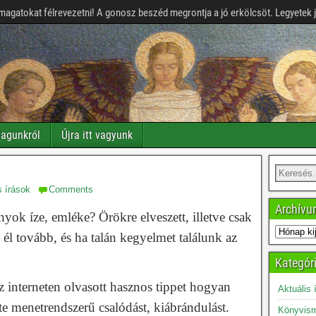
magatokat félrevezetni! A gonosz beszéd megrontja a jó erkölcsöt. Legyetek 
agunkról
Újra itt vagyunk
s írások
Comments
Archív
yok íze, emléke? Örökre elveszett, illetve csak
él tovább, és ha talán kegyelmet találunk az
Kategór
 interneten olvasott hasznos tippet hogyan
Aktuális 
te menetrendszerű csalódást, kiábrándulást.
Könyvism