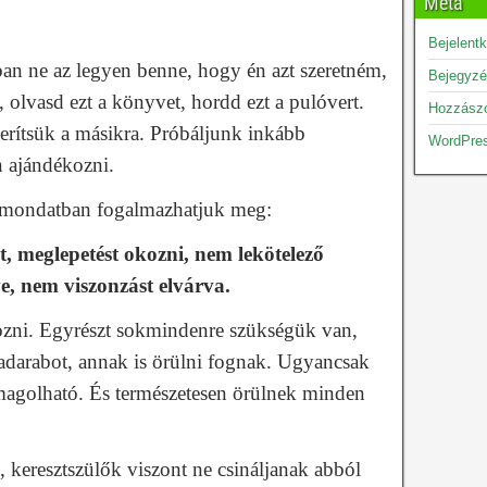
Meta
Bejelent
ban ne az legyen benne, hogy én azt szeretném,
Bejegyzé
lvasd ezt a könyvet, hordd ezt a pulóvert.
Hozzászó
erítsük a másikra. Próbáljunk inkább
WordPre
 ajándékozni.
 mondatban fogalmazhatjuk meg:
, meglepetést okozni, nem lekötelező
ve, nem viszonzást elvárva.
ni. Egyrészt sokmindenre szükségük van,
adarabot, annak is örülni fognak. Ugyancsak
magolható. És természetesen örülnek minden
 keresztszülők viszont ne csináljanak abból