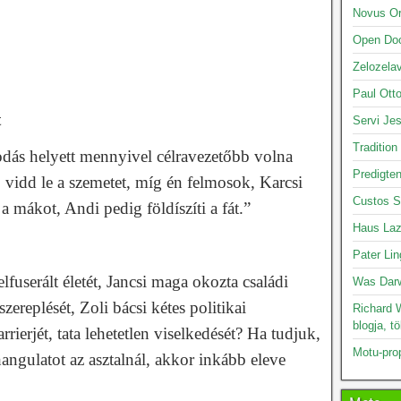
Novus O
Open Doo
Zelozelav
Paul Otto
t
Servi Je
Tradition
dás helyett mennyivel célravezetőbb volna
Predigte
 vidd le a szemetet, míg én felmosok, Karcsi
Custos S
 mákot, Andi pedig földíszíti a fát.”
Haus Laz
Pater Lin
userált életét, Jancsi maga okozta családi
Was Darw
szereplését, Zoli bácsi kétes politikai
Richard W
blogja, t
rrierjét, tata lehetetlen viselkedését? Ha tudjuk,
Motu-pro
ngulatot az asztalnál, akkor inkább eleve