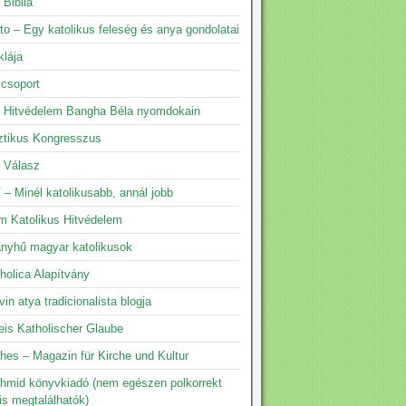
 Biblia
to – Egy katolikus feleség és anya gondolatai
klája
 csoport
s Hitvédelem Bangha Béla nyomdokain
ztikus Kongresszus
s Válasz
 – Minél katolikusabb, annál jobb
m Katolikus Hitvédelem
yhű magyar katolikusok
holica Alapítvány
vin atya tradicionalista blogja
eis Katholischer Glaube
hes – Magazin für Kirche und Kultur
hmid könyvkiadó (nem egészen polkorrekt
is megtalálhatók)