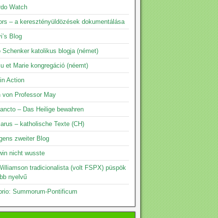
rdo Watch
rs – a keresztényüldözések dokumentálása
i’s Blog
 Schenker katolikus blogja (német)
su et Marie kongregáció (néemt)
 in Action
n von Professor May
ancto – Das Heilige bewahren
arus – katholische Texte (CH)
gens zweiter Blog
in nicht wusste
illiamson tradicionalista (volt FSPX) püspök
öbb nyelvű
prio: Summorum-Pontificum