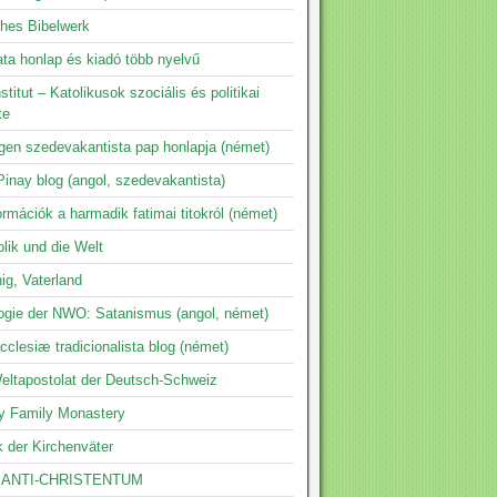
ches Bibelwerk
ta honlap és kiadó több nyelvű
nstitut – Katolikusok szociális és politikai
te
ngen szedevakantista pap honlapja (német)
inay blog (angol, szedevakantista)
ormációk a harmadik fatimai titokról (német)
lik und die Welt
ig, Vaterland
logie der NWO: Satanismus (angol, német)
clesiæ tradicionalista blog (német)
eltapostolat der Deutsch-Schweiz
y Family Monastery
k der Kirchenväter
 ANTI-CHRISTENTUM