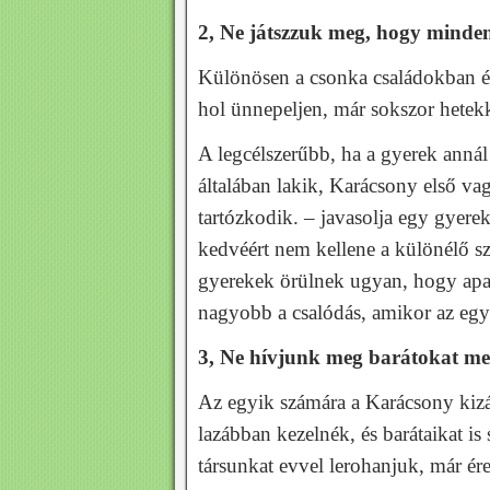
2, Ne játszzuk meg, hogy minde
Különösen a csonka családokban é
hol ünnepeljen, már sokszor hetek
A legcélszerűbb, ha a gyerek annál 
általában lakik, Karácsony első va
tartózkodik. – javasolja egy gyere
kedvéért nem kellene a különélő s
gyerekek örülnek ugyan, hogy apa
nagyobb a csalódás, amikor az egyi
3, Ne hívjunk meg barátokat me
Az egyik számára a Karácsony kizá
lazábban kezelnék, és barátaikat is
társunkat evvel lerohanjuk, már ér