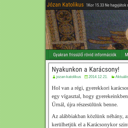
Józan Katolikus
1Kor 15.33 Ne hagyjátok 
Gyakran frissülő rövid információk
M
Nyakunkon a Karácsony!
jozan-katolikus
2014.12.21.
Aktuáli
Hol van a régi, gyerekkori karácson
egy vígasztal, hogy gyerekeinkben 
Úrnál, újra részesülünk benne.
Az alábbiakban közlünk néhány, az
kerülhetjük el a Karácsonykor szin