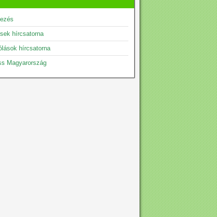
kezés
sek hírcsatorna
lások hírcsatorna
ss Magyarország